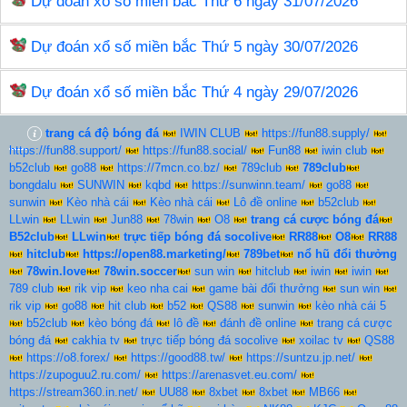
Dự đoán xổ số miền bắc Thứ 6 ngày 31/07/2026
Dự đoán xổ số miền bắc Thứ 5 ngày 30/07/2026
Dự đoán xổ số miền bắc Thứ 4 ngày 29/07/2026
trang cá độ bóng đá
IWIN CLUB
https://fun88.supply/
https://fun88.support/
https://fun88.social/
Fun88
iwin club
b52club
go88
https://7mcn.co.bz/
789club
789club
bongdalu
SUNWIN
kqbd
https://sunwinn.team/
go88
sunwin
Kèo nhà cái
Kèo nhà cái
Lô đề online
b52club
LLwin
LLwin
Jun88
78win
O8
trang cá cược bóng đá
B52club
LLwin
trực tiếp bóng đá socolive
RR88
O8
RR88
hitclub
https://open88.marketing/
789bet
nổ hũ đổi thưởng
78win.love
78win.soccer
sun win
hitclub
iwin
iwin
789 club
rik vip
keo nha cai
game bài đổi thưởng
sun win
rik vip
go88
hit club
b52
QS88
sunwin
kèo nhà cái 5
b52club
kèo bóng đá
lô đề
đánh đề online
trang cá cược
bóng đá
cakhia tv
trực tiếp bóng đá socolive
xoilac tv
QS88
https://o8.forex/
https://good88.tw/
https://suntzu.jp.net/
https://zupoguu2.ru.com/
https://arenasvet.eu.com/
https://stream360.in.net/
UU88
8xbet
8xbet
MB66