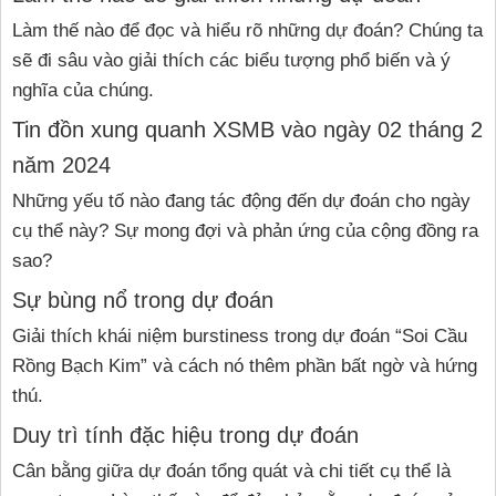
Làm thế nào để đọc và hiểu rõ những dự đoán? Chúng ta
sẽ đi sâu vào giải thích các biểu tượng phổ biến và ý
nghĩa của chúng.
Tin đồn xung quanh XSMB vào ngày 02 tháng 2
năm 2024
Những yếu tố nào đang tác động đến dự đoán cho ngày
cụ thể này? Sự mong đợi và phản ứng của cộng đồng ra
sao?
Sự bùng nổ trong dự đoán
Giải thích khái niệm burstiness trong dự đoán “Soi Cầu
Rồng Bạch Kim” và cách nó thêm phần bất ngờ và hứng
thú.
Duy trì tính đặc hiệu trong dự đoán
Cân bằng giữa dự đoán tổng quát và chi tiết cụ thể là