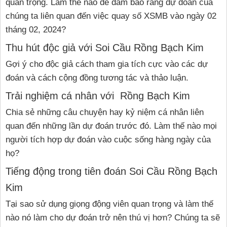
quan trọng. Làm thế nào để đảm bảo rằng dự đoán của
chúng ta liên quan đến việc quay số XSMB vào ngày 02
tháng 02, 2024?
Thu hút độc giả với Soi Cầu Rồng Bạch Kim
Gợi ý cho độc giả cách tham gia tích cực vào các dự
đoán và cách cộng đồng tương tác và thảo luận.
Trải nghiệm cá nhân với Rồng Bạch Kim
Chia sẻ những câu chuyện hay kỷ niệm cá nhân liên
quan đến những lần dự đoán trước đó. Làm thế nào mọi
người tích hợp dự đoán vào cuộc sống hàng ngày của
họ?
Tiếng động trong tiên đoán Soi Cầu Rồng Bạch
Kim
Tại sao sử dụng giọng động viên quan trọng và làm thế
nào nó làm cho dự đoán trở nên thú vị hơn? Chúng ta sẽ