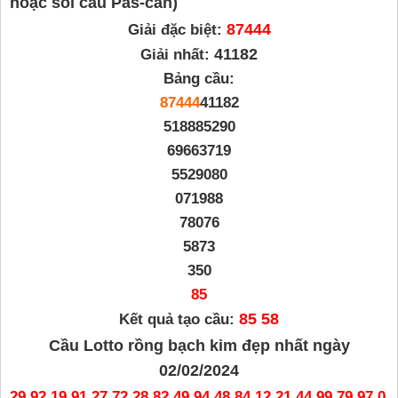
hoặc soi cầu Pas-can)
87444
Giải đặc biệt:
41182
Giải nhất:
Bảng cầu:
8
7
4
4
4
4
1
1
8
2
5
1
8
8
8
5
2
9
0
6
9
6
6
3
7
1
9
5
5
2
9
0
8
0
0
7
1
9
8
8
7
8
0
7
6
5
8
7
3
3
5
0
8
5
85
58
Kết quả tạo cầu:
Cầu Lotto rồng bạch kim đẹp nhất ngày
02/02/2024
29,92,19,91,27,72,28,82,49,94,48,84,12,21,44,99,79,97,0