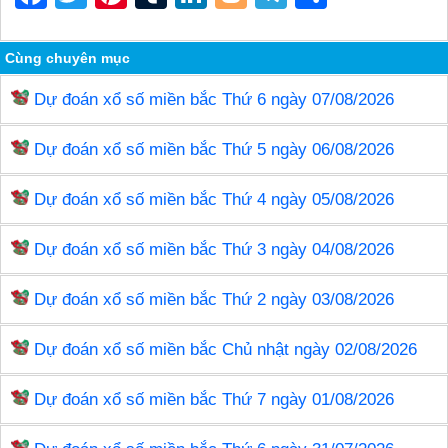
a
wi
nt
u
n
o
el
h
c
tt
er
m
k
g
e
ar
Cùng chuyên mục
e
er
e
bl
e
g
gr
e
Dự đoán xổ số miền bắc Thứ 6 ngày 07/08/2026
b
st
r
dI
er
a
o
n
m
Dự đoán xổ số miền bắc Thứ 5 ngày 06/08/2026
o
Dự đoán xổ số miền bắc Thứ 4 ngày 05/08/2026
k
Dự đoán xổ số miền bắc Thứ 3 ngày 04/08/2026
Dự đoán xổ số miền bắc Thứ 2 ngày 03/08/2026
Dự đoán xổ số miền bắc Chủ nhật ngày 02/08/2026
Dự đoán xổ số miền bắc Thứ 7 ngày 01/08/2026