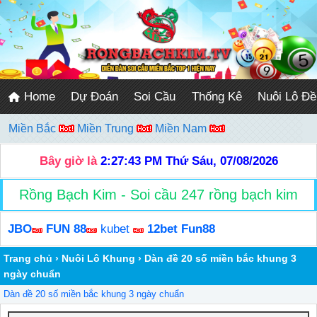
Home
Dự Đoán
Soi Cầu
Thống Kê
Nuôi Lô Đề
Miền Bắc
Miền Trung
Miền Nam
Bây giờ là
2:27:44 PM
Thứ Sáu, 07/08/2026
Rồng Bạch Kim - Soi cầu 247 rồng bạch kim
JBO
FUN 88
kubet
12bet
Fun88
Trang chủ
›
Nuôi Lô Khung
›
Dàn đề 20 số miền bắc khung 3
ngày chuẩn
Dàn đề 20 số miền bắc khung 3 ngày chuẩn