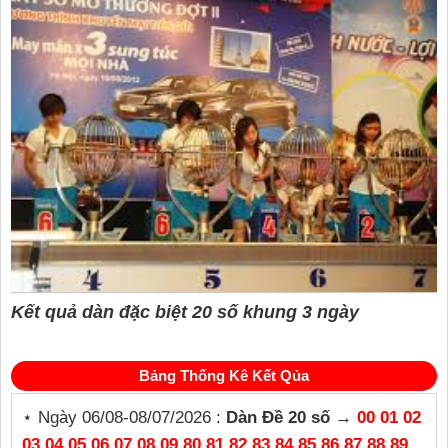
Kết quả dàn đặc biệt 20 số khung 3 ngày
Bảng Thống Kê Kết Qủa
⋆ Ngày 06/08-08/07/2026 :
Dàn Đề 20 số
→
00 01 02
03 04 05 06 07 08 09 80 81 82 83 84 85 86 87 88 89