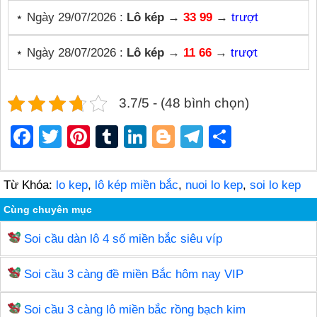
⋆ Ngày 29/07/2026 :
Lô kép
→
33 99
→
trượt
⋆ Ngày 28/07/2026 :
Lô kép
→
11 66
→
trượt
3.7/5 - (48 bình chọn)
F
T
Pi
T
Li
Bl
T
S
a
wi
nt
u
n
o
el
h
c
tt
er
m
k
g
e
ar
Từ Khóa:
lo kep
,
lô kép miền bắc
,
nuoi lo kep
,
soi lo kep
e
er
e
bl
e
g
gr
e
Cùng chuyên mục
b
st
r
dI
er
a
Soi cầu dàn lô 4 số miền bắc siêu víp
o
n
m
o
Soi cầu 3 càng đề miền Bắc hôm nay VIP
k
Soi cầu 3 càng lô miền bắc rồng bạch kim