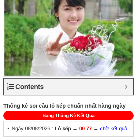
Contents
Thống kê soi cầu lô kép chuẩn nhất hàng ngày
Bảng Thống Kê Kết Qủa
⋆ Ngày 08/08/2026 :
Lô kép
→
00 77
→
chờ kết quả