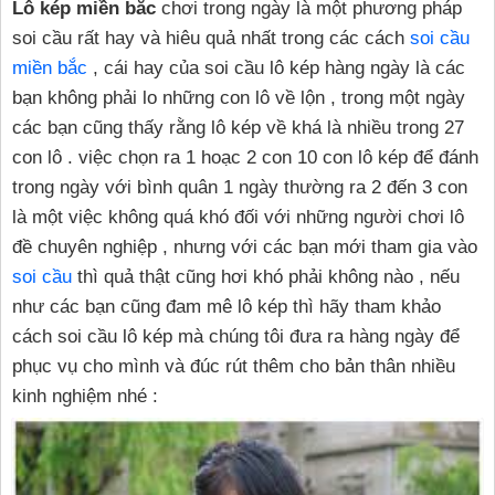
Lô kép miền bắc
chơi trong ngày là một phương pháp
soi cầu rất hay và hiêu quả nhất trong các cách
soi cầu
miền bắc
, cái hay của soi cầu lô kép hàng ngày là các
bạn không phải lo những con lô về lộn , trong một ngày
các bạn cũng thấy rằng lô kép về khá là nhiều trong 27
con lô . việc chọn ra 1 hoạc 2 con 10 con lô kép để đánh
trong ngày với bình quân 1 ngày thường ra 2 đến 3 con
là một việc không quá khó đối với những người chơi lô
đề chuyên nghiệp , nhưng với các bạn mới tham gia vào
soi cầu
thì quả thật cũng hơi khó phải không nào , nếu
như các bạn cũng đam mê lô kép thì hãy tham khảo
cách soi cầu lô kép mà chúng tôi đưa ra hàng ngày để
phục vụ cho mình và đúc rút thêm cho bản thân nhiều
kinh nghiệm nhé :