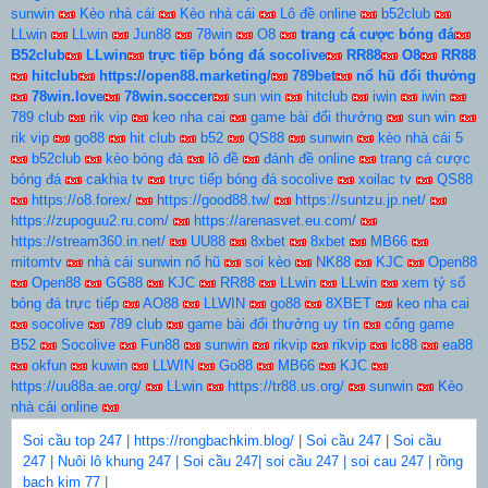
sunwin
Kèo nhà cái
Kèo nhà cái
Lô đề online
b52club
LLwin
LLwin
Jun88
78win
O8
trang cá cược bóng đá
B52club
LLwin
trực tiếp bóng đá socolive
RR88
O8
RR88
hitclub
https://open88.marketing/
789bet
nổ hũ đổi thưởng
78win.love
78win.soccer
sun win
hitclub
iwin
iwin
789 club
rik vip
keo nha cai
game bài đổi thưởng
sun win
rik vip
go88
hit club
b52
QS88
sunwin
kèo nhà cái 5
b52club
kèo bóng đá
lô đề
đánh đề online
trang cá cược
bóng đá
cakhia tv
trực tiếp bóng đá socolive
xoilac tv
QS88
https://o8.forex/
https://good88.tw/
https://suntzu.jp.net/
https://zupoguu2.ru.com/
https://arenasvet.eu.com/
https://stream360.in.net/
UU88
8xbet
8xbet
MB66
mitomtv
nhà cái sunwin nổ hũ
soi kèo
NK88
KJC
Open88
Open88
GG88
KJC
RR88
LLwin
LLwin
xem tỷ số
bóng đá trực tiếp
AO88
LLWIN
go88
8XBET
keo nha cai
socolive
789 club
game bài đổi thưởng uy tín
cổng game
B52
Socolive
Fun88
sunwin
rikvip
rikvip
lc88
ea88
okfun
kuwin
LLWIN
Go88
MB66
KJC
https://uu88a.ae.org/
LLwin
https://tr88.us.org/
sunwin
Kèo
nhà cái online
Soi cầu top 247
|
https://rongbachkim.blog/
|
Soi cầu 247
|
Soi cầu
247
|
Nuôi lô khung 247
|
Soi cầu 247
|
soi cầu 247
|
soi cau 247
|
rồng
bạch kim 77
|