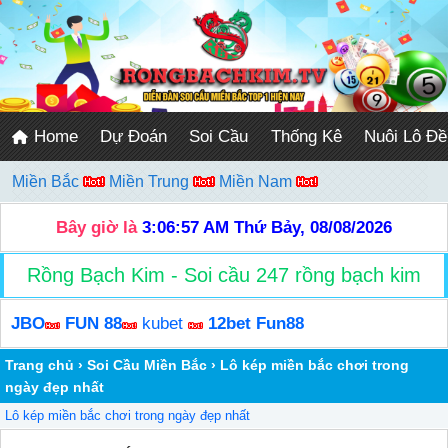
Home
Dự Đoán
Soi Cầu
Thống Kê
Nuôi Lô Đề
Miền Bắc
Miền Trung
Miền Nam
Bây giờ là
3:06:58 AM
Thứ Bảy, 08/08/2026
Rồng Bạch Kim - Soi cầu 247 rồng bạch kim
JBO
FUN 88
kubet
12bet
Fun88
Trang chủ
›
Soi Cầu Miền Bắc
›
Lô kép miền bắc chơi trong
ngày đẹp nhất
Lô kép miền bắc chơi trong ngày đẹp nhất