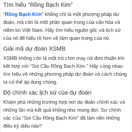
Tìm hiểu “Rồng Bạch Kim”
“
Rồng Bạch Kim
” không chỉ là một phương pháp dự
đoán, mà còn là một phần quan trọng của văn hóa và
niềm tin Việt Nam. Hãy tìm hiểu nguồn gốc và lịch sử
của nó để hiểu rõ hơn về tầm quan trọng của nó.
Giải mã dự đoán XSMB
XSMB không còn là một trò chơi may rủi đơn thuần khi
kết hợp với “Soi Cầu Rồng Bạch Kim.” Hãy cùng nhau
tìm hiểu về những phương pháp dự đoán và cách chúng
ta có thể áp dụng chúng.
Độ chính xác lịch sử của dự đoán
Khám phá những trường hợp nơi dự đoán chính xác và
những lần mà kết quả không như mong đợi. Sự chính
xác của “Soi Cầu Rồng Bạch Kim” đã làm nên những
điều kỳ diệu nào?