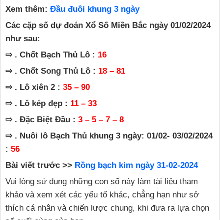
Xem thêm:
Đầu đuôi khung 3 ngày
Các cặp số dự đoán Xổ Số Miền Bắc ngày 01/02/2024
như sau:
⇨ . Chốt Bạch Thủ Lô :
16
⇨ . Chốt Song Thủ Lô :
18 – 81
⇨ . Lô xiên 2 :
35 – 90
⇨ . Lô kép đẹp :
11 – 33
⇨ . Đặc Biệt Đầu :
3 – 5 – 7 – 8
⇨ . Nuôi lô Bạch Thủ khung 3 ngày: 01/02- 03/02/2024
:
56
Bài viết trước >>
Rồng bạch kim ngày 31-02-2024
Vui lòng sử dụng những con số này làm tài liệu tham
khảo và xem xét các yếu tố khác, chẳng hạn như sở
thích cá nhân và chiến lược chung, khi đưa ra lựa chọn