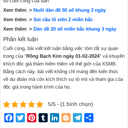
số cuối cùng của bạn.
Xem thêm: >
Nuôi dàn đề 50 số khung 3 ngày
Xem thêm: >
Soi cầu lô xiên 2 miền bắc
Xem thêm: >
Dàn đề 20 số miền bắc khung 3 ngày
Phần kết luận
Cuối cùng, bài viết kết luận bằng việc tóm tắt sự quan
trọng của “
Rồng Bạch Kim ngày 01-02-2024
” và khuyến
khích độc giả thám hiểm thêm về thế giới của XSMB.
Bằng cách này, bài viết không chỉ mang đến kiến thức
về dự đoán mà còn kích thích sự tò mò và tham gia của
độc giả trong hành trình của họ.
5/5 - (1 bình chọn)
F
T
Pi
T
Li
Bl
T
S
a
wi
nt
u
n
o
el
h