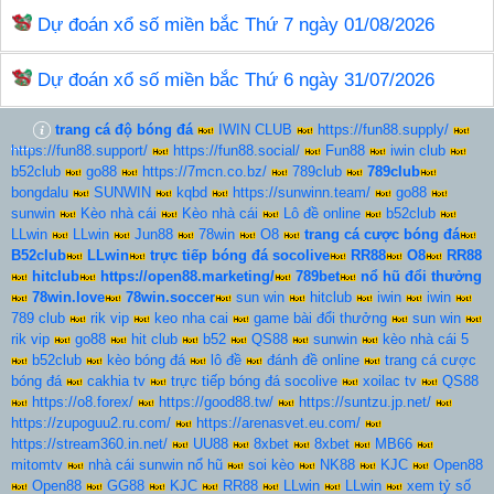
Dự đoán xổ số miền bắc Thứ 7 ngày 01/08/2026
Dự đoán xổ số miền bắc Thứ 6 ngày 31/07/2026
trang cá độ bóng đá
IWIN CLUB
https://fun88.supply/
https://fun88.support/
https://fun88.social/
Fun88
iwin club
b52club
go88
https://7mcn.co.bz/
789club
789club
bongdalu
SUNWIN
kqbd
https://sunwinn.team/
go88
sunwin
Kèo nhà cái
Kèo nhà cái
Lô đề online
b52club
LLwin
LLwin
Jun88
78win
O8
trang cá cược bóng đá
B52club
LLwin
trực tiếp bóng đá socolive
RR88
O8
RR88
hitclub
https://open88.marketing/
789bet
nổ hũ đổi thưởng
78win.love
78win.soccer
sun win
hitclub
iwin
iwin
789 club
rik vip
keo nha cai
game bài đổi thưởng
sun win
rik vip
go88
hit club
b52
QS88
sunwin
kèo nhà cái 5
b52club
kèo bóng đá
lô đề
đánh đề online
trang cá cược
bóng đá
cakhia tv
trực tiếp bóng đá socolive
xoilac tv
QS88
https://o8.forex/
https://good88.tw/
https://suntzu.jp.net/
https://zupoguu2.ru.com/
https://arenasvet.eu.com/
https://stream360.in.net/
UU88
8xbet
8xbet
MB66
mitomtv
nhà cái sunwin nổ hũ
soi kèo
NK88
KJC
Open88
Open88
GG88
KJC
RR88
LLwin
LLwin
xem tỷ số