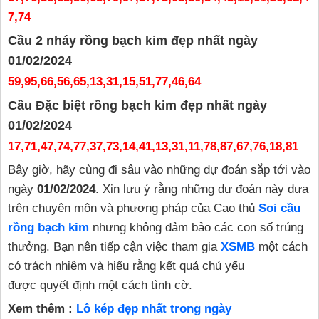
7,74
Cầu 2 nháy rồng bạch kim đẹp nhất ngày
01
/02/2024
59,95,66,56,65,13,31,15,51,77,46,64
Cầu Đặc biệt rồng bạch kim đẹp nhất ngày
01
/02
/2024
17,71,47,74,77,37,73,14,41,13,31,11,78,87,67,76,18,81
Bây giờ, hãy cùng đi sâu vào những dự đoán sắp tới vào
ngày
01/02/2024
. Xin lưu ý rằng những dự đoán này dựa
trên chuyên môn và phương pháp của Cao thủ
Soi cầu
rồng bạch kim
nhưng không đảm bảo các con số trúng
thưởng. Bạn nên tiếp cận việc tham gia
XSMB
một cách
có trách nhiệm và hiểu rằng kết quả chủ yếu
được quyết định một cách tình cờ.
Xem thêm :
Lô kép đẹp nhất trong ngày