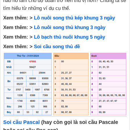
nào nó làm cho dự đoán trở nên thú vị hơn? Chúng ta sẽ
tìm hiểu từ những ví dụ cụ thể.
Xem thêm:
>
Lô nuôi song thủ kép khung 3 ngày
Xem thêm: >
Lô nuôi song thủ khung 3 ngày
Xem thêm: >
Lô bạch thủ nuôi khung 5 ngày
Xem thêm: >
Soi cầu song thủ đề
Soi cầu Pascal
(hay còn gọi là soi cầu Pascale