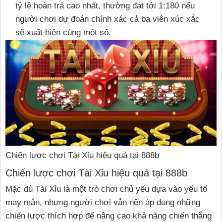
tỷ lệ hoàn trả cao nhất, thường đạt tới 1:180 nếu
người chơi dự đoán chính xác cả ba viên xúc xắc
sẽ xuất hiện cùng một số.
Chiến lược chơi Tài Xỉu hiệu quả tại 888b
Chiến lược chơi Tài Xỉu hiệu quả tại 888b
Mặc dù Tài Xỉu là một trò chơi chủ yếu dựa vào yếu tố
may mắn, nhưng người chơi vẫn nên áp dụng những
chiến lược thích hợp để nâng cao khả năng chiến thắng