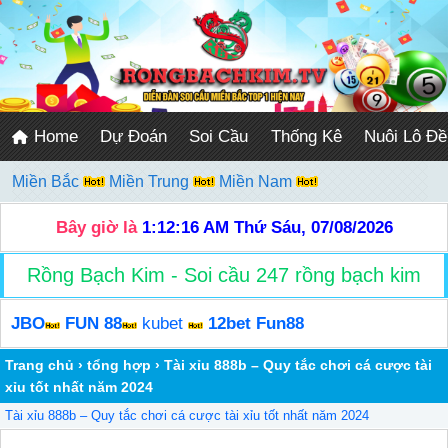
Home
Dự Đoán
Soi Cầu
Thống Kê
Nuôi Lô Đề
Miền Bắc
Miền Trung
Miền Nam
Bây giờ là
1:12:16 AM
Thứ Sáu, 07/08/2026
Rồng Bạch Kim - Soi cầu 247 rồng bạch kim
JBO
FUN 88
kubet
12bet
Fun88
Trang chủ
›
tổng hợp
›
Tài xỉu 888b – Quy tắc chơi cá cược tài
xỉu tốt nhất năm 2024
Tài xỉu 888b – Quy tắc chơi cá cược tài xỉu tốt nhất năm 2024