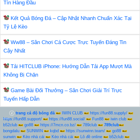
Tín Hàng Đầu
Kết Quả Bóng Đá – Cập Nhật Nhanh Chuẩn Xác Tại
Tỷ Lệ Kèo
Ww88 – Sân Chơi Cá Cược Trực Tuyến Đáng Tin
Cậy Nhất
Tải HITCLUB iPhone: Hướng Dẫn Tải App Mượt Mà
Không Bị Chặn
Game Bài Đổi Thưởng – Sân Chơi Giải Trí Trực
Tuyến Hấp Dẫn
trang cá độ bóng đá
IWIN CLUB
https://fun88.supply/
https://fun88.support/
https://fun88.social/
Fun88
iwin club
b52club
go88
https://7mcn.co.bz/
789club
789club
bongdalu
SUNWIN
kqbd
https://sunwinn.team/
go88
sunwin
Kèo nhà cái
Kèo nhà cái
Lô đề online
b52club