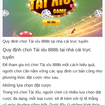
Quy định chơi Tài xỉu 888b tại nhà cái trực tuyến
Quy định chơi Tài xỉu 888b tại nhà cái trực
tuyến
Để tham gia trò chơi Tài xỉu 888b một cách hiệu quả,
người chơi cần nắm vững các quy định cơ bản cũng như
phương thức đặt cược như sau.
Những lựa chọn đặt cược
Trong trò chơi Tài Xỉu, người chơi có nhiều lựa chọn đặt
cược đa dạng, mỗi loại cược sẽ đi kèm với tỷ lệ thắng
và mức thưởng riêng biệt. Dưới đây là những hình thức