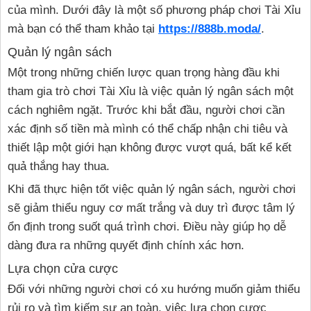
của mình. Dưới đây là một số phương pháp chơi Tài Xỉu
mà bạn có thể tham khảo tại
https://888b.moda/
.
Quản lý ngân sách
Một trong những chiến lược quan trọng hàng đầu khi
tham gia trò chơi Tài Xỉu là việc quản lý ngân sách một
cách nghiêm ngặt. Trước khi bắt đầu, người chơi cần
xác định số tiền mà mình có thể chấp nhận chi tiêu và
thiết lập một giới hạn không được vượt quá, bất kể kết
quả thắng hay thua.
Khi đã thực hiện tốt việc quản lý ngân sách, người chơi
sẽ giảm thiểu nguy cơ mất trắng và duy trì được tâm lý
ổn định trong suốt quá trình chơi. Điều này giúp họ dễ
dàng đưa ra những quyết định chính xác hơn.
Lựa chọn cửa cược
Đối với những người chơi có xu hướng muốn giảm thiểu
rủi ro và tìm kiếm sự an toàn, việc lựa chọn cược