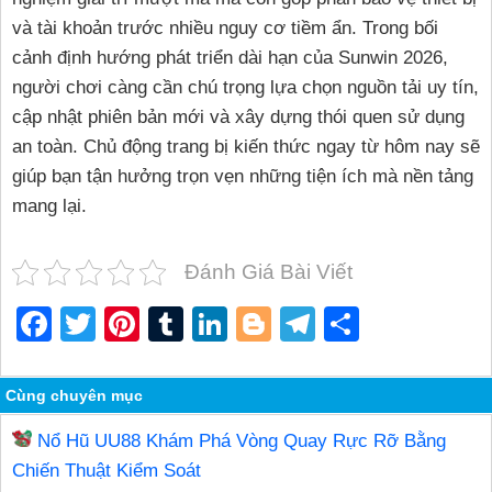
và tài khoản trước nhiều nguy cơ tiềm ẩn. Trong bối
cảnh định hướng phát triển dài hạn của Sunwin 2026,
người chơi càng cần chú trọng lựa chọn nguồn tải uy tín,
cập nhật phiên bản mới và xây dựng thói quen sử dụng
an toàn. Chủ động trang bị kiến thức ngay từ hôm nay sẽ
giúp bạn tận hưởng trọn vẹn những tiện ích mà nền tảng
mang lại.
Đánh Giá Bài Viết
F
T
Pi
T
Li
Bl
T
S
a
wi
nt
u
n
o
el
h
c
tt
er
m
k
g
e
ar
Cùng chuyên mục
e
er
e
bl
e
g
gr
e
Nổ Hũ UU88 Khám Phá Vòng Quay Rực Rỡ Bằng
b
st
r
dI
er
a
Chiến Thuật Kiểm Soát