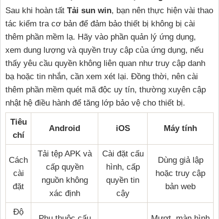
Sau khi hoàn tất
Tải sun win
, bạn nên thực hiện vài thao
tác kiểm tra cơ bản để đảm bảo thiết bị không bị cài
thêm phần mềm lạ. Hãy vào phần quản lý ứng dụng,
xem dung lượng và quyền truy cập của ứng dụng, nếu
thấy yêu cầu quyền không liên quan như truy cập danh
bạ hoặc tin nhắn, cần xem xét lại. Đồng thời, nên cài
thêm phần mềm quét mã độc uy tín, thường xuyên cập
nhật hệ điều hành để tăng lớp bảo vệ cho thiết bị.
Tiêu
Android
iOS
Máy tính
chí
Tải tệp APK và
Cài đặt cấu
Cách
Dùng giả lập
cấp quyền
hình, cấp
cài
hoặc truy cập
nguồn không
quyền tin
đặt
bản web
xác định
cậy
Độ
Phụ thuộc cấu
Mượt, màn hình