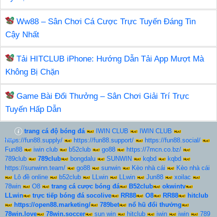
Ww88 – Sân Chơi Cá Cược Trực Tuyến Đáng Tin
Cậy Nhất
Tải HITCLUB iPhone: Hướng Dẫn Tải App Mượt Mà
Không Bị Chặn
Game Bài Đổi Thưởng – Sân Chơi Giải Trí Trực
Tuyến Hấp Dẫn
trang cá độ bóng đá
IWIN CLUB
IWIN CLUB
https://fun88.supply/
https://fun88.support/
https://fun88.social/
Fun88
iwin club
b52club
go88
https://7mcn.co.bz/
789club
789club
bongdalu
SUNWIN
kqbd
kqbd
https://sunwinn.team/
go88
sunwin
Kèo nhà cái
Kèo nhà cái
Lô đề online
b52club
LLwin
LLwin
Jun88
xoilac
78win
O8
trang cá cược bóng đá
B52club
okwintv
LLwin
trực tiếp bóng đá socolive
RR88
O8
RR88
hitclub
https://open88.marketing/
789bet
nổ hũ đổi thưởng
78win.love
78win.soccer
sun win
hitclub
iwin
iwin
789