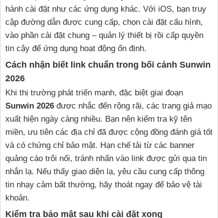
hành cài đặt như các ứng dụng khác. Với iOS, bạn truy
cập đường dẫn được cung cấp, chọn cài đặt cấu hình,
vào phần cài đặt chung – quản lý thiết bị rồi cấp quyền
tin cậy để ứng dụng hoạt động ổn định.
Cách nhận biết link chuẩn trong bối cảnh Sunwin
2026
Khi thị trường phát triển mạnh, đặc biệt giai đoạn
Sunwin 2026
được nhắc đến rộng rãi, các trang giả mạo
xuất hiện ngày càng nhiều. Bạn nên kiểm tra kỹ tên
miền, ưu tiên các địa chỉ đã được cộng đồng đánh giá tốt
và có chứng chỉ bảo mật. Hạn chế tải từ các banner
quảng cáo trôi nổi, tránh nhấn vào link được gửi qua tin
nhắn lạ. Nếu thấy giao diện lạ, yêu cầu cung cấp thông
tin nhạy cảm bất thường, hãy thoát ngay để bảo vệ tài
khoản.
Kiểm tra bảo mật sau khi cài đặt xong