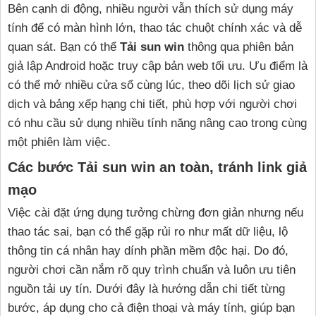
Bên cạnh di động, nhiều người vẫn thích sử dụng máy
tính để có màn hình lớn, thao tác chuột chính xác và dễ
quan sát. Bạn có thể
Tải sun win
thông qua phiên bản
giả lập Android hoặc truy cập bản web tối ưu. Ưu điểm là
có thể mở nhiều cửa sổ cùng lúc, theo dõi lịch sử giao
dịch và bảng xếp hạng chi tiết, phù hợp với người chơi
có nhu cầu sử dụng nhiều tính năng nâng cao trong cùng
một phiên làm việc.
Các bước Tải sun win an toàn, tránh link giả
mạo
Việc cài đặt ứng dụng tưởng chừng đơn giản nhưng nếu
thao tác sai, bạn có thể gặp rủi ro như mất dữ liệu, lộ
thông tin cá nhân hay dính phần mềm độc hại. Do đó,
người chơi cần nắm rõ quy trình chuẩn và luôn ưu tiên
nguồn tải uy tín. Dưới đây là hướng dẫn chi tiết từng
bước, áp dụng cho cả điện thoại và máy tính, giúp bạn