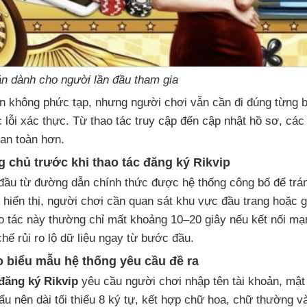
n dành cho người lần đầu tham gia
ản không phức tạp, nhưng người chơi vẫn cần đi đúng từng
ặc lỗi xác thực. Từ thao tác truy cập đến cập nhật hồ sơ, cá
an toàn hơn.
g chủ trước khi thao tác đăng ký Rikvip
 đầu từ đường dẫn chính thức được hệ thống công bố để trá
n hiển thị, người chơi cần quan sát khu vực đầu trang hoặc 
ao tác này thường chỉ mất khoảng 10–20 giây nếu kết nối mạ
hế rủi ro lộ dữ liệu ngay từ bước đầu.
o biểu mẫu hệ thống yêu cầu đề ra
đăng ký Rikvip
yêu cầu người chơi nhập tên tài khoản, mật 
u nên dài tối thiểu 8 ký tự, kết hợp chữ hoa, chữ thường v