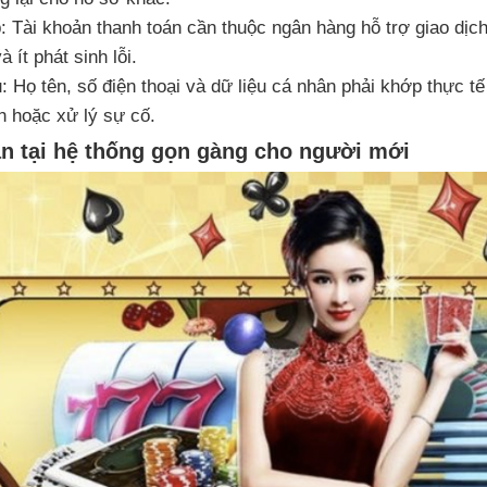
 Tài khoản thanh toán cần thuộc ngân hàng hỗ trợ giao dịch,
 ít phát sinh lỗi.
: Họ tên, số điện thoại và dữ liệu cá nhân phải khớp thực t
h hoặc xử lý sự cố.
ản tại hệ thống gọn gàng cho người mới