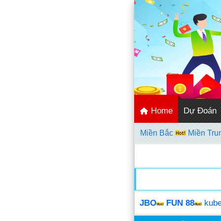
Home
Dự Đoán
Miền Bắc
Miền Tr
JBO
FUN 88
kube