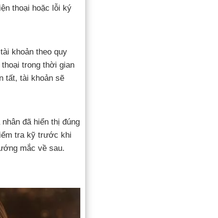
ện thoại hoặc lỗi ký
tài khoản theo quy
hoại trong thời gian
 tất, tài khoản sẽ
 nhân đã hiển thị đúng
iểm tra kỹ trước khi
vướng mắc về sau.