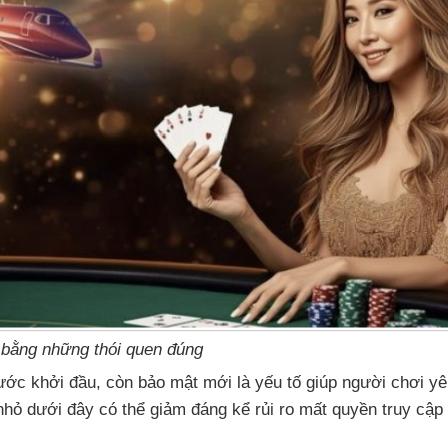
n bằng những thói quen đúng
bước khởi đầu, còn bảo mật mới là yếu tố giúp người chơi y
nhỏ dưới đây có thể giảm đáng kể rủi ro mất quyền truy cập 