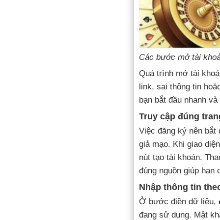
Các bước mở tài khoả
Quá trình mở tài kho
link, sai thông tin ho
bạn bắt đầu nhanh và 
Truy cập đúng tran
Việc đăng ký nên bắt
giả mạo. Khi giao diệ
nút tạo tài khoản. Th
đúng nguồn giúp hạn c
Nhập thông tin the
Ở bước điền dữ liệu,
đang sử dụng. Mật khẩ