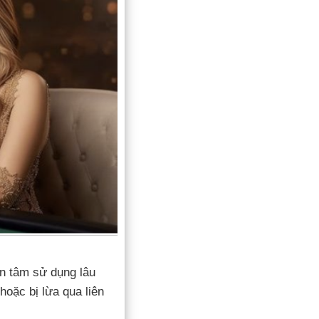
ên tâm sử dụng lâu
hoặc bị lừa qua liên