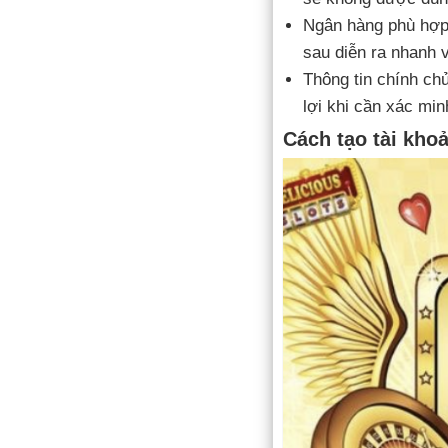
Ngân hàng phù hợp:
sau diễn ra nhanh và
Thông tin chính chủ
lợi khi cần xác min
Cách tạo tài kho