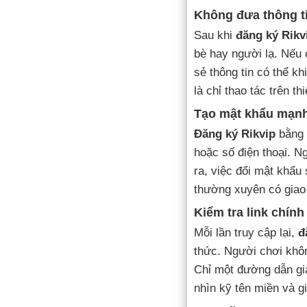
Không đưa thông t
Sau khi
đăng ký Rikv
bè hay người lạ. Nếu 
sẻ thông tin có thể kh
là chỉ thao tác trên th
Tạo mật khẩu mạnh
Đăng ký Rikvip
bằng 
hoặc số điện thoại. N
ra, việc đổi mật khẩu
thường xuyên có giao 
Kiểm tra link chín
Mỗi lần truy cập lại,
đ
thức. Người chơi khôn
Chỉ một đường dẫn giả
nhìn kỹ tên miền và gi