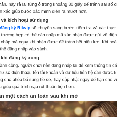
ận, hãy rà lại từng ô trong khoảng 30 giây để tránh sai số đi
nh xác giúp bước xác minh diễn ra mượt hơn.
 và kích hoạt sử dụng
đăng ký Rikvip
sẽ chuyển sang bước kiểm tra và xác thực 
ố trường hợp có thể cần nhập mã xác nhận được gửi về điện t
nhập mã ngay khi nhận được để tránh hết hiệu lực. Khi hoàn
 thể đăng nhập vào sảnh.
 khi đăng ký xong
ành công, người chơi nên đăng nhập lại để xem thông tin cá
 số điện thoại, tên tài khoản và dữ liệu liên hệ cần được k
ống cho phép bổ sung hồ sơ, hãy cập nhật ngay để hạn chế 
u giúp quá trình nạp rút thuận tiện hơn.
ản một cách an toàn sau khi mở