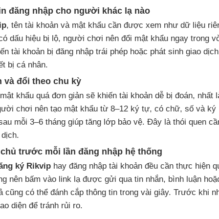
in đăng nhập cho người khác lạ nào
ip
, tên tài khoản và mật khẩu cần được xem như dữ liệu riê
có dấu hiệu bị lộ, người chơi nên đổi mật khẩu ngay trong vò
iến tài khoản bị đăng nhập trái phép hoặc phát sinh giao dịc
iết bị cá nhân.
 và đổi theo chu kỳ
mật khẩu quá đơn giản sẽ khiến tài khoản dễ bị đoán, nhất l
gười chơi nên tạo mật khẩu từ 8–12 ký tự, có chữ, số và ký 
 sau mỗi 3–6 tháng giúp tăng lớp bảo vệ. Đây là thói quen cầ
dịch.
h chủ trước mỗi lần đăng nhập hệ thống
ăng ký Rikvip
hay đăng nhập tài khoản đều cần thực hiện q
g nên bấm vào link lạ được gửi qua tin nhắn, bình luận ho
 cũng có thể đánh cắp thông tin trong vài giây. Trước khi 
ao diện để tránh rủi ro.