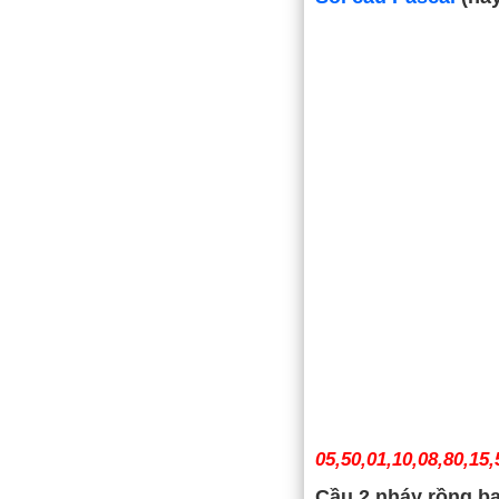
05,50,01,10,08,80,15,
Cầu 2 nháy rồng b