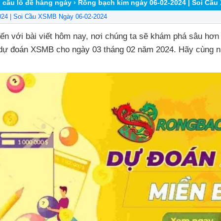
i cầu lô đề hàng ngày
›
Rồng bạch kim ngày 06-02-2024 | Soi Cầu
024 | Soi Cầu XSMB Ngày 06-02-2024
n với bài viết hôm nay, nơi chúng ta sẽ khám phá sâu hơn 
 dự đoán XSMB cho ngày 03 tháng 02 năm 2024. Hãy cùng n