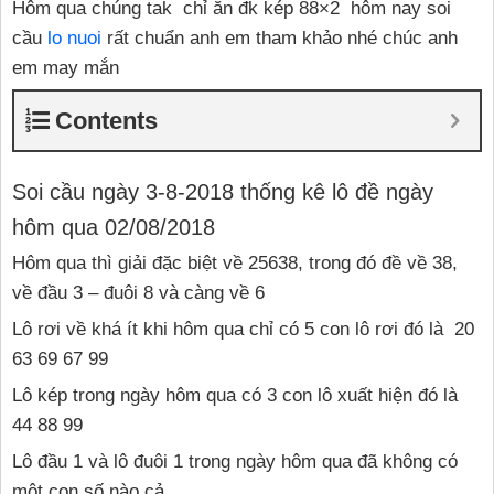
Hôm qua chúng tak chỉ ăn đk kép 88×2 hôm nay soi
cầu
lo nuoi
rất chuẩn anh em tham khảo nhé chúc anh
em may mắn
Contents
Soi cầu ngày 3-8-2018 thống kê lô đề ngày
hôm qua 02/08/2018
Hôm qua thì giải đặc biệt về 25638, trong đó đề về 38,
về đầu 3 – đuôi 8 và càng về 6
Lô rơi về khá ít khi hôm qua chỉ có 5 con lô rơi đó là 20
63 69 67 99
Lô kép trong ngày hôm qua có 3 con lô xuất hiện đó là
44 88 99
Lô đầu 1 và lô đuôi 1 trong ngày hôm qua đã không có
một con số nào cả