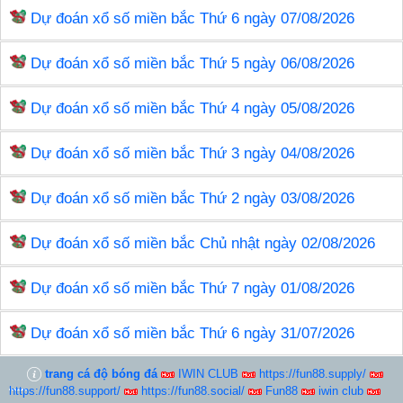
Dự đoán xổ số miền bắc Thứ 6 ngày 07/08/2026
Dự đoán xổ số miền bắc Thứ 5 ngày 06/08/2026
Dự đoán xổ số miền bắc Thứ 4 ngày 05/08/2026
Dự đoán xổ số miền bắc Thứ 3 ngày 04/08/2026
Dự đoán xổ số miền bắc Thứ 2 ngày 03/08/2026
Dự đoán xổ số miền bắc Chủ nhật ngày 02/08/2026
Dự đoán xổ số miền bắc Thứ 7 ngày 01/08/2026
Dự đoán xổ số miền bắc Thứ 6 ngày 31/07/2026
trang cá độ bóng đá
IWIN CLUB
https://fun88.supply/
https://fun88.support/
https://fun88.social/
Fun88
iwin club