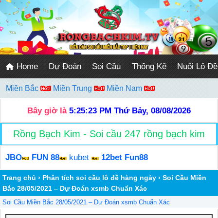
Home
Dự Đoán
Soi Cầu
Thống Kê
Nuôi Lô Đề
Miền Bắc
Miền Trung
Miền Nam
Bây giờ là
5:25:24 PM
Thứ Bảy, 08/08/2026
Rồng Bạch Kim - Soi cầu 247 rồng bạch kim
JBO
FUN 88
kubet
12bet
Fun88
Trang chủ
›
Phân tích soi cầu lô đề hàng ngày
›
Soi Cầu Miền
Bắc 28/05/2021 – Dự Đoán xsmb Chuẩn Xác
Soi Cầu Miền Bắc 28/05/2021 – Dự Đoán xsmb Chuẩn Xác