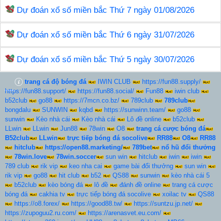
Dự đoán xổ số miền bắc Thứ 7 ngày 01/08/2026
Dự đoán xổ số miền bắc Thứ 6 ngày 31/07/2026
Dự đoán xổ số miền bắc Thứ 5 ngày 30/07/2026
trang cá độ bóng đá
IWIN CLUB
https://fun88.supply/
https://fun88.support/
https://fun88.social/
Fun88
iwin club
b52club
go88
https://7mcn.co.bz/
789club
789club
bongdalu
SUNWIN
kqbd
https://sunwinn.team/
go88
sunwin
Kèo nhà cái
Kèo nhà cái
Lô đề online
b52club
LLwin
LLwin
Jun88
78win
O8
trang cá cược bóng đá
B52club
LLwin
trực tiếp bóng đá socolive
RR88
O8
RR88
hitclub
https://open88.marketing/
789bet
nổ hũ đổi thưởng
78win.love
78win.soccer
sun win
hitclub
iwin
iwin
789 club
rik vip
keo nha cai
game bài đổi thưởng
sun win
rik vip
go88
hit club
b52
QS88
sunwin
kèo nhà cái 5
b52club
kèo bóng đá
lô đề
đánh đề online
trang cá cược
bóng đá
cakhia tv
trực tiếp bóng đá socolive
xoilac tv
QS88
https://o8.forex/
https://good88.tw/
https://suntzu.jp.net/
https://zupoguu2.ru.com/
https://arenasvet.eu.com/