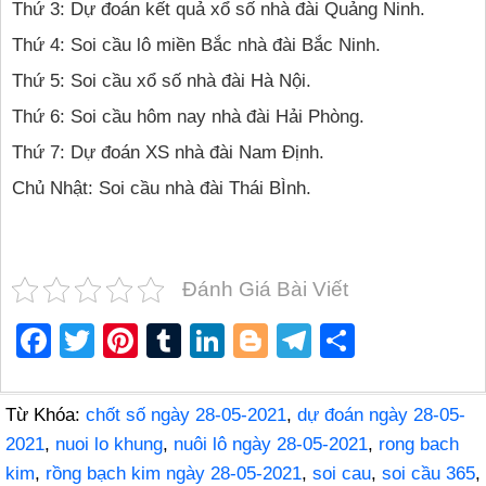
Thứ 3: Dự đoán kết quả xổ số nhà đài Quảng Ninh.
Thứ 4: Soi cầu lô miền Bắc nhà đài Bắc Ninh.
Thứ 5: Soi cầu xổ số nhà đài Hà Nội.
Thứ 6: Soi cầu hôm nay nhà đài Hải Phòng.
Thứ 7: Dự đoán XS nhà đài Nam Định.
Chủ Nhật: Soi cầu nhà đài Thái BÌnh.
Đánh Giá Bài Viết
F
T
Pi
T
Li
Bl
T
S
a
wi
nt
u
n
o
el
h
c
tt
er
m
k
g
e
ar
Từ Khóa:
chốt số ngày 28-05-2021
,
dự đoán ngày 28-05-
e
er
e
bl
e
g
gr
e
2021
,
nuoi lo khung
,
nuôi lô ngày 28-05-2021
,
rong bach
b
st
r
dI
er
a
kim
,
rồng bạch kim ngày 28-05-2021
,
soi cau
,
soi cầu 365
,