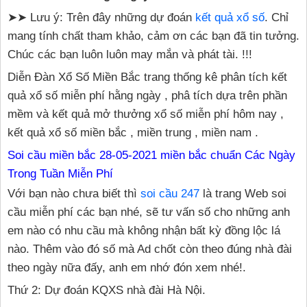
➤➤ Lưu ý: Trên đây những dự đoán
kết quả xổ số
. Chỉ
mang tính chất tham khảo, cảm ơn các bạn đã tin tưởng.
Chúc các bạn luôn luôn may mắn và phát tài. !!!
Diễn Đàn Xổ Số Miền Bắc trang thống kê phân tích kết
quả xổ số miễn phí hằng ngày , phâ tích dựa trên phần
mềm và kết quả mở thưởng xổ số miễn phí hôm nay ,
kết quả xổ số miền bắc , miền trung , miền nam .
Soi cầu miền bắc 28-05-2021 miền bắc chuẩn Các Ngày
Trong Tuần Miễn Phí
Với bạn nào chưa biết thì
soi cầu 247
là trang Web soi
cầu miễn phí các bạn nhé, sẽ tư vấn số cho những anh
em nào có nhu cầu mà không nhận bất kỳ đồng lộc lá
nào. Thêm vào đó số mà Ad chốt còn theo đúng nhà đài
theo ngày nữa đấy, anh em nhớ đón xem nhé!.
Thứ 2: Dự đoán KQXS nhà đài Hà Nội.