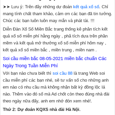
➤➤ Lưu ý: Trên đây những dự đoán
kết quả xổ số
. Chỉ
mang tính chất tham khảo, cảm ơn các bạn đã tin tưởng.
Chúc các bạn luôn luôn may mắn và phát tài. !!!
Diễn Đàn Xổ Số Miền Bắc trang thống kê phân tích kết
quả xổ số miễn phí hằng ngày , phâ tích dựa trên phần
mềm và kết quả mở thưởng xổ số miễn phí hôm nay ,
kết quả xổ số miền bắc , miền trung , miền nam .
Soi cầu miền bắc 08-05-2021 miền bắc chuẩn Các
Ngày Trong Tuần Miễn Phí
Với bạn nào chưa biết thì
soi cầu 88
là trang Web soi
cầu miễn phí các bạn nhé, sẽ tư vấn số cho những anh
em nào có nhu cầu mà không nhận bất kỳ đồng lộc lá
nào. Thêm vào đó số mà Ad chốt còn theo đúng nhà đài
theo ngày nữa đấy, anh em nhớ đón xem nhé!.
Thứ 2: Dự đoán KQXS nhà đài Hà Nội.