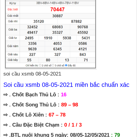
soi cầu xsmb 08-05-2021
Soi cầu xsmb 08-05-2021 miền bắc chuẩn xác
⇨ . Chốt Bạch Thủ Lô :
16
⇨ . Chốt Song Thủ Lô :
89 – 98
⇨ . Chốt Lô Xiên :
67 – 78
⇨ . Cầu Đặc Biệt Chạm :
0 / 1 / 3
⇨ .BTL nuôi khung 5 ngày: 08/05-12/05/2021
: 79