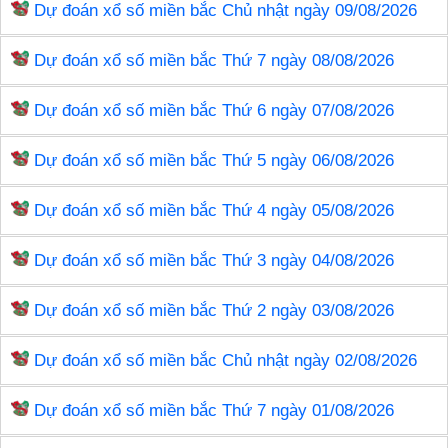
o
Dự đoán xổ số miền bắc Chủ nhật ngày 09/08/2026
k
Dự đoán xổ số miền bắc Thứ 7 ngày 08/08/2026
Dự đoán xổ số miền bắc Thứ 6 ngày 07/08/2026
Dự đoán xổ số miền bắc Thứ 5 ngày 06/08/2026
Dự đoán xổ số miền bắc Thứ 4 ngày 05/08/2026
Dự đoán xổ số miền bắc Thứ 3 ngày 04/08/2026
Dự đoán xổ số miền bắc Thứ 2 ngày 03/08/2026
Dự đoán xổ số miền bắc Chủ nhật ngày 02/08/2026
Dự đoán xổ số miền bắc Thứ 7 ngày 01/08/2026