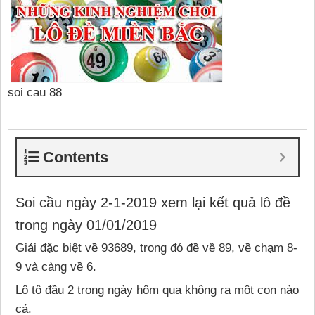
soi cau 88
Contents
Soi cầu ngày 2-1-2019 xem lại kết quả lô đề
trong ngày 01/01/2019
Giải đặc biệt về 93689, trong đó đề về 89, về chạm 8-
9 và càng về 6.
Lô tô đầu 2 trong ngày hôm qua không ra một con nào
cả.