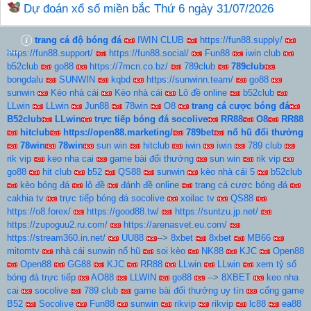
Dự đoán xổ số miền bắc Thứ 6 ngày 31/07/2026
trang cá độ bóng đá
IWIN CLUB
https://fun88.supply/
https://fun88.support/
https://fun88.social/
Fun88
iwin club
b52club
go88
https://7mcn.co.bz/
789club
789club
bongdalu
SUNWIN
kqbd
https://sunwinn.team/
go88
sunwin
Kèo nhà cái
Kèo nhà cái
Lô đề online
b52club
LLwin
LLwin
Jun88
78win
O8
trang cá cược bóng đá
B52club
LLwin
trực tiếp bóng đá socolive
RR88
O8
RR88
hitclub
https://open88.marketing/
789bet
nổ hũ đổi thưởng
78win
78win
sun win
hitclub
iwin
iwin
789 club
rik vip
keo nha cai
game bài đổi thưởng
sun win
rik vip
go88
hit club
b52
QS88
sunwin
kèo nhà cái 5
b52club
kèo bóng đá
lô đề
đánh đề online
trang cá cược bóng đá
cakhia tv
trực tiếp bóng đá socolive
xoilac tv
QS88
https://o8.forex/
https://good88.tw/
https://suntzu.jp.net/
https://zupoguu2.ru.com/
https://arenasvet.eu.com/
https://stream360.in.net/
UU88
-->
8xbet
8xbet
MB66
mitomtv
nhà cái sunwin nổ hũ
soi kèo
NK88
KJC
Open88
Open88
GG88
KJC
RR88
LLwin
LLwin
xem tỷ số
bóng đá trực tiếp
AO88
LLWIN
go88
-->
8XBET
keo nha
cai
socolive
789 club
game bài đổi thưởng uy tín
cổng game
B52
Socolive
Fun88
sunwin
rikvip
rikvip
lc88
ea88