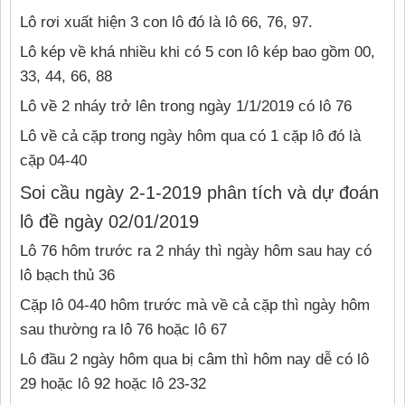
Lô rơi xuất hiện 3 con lô đó là lô 66, 76, 97.
Lô kép về khá nhiều khi có 5 con lô kép bao gồm 00,
33, 44, 66, 88
Lô về 2 nháy trở lên trong ngày 1/1/2019 có lô 76
Lô về cả cặp trong ngày hôm qua có 1 cặp lô đó là
cặp 04-40
Soi cầu ngày 2-1-2019 phân tích và dự đoán
lô đề ngày 02/01/2019
Lô 76 hôm trước ra 2 nháy thì ngày hôm sau hay có
lô bạch thủ 36
Cặp lô 04-40 hôm trước mà về cả cặp thì ngày hôm
sau thường ra lô 76 hoặc lô 67
Lô đầu 2 ngày hôm qua bị câm thì hôm nay dễ có lô
29 hoặc lô 92 hoặc lô 23-32