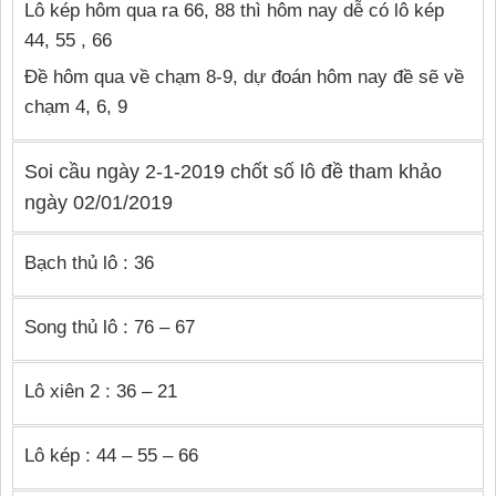
Lô kép hôm qua ra 66, 88 thì hôm nay dễ có lô kép
44, 55 , 66
Đề hôm qua về chạm 8-9, dự đoán hôm nay đề sẽ về
chạm 4, 6, 9
Soi cầu ngày 2-1-2019 chốt số lô đề tham khảo
ngày 02/01/2019
Bạch thủ lô : 36
Song thủ lô : 76 – 67
Lô xiên 2 : 36 – 21
Lô kép : 44 – 55 – 66