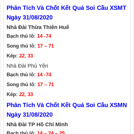
Phân Tích Và Chốt Kết Quả Soi Cầu XSMT
Ngày 31/08/2020
Nhà Đài Thừa Thiên Huế
Bạch thủ lô:
14 -74
Song thủ lô:
17 – 71
Kép:
22, 33
Nhà Đài Phú Yên
Bạch thủ lô:
14 -74
Song thủ lô:
17 – 71
Kép:
22, 33
Phân Tích Và Chốt Kết Quả Soi Cầu XSMN
Ngày 31/08/2020
Nhà Đài TP Hồ Chí Minh
Bạch thủ lô:
14 – 24 – 25