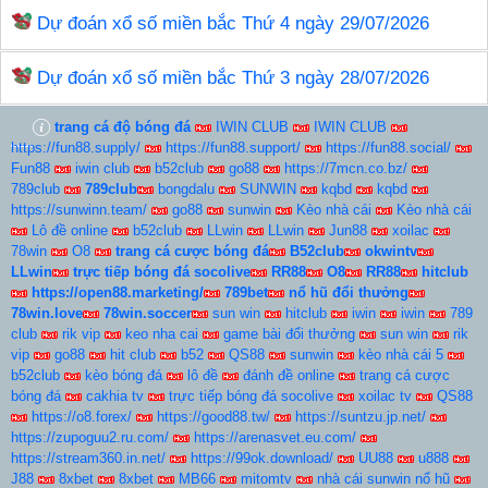
Dự đoán xổ số miền bắc Thứ 4 ngày 29/07/2026
Dự đoán xổ số miền bắc Thứ 3 ngày 28/07/2026
trang cá độ bóng đá
IWIN CLUB
IWIN CLUB
https://fun88.supply/
https://fun88.support/
https://fun88.social/
Fun88
iwin club
b52club
go88
https://7mcn.co.bz/
789club
789club
bongdalu
SUNWIN
kqbd
kqbd
https://sunwinn.team/
go88
sunwin
Kèo nhà cái
Kèo nhà cái
Lô đề online
b52club
LLwin
LLwin
Jun88
xoilac
78win
O8
trang cá cược bóng đá
B52club
okwintv
LLwin
trực tiếp bóng đá socolive
RR88
O8
RR88
hitclub
https://open88.marketing/
789bet
nổ hũ đổi thưởng
78win.love
78win.soccer
sun win
hitclub
iwin
iwin
789
club
rik vip
keo nha cai
game bài đổi thưởng
sun win
rik
vip
go88
hit club
b52
QS88
sunwin
kèo nhà cái 5
b52club
kèo bóng đá
lô đề
đánh đề online
trang cá cược
bóng đá
cakhia tv
trực tiếp bóng đá socolive
xoilac tv
QS88
https://o8.forex/
https://good88.tw/
https://suntzu.jp.net/
https://zupoguu2.ru.com/
https://arenasvet.eu.com/
https://stream360.in.net/
https://99ok.download/
UU88
u888
J88
8xbet
8xbet
MB66
mitomtv
nhà cái sunwin nổ hũ