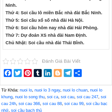
Ninh.
Thứ 4: Soi cầu lô miền Bắc nhà đài Bắc Ninh.
Thứ 5: Soi cầu xổ số nhà đài Hà Nội.
Thứ 6: Soi cầu hôm nay nhà đài Hải Phòng.
Thứ 7: Dự đoán XS nhà đài Nam Định.
Chủ Nhật: Soi cầu nhà đài Thái BÌnh.
Đánh Giá Bài Viết
F
T
Pi
T
Li
Bl
T
S
a
wi
nt
u
n
o
el
h
c
tt
er
m
k
g
e
ar
Từ Khóa:
nuoi lo
,
nuoi lo 3 ngay
,
nuoi lo chuan
,
nuoi lo
e
er
e
bl
e
g
gr
e
khung
,
nuoi lo song thu
,
soi ca
,
soi cau
,
soi cau 247
,
soi
b
st
r
dI
er
a
cau 24h
,
soi cau 366
,
soi cau 88
,
soi cau 99
,
soi cầu bạc
nhớ
,
soi cầu bạch thủ