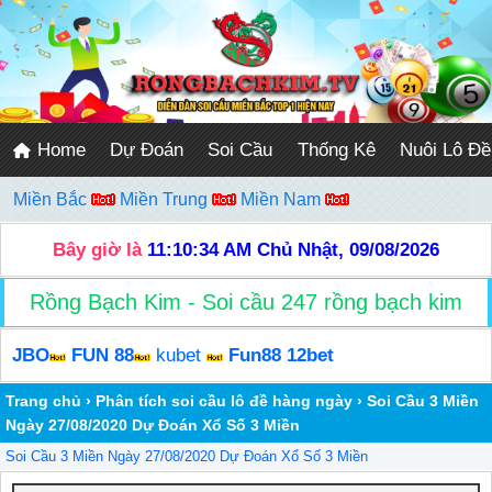
Home
Dự Đoán
Soi Cầu
Thống Kê
Nuôi Lô Đề
Miền Bắc
Miền Trung
Miền Nam
Bây giờ là
11:10:34 AM
Chủ Nhật, 09/08/2026
Rồng Bạch Kim - Soi cầu 247 rồng bạch kim
JBO
FUN 88
kubet
Fun88
12bet
Trang chủ
›
Phân tích soi cầu lô đề hàng ngày
›
Soi Cầu 3 Miền
Ngày 27/08/2020 Dự Đoán Xổ Số 3 Miền
Soi Cầu 3 Miền Ngày 27/08/2020 Dự Đoán Xổ Số 3 Miền