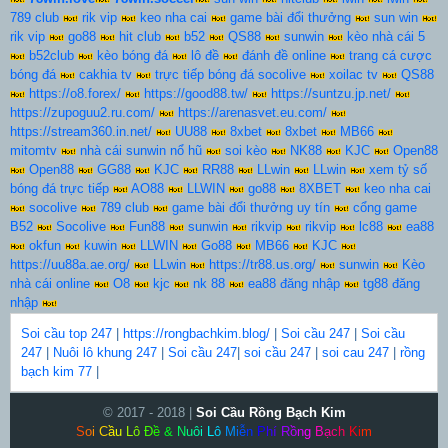
789 club
rik vip
keo nha cai
game bài đổi thưởng
sun win
rik vip
go88
hit club
b52
QS88
sunwin
kèo nhà cái 5
b52club
kèo bóng đá
lô đề
đánh đề online
trang cá cược
bóng đá
cakhia tv
trực tiếp bóng đá socolive
xoilac tv
QS88
https://o8.forex/
https://good88.tw/
https://suntzu.jp.net/
https://zupoguu2.ru.com/
https://arenasvet.eu.com/
https://stream360.in.net/
UU88
8xbet
8xbet
MB66
mitomtv
nhà cái sunwin nổ hũ
soi kèo
NK88
KJC
Open88
Open88
GG88
KJC
RR88
LLwin
LLwin
xem tỷ số
bóng đá trực tiếp
AO88
LLWIN
go88
8XBET
keo nha cai
socolive
789 club
game bài đổi thưởng uy tín
cổng game
B52
Socolive
Fun88
sunwin
rikvip
rikvip
lc88
ea88
okfun
kuwin
LLWIN
Go88
MB66
KJC
https://uu88a.ae.org/
LLwin
https://tr88.us.org/
sunwin
Kèo
nhà cái online
O8
kjc
nk 88
ea88 đăng nhập
tg88 đăng
nhập
Soi cầu top 247
|
https://rongbachkim.blog/
|
Soi cầu 247
|
Soi cầu
247
|
Nuôi lô khung 247
|
Soi cầu 247
|
soi cầu 247
|
soi cau 247
|
rồng
bạch kim 77
|
© 2017 - 2018 |
Soi Cầu Rồng Bạch Kim
S
o
i
C
ầ
u
L
ô
Đ
ề
&
N
u
ô
i
L
ô
M
i
ễ
n
P
h
í
R
ồ
n
g
B
ạ
c
h
K
i
m