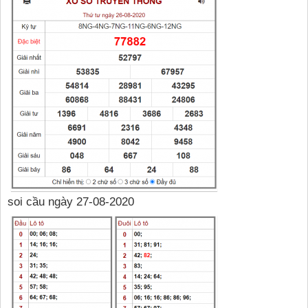
soi cầu ngày 27-08-2020