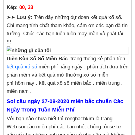
Kép:
00, 33
➤➤
Lưu ý:
Trên đây những dự đoán kết quả xổ số.
Chỉ mang tính chất tham khảo, cảm ơn các bạn đã tin
tưởng. Chúc các bạn luôn luôn may mắn và phát tài.
!!!
Diễn Đàn Xổ Số Miền Bắc
trang thống kê phân tích
kết quả xổ số
miễn phí hằng ngày , phân tích dựa trên
phần mềm và kết quả mở thưởng xổ số miễn
phí hôm nay , kết quả xổ số miền bắc , miền trung ,
miền nam .
Soi cầu ngày 27-08-2020 miền bắc chuẩn
Các
Ngày Trong Tuần Miễn Phí
Với bạn nào chưa biết thì rongbachkim là trang
Web soi cầu miễn phí các bạn nhé, chúng tôi sẽ tư
vấn số cho những anh em nào có nhu cầu mà không