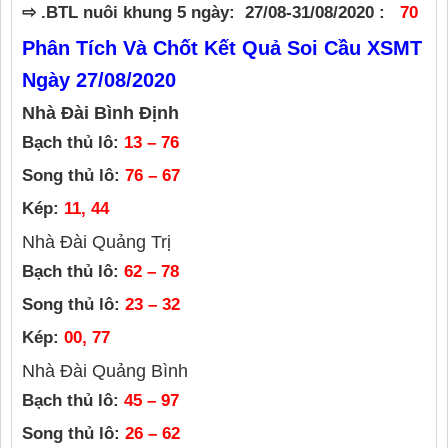
⇨ .BTL nuôi khung 5 ngày:
27/08-31/08/2020 :
70
Phân Tích Và Chốt Kết Quả Soi Cầu XSMT
Ngày 27/08/2020
Nhà Đài Bình Định
Bạch thủ lô:
13 – 76
Song thủ lô:
76 – 67
Kép:
11, 44
Nhà Đài Quảng Trị
Bạch thủ lô:
62 – 78
Song thủ lô:
23 – 32
Kép:
00, 77
Nhà Đài Quảng Bình
Bạch thủ lô:
45 – 97
Song thủ lô:
26 – 62