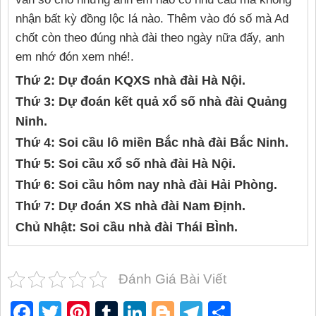
nhận bất kỳ đồng lộc lá nào. Thêm vào đó số mà Ad
chốt còn theo đúng nhà đài theo ngày nữa đấy, anh
em nhớ đón xem nhé!.
Thứ 2: Dự đoán KQXS nhà đài Hà Nội.
Thứ 3: Dự đoán kết quả xổ số nhà đài Quảng
Ninh.
Thứ 4: Soi cầu lô miền Bắc nhà đài Bắc Ninh.
Thứ 5: Soi cầu xổ số nhà đài Hà Nội.
Thứ 6: Soi cầu hôm nay nhà đài Hải Phòng.
Thứ 7: Dự đoán XS nhà đài Nam Định.
Chủ Nhật: Soi cầu nhà đài Thái BÌnh.
Đánh Giá Bài Viết
F
T
Pi
T
Li
Bl
T
S