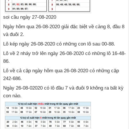
soi cầu ngày 27-08-2020
Ngày hôm qua 26-08-2020 giải đặc biệt về càng 8, đầu 8
và đuôi 2.
Lô kép ngày 26-08-2020 có những con lô sau 00-88.
Lô về 2 nháy trở lên ngày 26-08-2020 có những lô 16-48-
86.
Lô về cả cặp ngày hôm qua 26-08-2020 có những cặp
242-686.
Ngày 26-08-02020 có lô đầu 7 và đuôi 9 không ra bất kỳ
con nào.