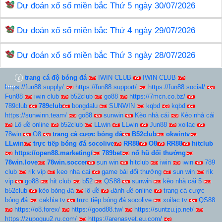
Dự đoán xổ số miền bắc Thứ 5 ngày 30/07/2026
Dự đoán xổ số miền bắc Thứ 4 ngày 29/07/2026
Dự đoán xổ số miền bắc Thứ 3 ngày 28/07/2026
trang cá độ bóng đá
IWIN CLUB
IWIN CLUB
https://fun88.supply/
https://fun88.support/
https://fun88.social/
Fun88
iwin club
b52club
go88
https://7mcn.co.bz/
789club
789club
bongdalu
SUNWIN
kqbd
kqbd
https://sunwinn.team/
go88
sunwin
Kèo nhà cái
Kèo nhà cái
Lô đề online
b52club
LLwin
LLwin
Jun88
xoilac
78win
O8
trang cá cược bóng đá
B52club
okwintv
LLwin
trực tiếp bóng đá socolive
RR88
O8
RR88
hitclub
https://open88.marketing/
789bet
nổ hũ đổi thưởng
78win.love
78win.soccer
sun win
hitclub
iwin
iwin
789
club
rik vip
keo nha cai
game bài đổi thưởng
sun win
rik
vip
go88
hit club
b52
QS88
sunwin
kèo nhà cái 5
b52club
kèo bóng đá
lô đề
đánh đề online
trang cá cược
bóng đá
cakhia tv
trực tiếp bóng đá socolive
xoilac tv
QS88
https://o8.forex/
https://good88.tw/
https://suntzu.jp.net/
https://zupoguu2.ru.com/
https://arenasvet.eu.com/