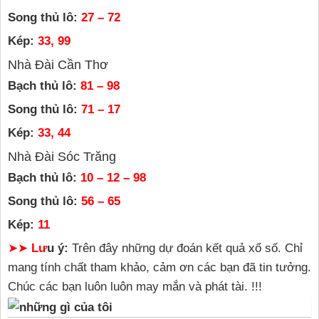
Song thủ lô:
27 – 72
Kép:
33, 99
Nhà Đài Cần Thơ
Bạch thủ lô:
81 – 98
Song thủ lô:
71 – 17
Kép:
33, 44
Nhà Đài Sóc Trăng
Bạch thủ lô:
10 – 12 – 98
Song thủ lô:
56 – 65
Kép:
11
➤➤
Lư
u ý:
Trên đây những dự đoán kết quả xổ số. Chỉ
mang tính chất tham khảo, cảm ơn các bạn đã tin tưởng.
Chúc các bạn luôn luôn may mắn và phát tài. !!!