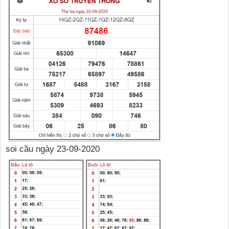
soi cầu ngày 23-09-2020