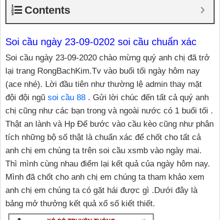
Contents
Soi cầu ngày 23-09-0202 soi cầu chuẩn xác
Soi cầu ngày 23-09-2020 chào mừng quý anh chị đã trở
lại trang RongBachKim.Tv vào buổi tối ngày hôm nay
(ace nhé). Lời đầu tiên như thường lệ admin thay mặt
đội đội ngũ
soi cầu 88
. Gửi lời chúc đến tất cả quý anh
chị cũng như các bạn trong và ngoài nước có 1 buổi tối .
Thật an lành và Hp Để bước vào cầu kèo cũng như phân
tích những bộ số thật là chuẩn xác để chốt cho tất cả
anh chị em chúng ta trên soi cầu xsmb vào ngày mai.
Thì mình cùng nhau điểm lại kết quả của ngày hôm nay.
Mình đã chốt cho anh chị em chúng ta tham khảo xem
anh chị em chúng ta có gặt hái được gì .Dưới đây là
bảng mở thưởng kết quả xổ số kiết thiết.