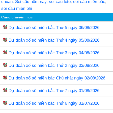
chuan
,
Soi cầu hôm nay
,
soi cau loto
,
soi cầu miền bắc
,
o
soi cầu miền phí
k
Cùng chuyên mục
Dự đoán xổ số miền bắc Thứ 5 ngày 06/08/2026
Dự đoán xổ số miền bắc Thứ 4 ngày 05/08/2026
Dự đoán xổ số miền bắc Thứ 3 ngày 04/08/2026
Dự đoán xổ số miền bắc Thứ 2 ngày 03/08/2026
Dự đoán xổ số miền bắc Chủ nhật ngày 02/08/2026
Dự đoán xổ số miền bắc Thứ 7 ngày 01/08/2026
Dự đoán xổ số miền bắc Thứ 6 ngày 31/07/2026