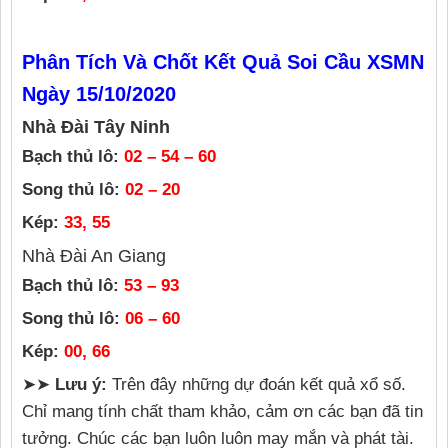
Phân Tích Và Chốt Kết Quả Soi Cầu XSMN
Ngày 15/10/2020
Nhà Đài Tây Ninh
Bạch thủ lô:
02 – 54 – 60
Song thủ lô:
02 – 20
Kép:
33, 55
Nhà Đài An Giang
Bạch thủ lô:
53 – 93
Song thủ lô:
06 – 60
Kép:
00, 66
➤➤
Lưu ý:
Trên đây những dự đoán kết quả xổ số.
Chỉ mang tính chất tham khảo, cảm ơn các bạn đã tin
tưởng. Chúc các bạn luôn luôn may mắn và phát tài.