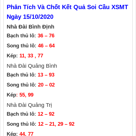
Phân Tích Và Chốt Kết Quả Soi Cầu XSMT
Ngày 15/10/2020
Nhà Đài Bình Định
Bạch thủ lô:
36 – 76
Song thủ lô:
46 – 64
Kép:
11, 33 , 77
Nhà Đài Quảng Bình
Bạch thủ lô:
13 – 93
Song thủ lô:
20 – 02
Kép
: 55, 99
Nhà Đài Quảng Trị
Bạch thủ lô:
12 – 92
Song thủ lô:
12 – 21, 29 – 92
Kép:
44, 77