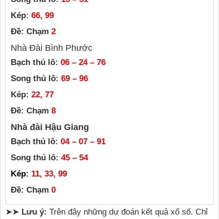
Kép:
66, 99
Đề: Chạm
2
Nhà Đài Bình Phước
Bạch thủ lô:
06 – 24 – 76
Song thủ lô
: 69 – 96
Kép:
22, 77
Đề: Chạm
8
Nhà đài Hậu Giang
Bạch thủ lô:
04 – 07 – 91
Song thủ lô:
45 – 54
Kép:
11, 33, 99
Đề: Chạm
0
➤➤
Lưu ý:
Trên đây những dự đoán kết quả xổ số. Chỉ