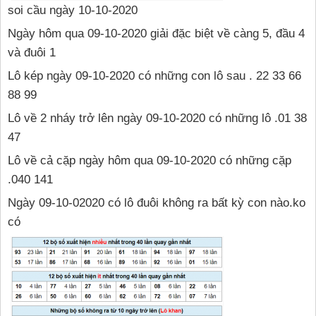
soi cầu ngày 10-10-2020
Ngày hôm qua 09-10-2020 giải đặc biệt về càng 5, đầu 4
và đuôi 1
Lô kép ngày 09-10-2020 có những con lô sau . 22 33 66
88 99
Lô về 2 nháy trở lên ngày 09-10-2020 có những lô .01 38
47
Lô về cả cặp ngày hôm qua 09-10-2020 có những cặp
.040 141
Ngày 09-10-02020 có lô đuôi không ra bất kỳ con nào.ko
có