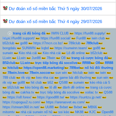
Dự đoán xổ số miền bắc Thứ 5 ngày 30/07/2026
Dự đoán xổ số miền bắc Thứ 4 ngày 29/07/2026
trang cá độ bóng đá
IWIN CLUB
https://fun88.supply/
https://fun88.support/
https://fun88.social/
Fun88
iwin club
b52club
go88
https://7mcn.co.bz/
789club
789club
bongdalu
SUNWIN
kqbd
https://sunwinn.team/
go88
sunwin
Kèo nhà cái
Kèo nhà cái
Lô đề online
b52club
LLwin
LLwin
Jun88
78win
O8
trang cá cược bóng đá
B52club
LLwin
trực tiếp bóng đá socolive
RR88
O8
RR88
hitclub
https://open88.marketing/
789bet
nổ hũ đổi thưởng
78win.love
78win.soccer
sun win
hitclub
iwin
iwin
789 club
rik vip
keo nha cai
game bài đổi thưởng
sun win
rik vip
go88
hit club
b52
QS88
sunwin
kèo nhà cái 5
b52club
kèo bóng đá
lô đề
đánh đề online
trang cá cược
bóng đá
cakhia tv
trực tiếp bóng đá socolive
xoilac tv
QS88
https://o8.forex/
https://good88.tw/
https://suntzu.jp.net/
https://zupoguu2.ru.com/
https://arenasvet.eu.com/
https://stream360.in.net/
UU88
8xbet
8xbet
MB66
mitomtv
nhà cái sunwin nổ hũ
soi kèo
NK88
KJC
Open88