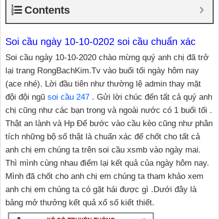
Contents
Soi cầu ngày 10-10-0202 soi cầu chuẩn xác
Soi cầu ngày 10-10-2020 chào mừng quý anh chị đã trở
lại trang RongBachKim.Tv vào buổi tối ngày hôm nay
(ace nhé). Lời đầu tiên như thường lệ admin thay mặt
đội đội ngũ
soi cầu 247
. Gửi lời chúc đến tất cả quý anh
chị cũng như các bạn trong và ngoài nước có 1 buổi tối .
Thật an lành và Hp Để bước vào cầu kèo cũng như phân
tích những bộ số thật là chuẩn xác để chốt cho tất cả
anh chị em chúng ta trên soi cầu xsmb vào ngày mai.
Thì mình cùng nhau điểm lại kết quả của ngày hôm nay.
Mình đã chốt cho anh chị em chúng ta tham khảo xem
anh chị em chúng ta có gặt hái được gì .Dưới đây là
bảng mở thưởng kết quả xổ số kiết thiết.