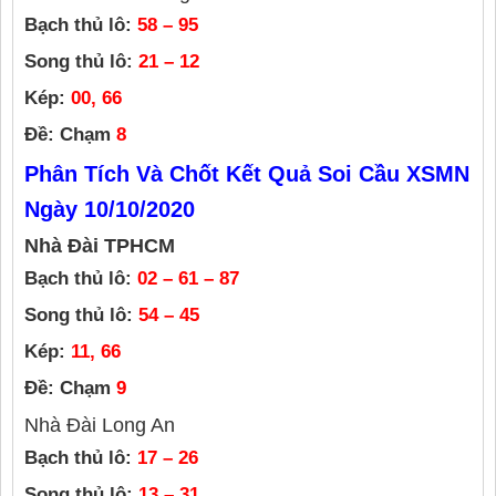
Bạch thủ lô:
58 – 95
Song thủ lô:
21 – 12
Kép:
00, 66
Đề: Chạm
8
Phân Tích Và Chốt Kết Quả Soi Cầu XSMN
Ngày 10/10/2020
Nhà Đài TPHCM
Bạch thủ lô:
02 – 61 – 87
Song thủ lô:
54 – 45
Kép:
11, 66
Đề: Chạm
9
Nhà Đài Long An
Bạch thủ lô:
17 – 26
Song thủ lô:
13 – 31