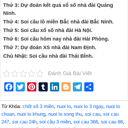
Thứ 3: Dự đoán kết quả xổ số nhà đài Quảng
Ninh.
Thứ 4: Soi cầu lô miền Bắc nhà đài Bắc Ninh.
Thứ 5: Soi cầu xổ số nhà đài Hà Nội.
Thứ 6: Soi cầu hôm nay nhà đài Hải Phòng.
Thứ 7: Dự đoán XS nhà đài Nam Định.
Chủ Nhật: Soi cầu nhà đài Thái BÌnh.
Đánh Giá Bài Viết
F
T
Pi
T
Li
Bl
T
S
a
wi
nt
u
n
o
el
h
c
tt
er
m
k
g
e
ar
Từ Khóa:
chốt số 3 miền
,
nuoi lo
,
nuoi lo 3 ngay
,
nuoi lo
e
er
e
bl
e
g
gr
e
chuan
,
nuoi lo khung
,
nuoi lo song thu
,
soi cau
,
soi cau
b
st
r
dI
er
a
247
,
soi cau 24h
,
soi cầu 3 miền
,
soi cau 366
,
soi cau 88
,