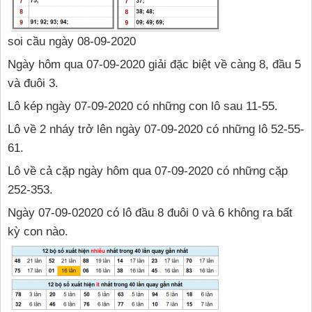
soi cầu ngày 08-09-2020
Ngày hôm qua 07-09-2020 giải đặc biệt về càng 8, đầu 5
và đuôi 3.
Lô kép ngày 07-09-2020 có những con lô sau 11-55.
Lô về 2 nháy trở lên ngày 07-09-2020 có những lô 52-55-
61.
Lô về cả cặp ngày hôm qua 07-09-2020 có những cặp
252-353.
Ngày 07-09-02020 có lô đầu 8 đuôi 0 và 6 không ra bất
kỳ con nào.