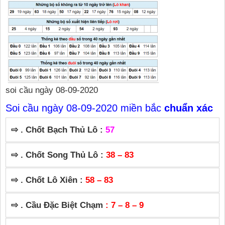
soi cầu ngày 08-09-2020
Soi cầu ngày 08-09-2020 miền bắc
chuẩn xác
⇨ . Chốt Bạch Thủ Lô :
57
⇨ . Chốt Song Thủ Lô :
38 – 83
⇨ . Chốt Lô Xiên :
58 – 83
⇨ . Cầu Đặc Biệt Chạm
: 7 – 8 – 9