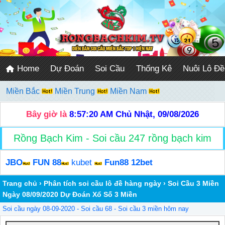
Home
Dự Đoán
Soi Cầu
Thống Kê
Nuôi Lô Đề
Miền Bắc
Miền Trung
Miền Nam
Bây giờ là
8:57:20 AM
Chủ Nhật, 09/08/2026
Rồng Bạch Kim - Soi cầu 247 rồng bạch kim
JBO
FUN 88
kubet
Fun88
12bet
Trang chủ
›
Phân tích soi cầu lô đề hàng ngày
›
Soi Cầu 3 Miền
Ngày 08/09/2020 Dự Đoán Xổ Số 3 Miền
Soi cầu ngày 08-09-2020 - Soi cầu 68 - Soi cầu 3 miền hôm nay