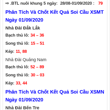
⇨ .BTL nuôi khung 5 ngày:
28/08-01/09/2020 :
79
Phân Tích Và Chốt Kết Quả Soi Cầu XSMT
Ngày 01/09/2020
Nhà Đài Đắk Lắk
Bạch thủ lô:
34 – 36
Song thủ lô:
15 – 51
Kép:
11, 88
Nhà Đài Quảng Nam
Bạch thủ lô:
52 – 89
Song thủ lô:
30 – 03
Kép:
33, 44
Phân Tích Và Chốt Kết Quả Soi Cầu XSMN
Ngày 01/09/2020
Nhà Đài Bến Tre