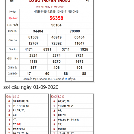
soi cầu ngày 01-09-2020