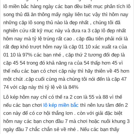
lô miền bắc hàng ngày các bạn đều biết mục phân tích lô
song thủ đã ăn thông mấy ngày liên tục vậy thì hôm nay
những cặp lô song thủ nào là đẹp nhất , chúng tôi đã
nghiên cứu rất kỹ mục này và đưa ra 3 cặp lô đẹp nhất
hôm nay mà tỷ lệ trúng rất cao . cặp đầu tiên phải nói là
rất đẹp khó trượt hôm nay là cặp 01 10 xác xuất ra của
01 10 là 97% các bạn nhé , cặp thứ 2 tương đối đẹp là
cặp 45 54 trong đó khả năng ra của 54 thấp hơn 45 vì
thế nếu các bạn có chơi cặp này thì hãy thiên về 45 hơn
một chút .cặp cuối cùng mà chúng tôi nói đến là cặp 47
74 với cặp này thì tỷ lệ về là 84%
Lô kép hôm nay chỉ có thể ra 2 con là 55 và 88 vì thế
nếu các bạn chơi
lô kép miền bắc
thì nên lưu tâm đến 2
con này để có cơ hội thắng lơn . còn với giải đặc biệt
hôm nay các bạn chọn đầu 7 mà chơi hoặc nuôi khung 3
ngày đầu 7 chắc chắn sẻ về nhé . Nếu các bạn thấy