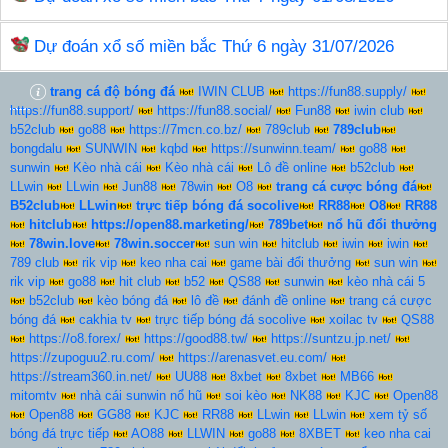
Dự đoán xổ số miền bắc Thứ 6 ngày 31/07/2026
trang cá độ bóng đá
IWIN CLUB
https://fun88.supply/
https://fun88.support/
https://fun88.social/
Fun88
iwin club
b52club
go88
https://7mcn.co.bz/
789club
789club
bongdalu
SUNWIN
kqbd
https://sunwinn.team/
go88
sunwin
Kèo nhà cái
Kèo nhà cái
Lô đề online
b52club
LLwin
LLwin
Jun88
78win
O8
trang cá cược bóng đá
B52club
LLwin
trực tiếp bóng đá socolive
RR88
O8
RR88
hitclub
https://open88.marketing/
789bet
nổ hũ đổi thưởng
78win.love
78win.soccer
sun win
hitclub
iwin
iwin
789 club
rik vip
keo nha cai
game bài đổi thưởng
sun win
rik vip
go88
hit club
b52
QS88
sunwin
kèo nhà cái 5
b52club
kèo bóng đá
lô đề
đánh đề online
trang cá cược
bóng đá
cakhia tv
trực tiếp bóng đá socolive
xoilac tv
QS88
https://o8.forex/
https://good88.tw/
https://suntzu.jp.net/
https://zupoguu2.ru.com/
https://arenasvet.eu.com/
https://stream360.in.net/
UU88
8xbet
8xbet
MB66
mitomtv
nhà cái sunwin nổ hũ
soi kèo
NK88
KJC
Open88
Open88
GG88
KJC
RR88
LLwin
LLwin
xem tỷ số
bóng đá trực tiếp
AO88
LLWIN
go88
8XBET
keo nha cai