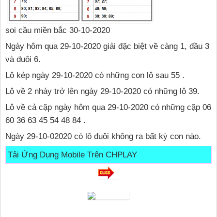
soi cầu miền bắc 30-10-2020
Ngày hôm qua 29-10-2020 giải đặc biệt về càng 1, đầu 3
và đuôi 6.
Lô kép ngày 29-10-2020 có những con lô sau 55 .
Lô về 2 nháy trở lên ngày 29-10-2020 có những lô 39.
Lô về cả cặp ngày hôm qua 29-10-2020 có những cặp 06
60 36 63 45 54 48 84 .
Ngày 29-10-02020 có lô đuôi không ra bất kỳ con nào.
Tải Ứng Dụng Mobile Trên CHPLAY