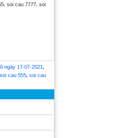
5, soi cau 7777, soi
lô ngày 17-07-2021
,
soi cau 555
,
soi cau