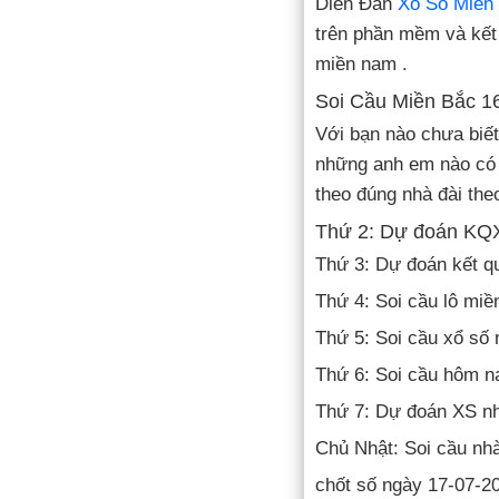
Diễn Đàn
Xổ Số Miền
trên phần mềm và kết 
miền nam .
Soi Cầu Miền Bắc 1
Với bạn nào chưa biết
những anh em nào có 
theo đúng nhà đài th
Thứ 2: Dự đoán KQX
Thứ 3: Dự đoán kết q
Thứ 4: Soi cầu lô miề
Thứ 5: Soi cầu xổ số 
Thứ 6: Soi cầu hôm n
Thứ 7: Dự đoán XS nh
Chủ Nhật: Soi cầu nhà
chốt số ngày 17-07-20