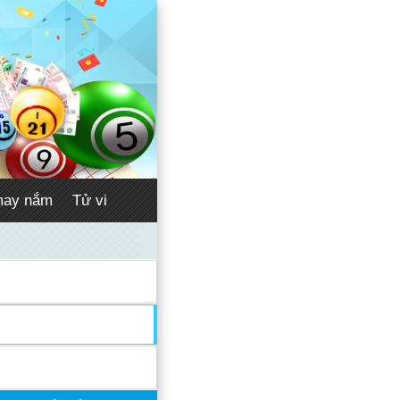
may nắm
Tử vi