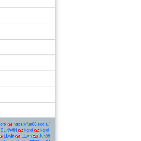
ort/
https://fun88.social/
SUNWIN
kqbd
kqbd
LLwin
LLwin
Jun88