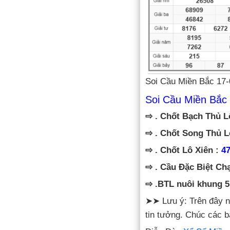
Soi Cầu Miền Bắc 17
Soi Cầu Miền Bắc
⇨ . Chốt Bạch Thủ L
⇨ . Chốt Song Thủ L
⇨ . Chốt Lô Xiên :
47
⇨ . Cầu Đặc Biệt Ch
⇨ .BTL nuôi khung 5 
➤➤ Lưu ý: Trên đây 
tin tưởng. Chúc các bạ