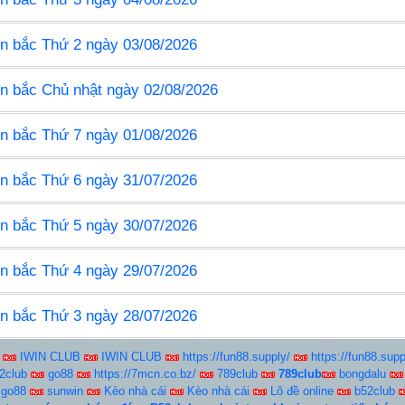
n bắc Thứ 2 ngày 03/08/2026
n bắc Chủ nhật ngày 02/08/2026
n bắc Thứ 7 ngày 01/08/2026
n bắc Thứ 6 ngày 31/07/2026
n bắc Thứ 5 ngày 30/07/2026
n bắc Thứ 4 ngày 29/07/2026
n bắc Thứ 3 ngày 28/07/2026
IWIN CLUB
IWIN CLUB
https://fun88.supply/
https://fun88.supp
2club
go88
https://7mcn.co.bz/
789club
789club
bongdalu
go88
sunwin
Kèo nhà cái
Kèo nhà cái
Lô đề online
b52club