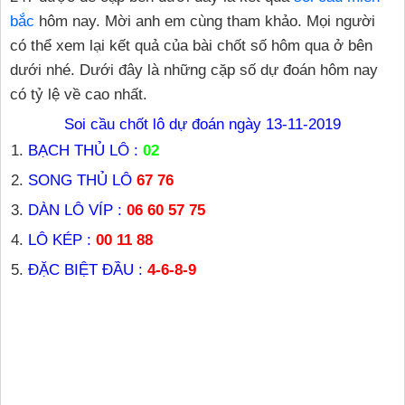
bắc
hôm nay. Mời anh em cùng tham khảo. Mọi người
có thể xem lại kết quả của bài chốt số hôm qua ở bên
dưới nhé. Dưới đây là những cặp số dự đoán hôm nay
có tỷ lệ về cao nhất.
Soi cầu chốt lô dự đoán ngày 13-11-2019
BẠCH THỦ LÔ :
02
SONG THỦ LÔ
67 76
DÀN LÔ VÍP :
06 60 57 75
LÔ KÉP :
00 11 88
ĐẶC BIỆT ĐẦU :
4-6-8-9