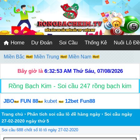
Home
Dự Đoán
Soi Cầu
Thống Kê
Nuôi Lô Đề
Miền Bắc
Miền Trung
Miền Nam
Bây giờ là
6:32:54 AM
Thứ Sáu, 07/08/2026
Rồng Bạch Kim - Soi cầu 247 rồng bạch kim
JBO
FUN 88
kubet
12bet
Fun88
Trang chủ
›
Phân tích soi cầu lô đề hàng ngày
›
Soi cầu ngày
27-02-2020 ngày thứ 5
Soi cầu 688 chốt số lô tô ngày 27-02-2020