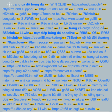
trang cá độ bóng đá
IWIN CLUB
https://fun88.supply/
https://fun88.support/
https://fun88.social/
Fun88
iwin club
b52club
go88
https://7mcn.co.bz/
789club
789club
bongdalu
SUNWIN
kqbd
https://sunwinn.team/
go88
sunwin
Kèo nhà cái
Kèo nhà cái
Lô đề online
b52club
LLwin
LLwin
Jun88
78win
O8
trang cá cược bóng đá
B52club
LLwin
trực tiếp bóng đá socolive
RR88
O8
RR88
hitclub
https://open88.marketing/
789bet
nổ hũ đổi thưởng
78win.love
78win.soccer
sun win
hitclub
iwin
iwin
789 club
rik vip
keo nha cai
game bài đổi thưởng
sun win
rik vip
go88
hit club
b52
QS88
sunwin
kèo nhà cái 5
b52club
kèo bóng đá
lô đề
đánh đề online
trang cá cược
bóng đá
cakhia tv
trực tiếp bóng đá socolive
xoilac tv
QS88
https://o8.forex/
https://good88.tw/
https://suntzu.jp.net/
https://zupoguu2.ru.com/
https://arenasvet.eu.com/
https://stream360.in.net/
UU88
8xbet
8xbet
MB66
mitomtv
nhà cái sunwin nổ hũ
soi kèo
NK88
KJC
Open88
Open88
GG88
KJC
RR88
LLwin
LLwin
xem tỷ số
bóng đá trực tiếp
AO88
LLWIN
go88
8XBET
keo nha cai
socolive
789 club
game bài đổi thưởng uy tín
cổng game
B52
Socolive
Fun88
sunwin
rikvip
rikvip
lc88
ea88
okfun
kuwin
LLWIN
Go88
MB66
KJC
https://uu88a.ae.org/
LLwin
https://tr88.us.org/
sunwin