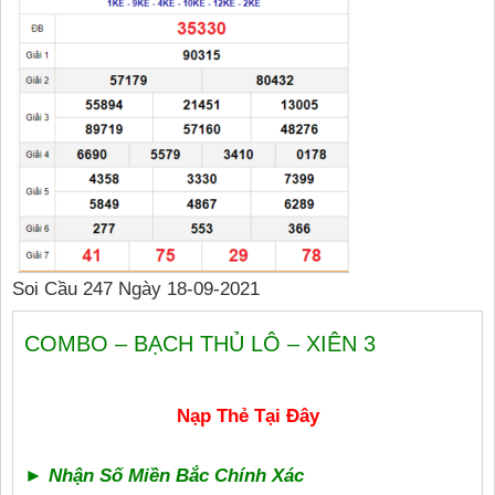
Soi Cầu 247 Ngày 18-09-2021
COMBO – BẠCH THỦ LÔ – XIÊN 3
Nạp Thẻ Tại Đây
►
Nhận Số Miền Bắc Chính Xác