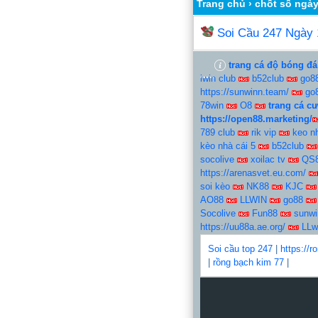
Trang chủ
›
chốt số ngày
Soi Cầu 247 Ngày
trang cá độ bóng đá
iwin club
b52club
go8
https://sunwinn.team/
go
78win
O8
trang cá c
https://open88.marketing/
789 club
rik vip
keo n
kèo nhà cái 5
b52club
socolive
xoilac tv
QS
https://arenasvet.eu.com/
soi kèo
NK88
KJC
AO88
LLWIN
go88
Socolive
Fun88
sunwi
https://uu88a.ae.org/
LLw
Soi cầu top 247
|
https://r
|
rồng bạch kim 77
|