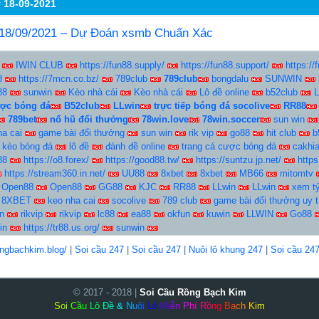
 18-09-2021
 18/09/2021 – Dự Đoán xsmb Chuẩn Xác
IWIN CLUB
https://fun88.supply/
https://fun88.support/
https://
8
https://7mcn.co.bz/
789club
789club
bongdalu
SUNWIN
88
sunwin
Kèo nhà cái
Kèo nhà cái
Lô đề online
b52club
L
ược bóng đá
B52club
LLwin
trực tiếp bóng đá socolive
RR88
789bet
nổ hũ đổi thưởng
78win.love
78win.soccer
sun win
ha cai
game bài đổi thưởng
sun win
rik vip
go88
hit club
b
kèo bóng đá
lô đề
đánh đề online
trang cá cược bóng đá
cakhia
88
https://o8.forex/
https://good88.tw/
https://suntzu.jp.net/
http
https://stream360.in.net/
UU88
8xbet
8xbet
MB66
mitomtv
Open88
Open88
GG88
KJC
RR88
LLwin
LLwin
xem tỷ
8XBET
keo nha cai
socolive
789 club
game bài đổi thưởng uy t
n
rikvip
rikvip
lc88
ea88
okfun
kuwin
LLWIN
Go88
in
https://tr88.us.org/
sunwin
ongbachkim.blog/
|
Soi cầu 247
|
Soi cầu 247
|
Nuôi lô khung 247
|
Soi cầu 24
© 2017 - 2018 |
Soi Cầu Rồng Bạch Kim
S
o
i
C
ầ
u
L
ô
Đ
ề
&
N
u
ô
i
L
ô
M
i
ễ
n
P
h
í
R
ồ
n
g
B
ạ
c
h
K
i
m