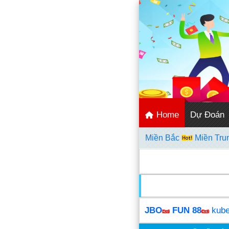
Home
Dự Đoán
Miền Bắc
Miền Tr
JBO
FUN 88
kube