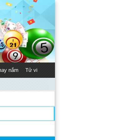
may nắm
Tử vi