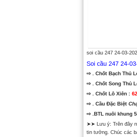
soi cầu 247 24-03-20
Soi cầu 247 24-03
⇨ . Chốt Bạch Thủ L
⇨ . Chốt Song Thủ L
⇨ . Chốt Lô Xiên :
62
⇨ . Cầu Đặc Biệt
Ch
⇨ .BTL nuôi khung 5 
➤➤ Lưu ý: Trên đây 
tin tưởng. Chúc các bạ