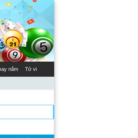
may nắm
Tử vi