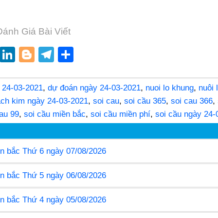
Đánh Giá Bài Viết
T
Li
Bl
T
S
u
n
o
el
h
m
k
g
e
ar
 24-03-2021
,
dự đoán ngày 24-03-2021
,
nuoi lo khung
,
nuôi 
bl
e
g
gr
e
ạch kim ngày 24-03-2021
,
soi cau
,
soi cầu 365
,
soi cau 366
,
r
dI
er
a
cau 99
,
soi cầu miền bắc
,
soi cầu miền phí
,
soi cầu ngày 24-
n
m
n bắc Thứ 6 ngày 07/08/2026
n bắc Thứ 5 ngày 06/08/2026
n bắc Thứ 4 ngày 05/08/2026