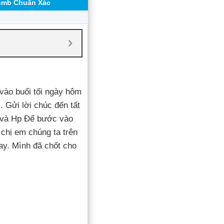
xsmb Chuẩn Xác
vào buổi tối ngày hôm
. Gửi lời chúc đến tất
h và Hp Để bước vào
 chị em chúng ta trên
ay. Mình đã chốt cho