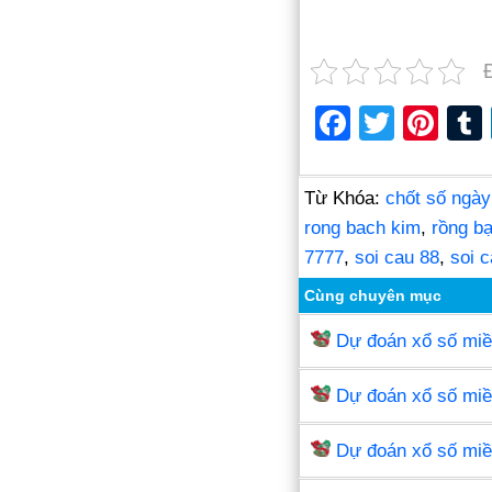
F
T
Pi
a
wi
nt
c
tt
er
Từ Khóa:
chốt số ngày
e
er
e
rong bach kim
,
rồng b
b
st
7777
,
soi cau 88
,
soi 
o
Cùng chuyên mục
o
Dự đoán xổ số miề
k
Dự đoán xổ số miề
Dự đoán xổ số miề