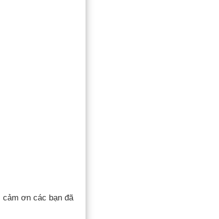
, cảm ơn các bạn đã