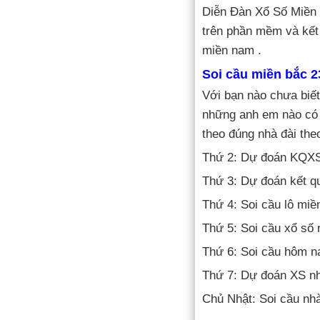
Diễn Đàn Xổ Số Miền B
trên phần mềm và kết 
miền nam .
Soi cầu miền bắc 
Với bạn nào chưa biết
những anh em nào có 
theo đúng nhà đài th
Thứ 2: Dự đoán KQXS
Thứ 3: Dự đoán kết q
Thứ 4: Soi cầu lô miề
Thứ 5: Soi cầu xổ số 
Thứ 6: Soi cầu hôm n
Thứ 7: Dự đoán XS nh
Chủ Nhật: Soi cầu nhà