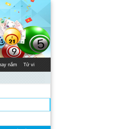
may nắm
Tử vi