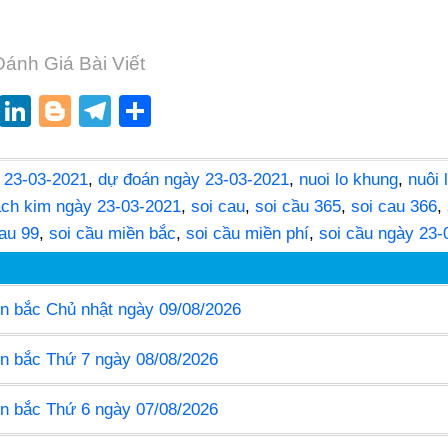
Đánh Giá Bài Viết
T
Li
Bl
T
S
u
n
o
el
h
m
k
g
e
ar
 23-03-2021
,
dự đoán ngày 23-03-2021
,
nuoi lo khung
,
nuôi 
bl
e
g
gr
e
ạch kim ngày 23-03-2021
,
soi cau
,
soi cầu 365
,
soi cau 366
,
r
dI
er
a
cau 99
,
soi cầu miền bắc
,
soi cầu miền phí
,
soi cầu ngày 23-
n
m
n bắc Chủ nhật ngày 09/08/2026
n bắc Thứ 7 ngày 08/08/2026
n bắc Thứ 6 ngày 07/08/2026