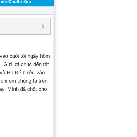
xsmb Chuẩn Xác
vào buổi tối ngày hôm
. Gửi lời chúc đến tất
h và Hp Để bước vào
 chị em chúng ta trên
ay. Mình đã chốt cho