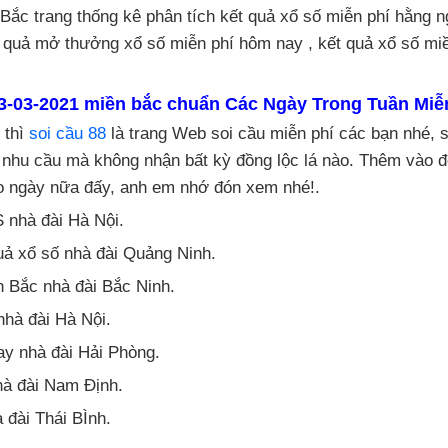
ắc trang thống kê phân tích kết quả xổ số miễn phí hằng n
quả mở thưởng xổ số miễn phí hôm nay , kết quả xổ số miền
23-03-2021 miền bắc chuẩn Các Ngày Trong Tuần Miễ
 thì
soi cầu 88
là trang Web soi cầu miễn phí các bạn nhé, 
nhu cầu mà không nhận bất kỳ đồng lộc lá nào. Thêm vào đ
eo ngày nữa đấy, anh em nhớ đón xem nhé!.
 nhà đài Hà Nội.
uả xổ số nhà đài Quảng Ninh.
n Bắc nhà đài Bắc Ninh.
nhà đài Hà Nội.
ay nhà đài Hải Phòng.
à đài Nam Định.
 đài Thái BÌnh.