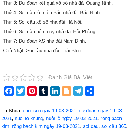
Thứ 3: Dự đoán kết quả xổ số nhà đài Quảng Ninh.
Thứ 4: Soi cầu lô miền Bắc nhà đài Bắc Ninh.
Thứ 5: Soi cầu xổ số nhà đài Hà Nội.
Thứ 6: Soi cầu hôm nay nhà đài Hải Phòng.
Thứ 7: Dự đoán XS nhà đài Nam Định.
Chủ Nhật: Soi cầu nhà đài Thái BÌnh
Đánh Giá Bài Viết
F
T
Pi
T
Li
Bl
T
S
a
wi
nt
u
n
o
el
h
c
tt
er
m
k
g
e
ar
Từ Khóa:
chốt số ngày 19-03-2021
,
dự đoán ngày 19-03-
e
er
e
bl
e
g
gr
e
2021
,
nuoi lo khung
,
nuôi lô ngày 19-03-2021
,
rong bach
b
st
r
dI
er
a
kim
,
rồng bạch kim ngày 19-03-2021
,
soi cau
,
soi cầu 365
,