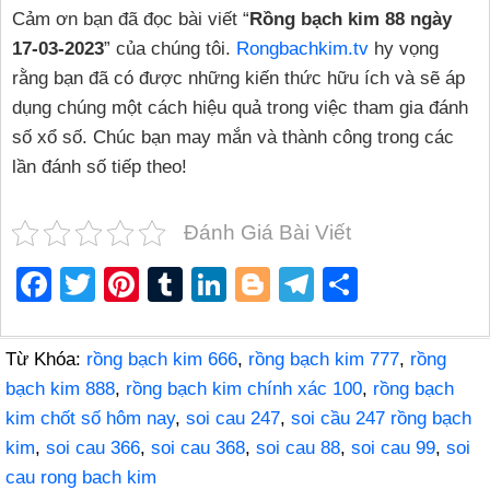
Cảm ơn bạn đã đọc bài viết “
Rồng bạch kim 88 ngày
17-03-2023
” của chúng tôi.
Rongbachkim.tv
hy vọng
rằng bạn đã có được những kiến thức hữu ích và sẽ áp
dụng chúng một cách hiệu quả trong việc tham gia đánh
số xổ số. Chúc bạn may mắn và thành công trong các
lần đánh số tiếp theo!
Đánh Giá Bài Viết
F
T
Pi
T
Li
Bl
T
S
a
wi
nt
u
n
o
el
h
c
tt
er
m
k
g
e
ar
Từ Khóa:
rồng bạch kim 666
,
rồng bạch kim 777
,
rồng
e
er
e
bl
e
g
gr
e
bạch kim 888
,
rồng bạch kim chính xác 100
,
rồng bạch
b
st
r
dI
er
a
kim chốt số hôm nay
,
soi cau 247
,
soi cầu 247 rồng bạch
kim
,
soi cau 366
,
soi cau 368
,
soi cau 88
,
soi cau 99
,
soi
o
n
m
cau rong bach kim