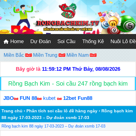
Home
Dự Đoán
Soi Cầu
Thống Kê
Nuôi Lô Đề
Miền Bắc
Miền Trung
Miền Nam
Bây giờ là
11:59:12 PM
Thứ Bảy, 08/08/2026
Rồng Bạch Kim - Soi cầu 247 rồng bạch kim
JBO
FUN 88
kubet
12bet
Fun88
Trang chủ
›
Phân tích soi cầu lô đề hàng ngày
›
Rồng bạch kim
88 ngày 17-03-2023 – Dự đoán xsmb 17-03
Rồng bạch kim 88 ngày 17-03-2023 – Dự đoán xsmb 17-03