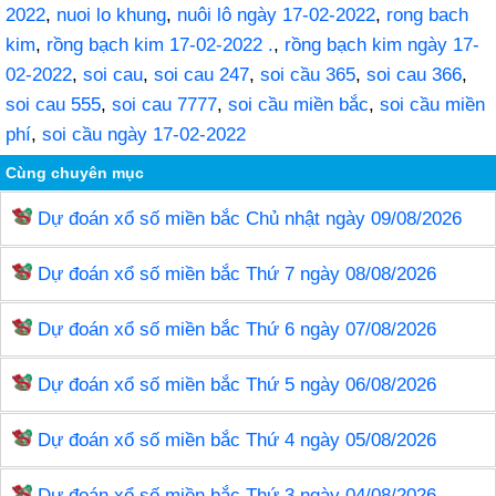
e
er
e
bl
e
g
gr
e
2022
,
nuoi lo khung
,
nuôi lô ngày 17-02-2022
,
rong bach
b
st
r
dI
er
a
kim
,
rồng bạch kim 17-02-2022 .
,
rồng bạch kim ngày 17-
02-2022
,
soi cau
,
soi cau 247
,
soi cầu 365
,
soi cau 366
,
o
n
m
soi cau 555
,
soi cau 7777
,
soi cầu miền bắc
,
soi cầu miền
o
phí
,
soi cầu ngày 17-02-2022
k
Cùng chuyên mục
Dự đoán xổ số miền bắc Chủ nhật ngày 09/08/2026
Dự đoán xổ số miền bắc Thứ 7 ngày 08/08/2026
Dự đoán xổ số miền bắc Thứ 6 ngày 07/08/2026
Dự đoán xổ số miền bắc Thứ 5 ngày 06/08/2026
Dự đoán xổ số miền bắc Thứ 4 ngày 05/08/2026
Dự đoán xổ số miền bắc Thứ 3 ngày 04/08/2026