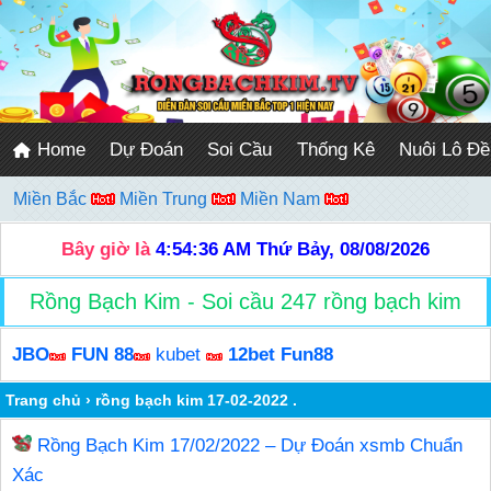
Home
Dự Đoán
Soi Cầu
Thống Kê
Nuôi Lô Đề
Miền Bắc
Miền Trung
Miền Nam
Bây giờ là
4:54:36 AM
Thứ Bảy, 08/08/2026
Rồng Bạch Kim - Soi cầu 247 rồng bạch kim
JBO
FUN 88
kubet
12bet
Fun88
Trang chủ
›
rồng bạch kim 17-02-2022 .
Rồng Bạch Kim 17/02/2022 – Dự Đoán xsmb Chuẩn
Xác