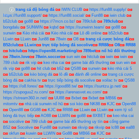
trang cá độ bóng đá
IWIN CLUB
https://fun88.supply/
https://fun88.support/
https://fun88.social/
Fun88
iwin club
b52club
go88
https://7mcn.co.bz/
789club
789club
bongdalu
SUNWIN
kqbd
https://sunwinn.team/
go88
sunwin
Kèo nhà cái
Kèo nhà cái
Lô đề online
b52club
LLwin
LLwin
Jun88
78win
O8
trang cá cược bóng đá
B52club
LLwin
trực tiếp bóng đá socolive
RR88
O8
RR88
hitclub
https://open88.marketing/
789bet
nổ hũ đổi thưởng
78win.love
78win.soccer
sun win
hitclub
iwin
iwin
789 club
rik vip
keo nha cai
game bài đổi thưởng
sun win
rik vip
go88
hit club
b52
QS88
sunwin
kèo nhà cái 5
b52club
kèo bóng đá
lô đề
đánh đề online
trang cá cược
bóng đá
cakhia tv
trực tiếp bóng đá socolive
xoilac tv
QS88
https://o8.forex/
https://good88.tw/
https://suntzu.jp.net/
https://zupoguu2.ru.com/
https://arenasvet.eu.com/
https://stream360.in.net/
UU88
8xbet
8xbet
MB66
mitomtv
nhà cái sunwin nổ hũ
soi kèo
NK88
KJC
Open88
Open88
GG88
KJC
RR88
LLwin
LLwin
xem tỷ số
bóng đá trực tiếp
AO88
LLWIN
go88
8XBET
keo nha cai
socolive
789 club
game bài đổi thưởng uy tín
cổng game
B52
Socolive
Fun88
sunwin
rikvip
rikvip
lc88
ea88
okfun
kuwin
LLWIN
Go88
MB66
KJC