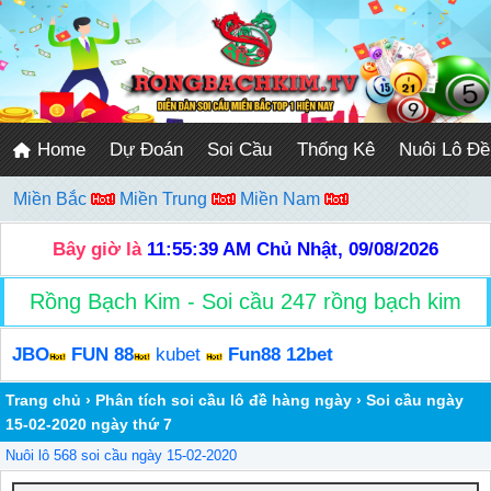
Home
Dự Đoán
Soi Cầu
Thống Kê
Nuôi Lô Đề
Miền Bắc
Miền Trung
Miền Nam
Bây giờ là
11:55:40 AM
Chủ Nhật, 09/08/2026
Rồng Bạch Kim - Soi cầu 247 rồng bạch kim
JBO
FUN 88
kubet
Fun88
12bet
Trang chủ
›
Phân tích soi cầu lô đề hàng ngày
›
Soi cầu ngày
15-02-2020 ngày thứ 7
Nuôi lô 568 soi cầu ngày 15-02-2020