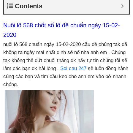
Contents
Nuôi lô 568 chốt số lô đề chuẩn ngày 15-02-
2020
nuôi lô 568 chuẩn ngày 15-02-2020 cầu đề chúng tak đã
không ra ngày mai nhất định sẽ nổ nha anh em . Chúng
tak không thể đứt chuổi thắng đk hãy tự tin chúng tôi sẽ
làm các bạn đk hài lòng .
Soi cau 247
sẽ luôn đồng hành
cùng các bạn và tim cầu keo cho anh em vào bờ nhanh
chóng.