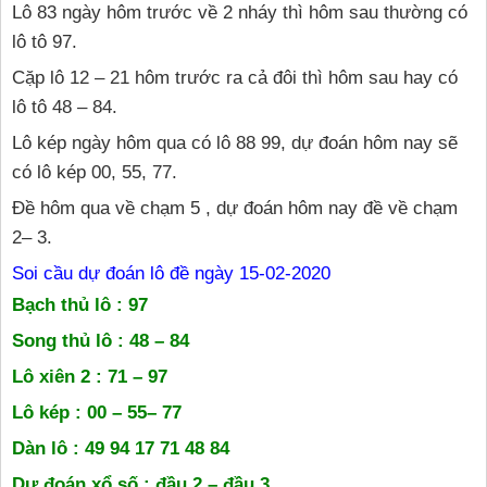
Lô 83 ngày hôm trước về 2 nháy thì hôm sau thường có
lô tô 97.
Cặp lô 12 – 21 hôm trước ra cả đôi thì hôm sau hay có
lô tô 48 – 84.
Lô kép ngày hôm qua có lô 88 99, dự đoán hôm nay sẽ
có lô kép 00, 55, 77.
Đề hôm qua về chạm 5 , dự đoán hôm nay đề về chạm
2– 3.
Soi cầu dự đoán lô đề ngày 15-02-2020
Bạch thủ lô : 97
Song thủ lô : 48 – 84
Lô xiên 2 : 71 – 97
Lô kép : 00 – 55– 77
Dàn lô : 49 94 17 71 48 84
Dự đoán xổ số : đầu 2 – đầu 3