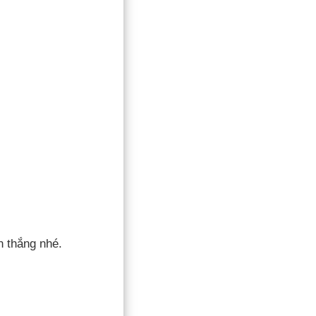
n thắng nhé.