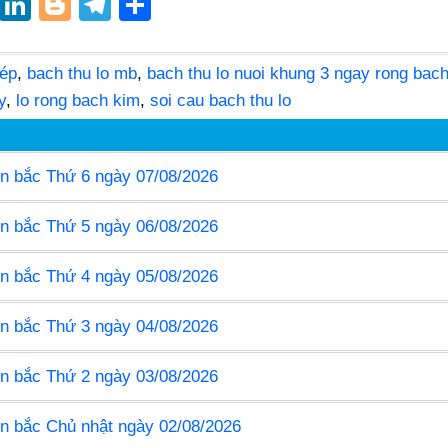
T
Li
Bl
T
S
u
n
o
el
h
m
k
g
e
ar
kép
,
bach thu lo mb
,
bach thu lo nuoi khung 3 ngay rong bac
bl
e
g
gr
e
y
,
lo rong bach kim
,
soi cau bach thu lo
r
dI
er
a
n
m
n bắc Thứ 6 ngày 07/08/2026
n bắc Thứ 5 ngày 06/08/2026
n bắc Thứ 4 ngày 05/08/2026
n bắc Thứ 3 ngày 04/08/2026
n bắc Thứ 2 ngày 03/08/2026
n bắc Chủ nhật ngày 02/08/2026