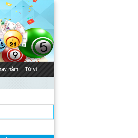
may nắm
Tử vi