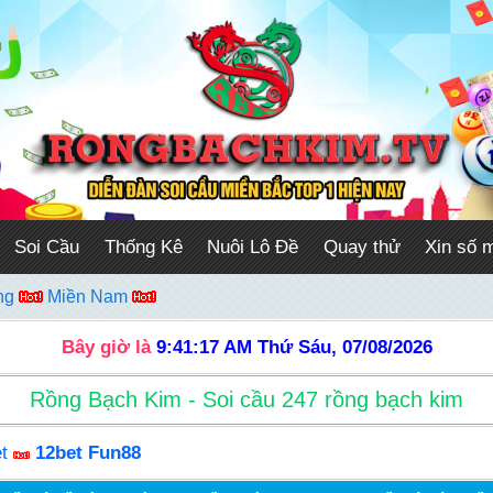
Soi Cầu
Thống Kê
Nuôi Lô Đề
Quay thử
Xin số 
ung
Miền Nam
Bây giờ là
9:41:18 AM
Thứ Sáu, 07/08/2026
Rồng Bạch Kim - Soi cầu 247 rồng bạch kim
t
12bet
Fun88