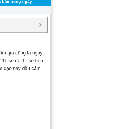
n bắc trong ngày
ôm qia cũng là ngày
11 sẽ ra .11 sẽ tiếp
âm dạo nay đầu câm