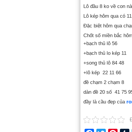
Lô đầu 8 ko về con n
Lô kép hôm qua có 11
Đặc biệt hôm qua ch
Chốt số miền bắc hôm
+bạch thủ lô 56
+bạch thủ lo kép 11
+song thủ lô 84 48
+lô kép 22 11 66
đề chạm 2 chạm 8
dàn đề 20 số 41 75 95
đầy là cầu đẹp của
ro