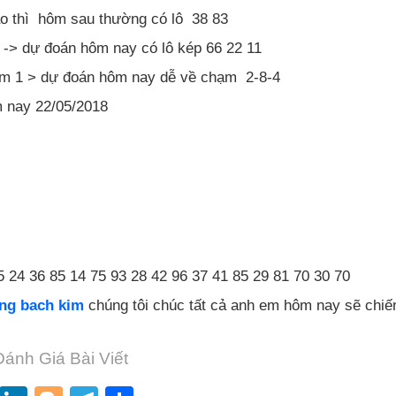
ào thì hôm sau thường có lô 38 83
 -> dự đoán hôm nay có lô kép 66 22 11
ạm 1 > dự đoán hôm nay dễ về chạm 2-8-4
 nay 22/05/2018
 24 36 85 14 75 93 28 42 96 37 41 85 29 81 70 30 70
ng bach kim
chúng tôi chúc tất cả anh em hôm nay sẽ chiế
Đánh Giá Bài Viết