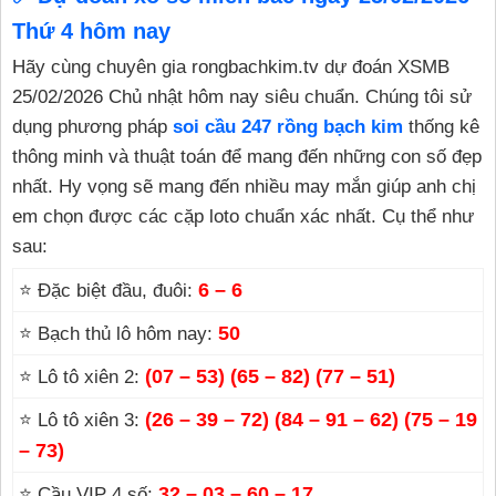
Thứ 4 hôm nay
Hãy cùng chuyên gia rongbachkim.tv dự đoán XSMB
25/02/2026 Chủ nhật hôm nay siêu chuẩn. Chúng tôi sử
dụng phương pháp
soi cầu 247 rồng bạch kim
thống kê
thông minh và thuật toán để mang đến những con số đẹp
nhất. Hy vọng sẽ mang đến nhiều may mắn giúp anh chị
em chọn được các cặp loto chuẩn xác nhất. Cụ thể như
sau:
6 – 6
⭐️ Đặc biệt đầu, đuôi:
50
⭐️ Bạch thủ lô hôm nay:
(07 – 53) (65 – 82) (77 – 51)
⭐️ Lô tô xiên 2:
(26 – 39 – 72) (84 – 91 – 62) (75 – 19
⭐️ Lô tô xiên 3:
– 73)
32 – 03 – 60 – 17
⭐️ Cầu VIP 4 số: