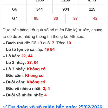
9930
5280
4771
344
904
115
G6
95
36
37
42
G7
Dựa trên bảng kết quả xổ số miền Bắc kỳ trước, chúng
ta có được những thông tin thống kê MB sau:
– Bạch thủ đề
: Đầu
3
đuôi
7
. Tổng
10
– Lô tô lộn về cả
cặp:
49-94
– Lô kép
:
22, 44
– Lô 2 nháy:
37, 04
– Lô 3 nháy
:
Không có
– Đầu câm
:
Không có
– Đuôi câm:
Không có
– Đầu về nhiều nhất
:
3, 4
– Đuôi về nhiều nhất
:
4
✅ Dự đoán xổ số miền bắc ngày 25/02/2026