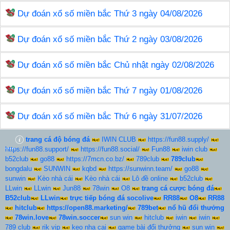
Dự đoán xổ số miền bắc Thứ 3 ngày 04/08/2026
Dự đoán xổ số miền bắc Thứ 2 ngày 03/08/2026
Dự đoán xổ số miền bắc Chủ nhật ngày 02/08/2026
Dự đoán xổ số miền bắc Thứ 7 ngày 01/08/2026
Dự đoán xổ số miền bắc Thứ 6 ngày 31/07/2026
trang cá độ bóng đá
IWIN CLUB
https://fun88.supply/
https://fun88.support/
https://fun88.social/
Fun88
iwin club
b52club
go88
https://7mcn.co.bz/
789club
789club
bongdalu
SUNWIN
kqbd
https://sunwinn.team/
go88
sunwin
Kèo nhà cái
Kèo nhà cái
Lô đề online
b52club
LLwin
LLwin
Jun88
78win
O8
trang cá cược bóng đá
B52club
LLwin
trực tiếp bóng đá socolive
RR88
O8
RR88
hitclub
https://open88.marketing/
789bet
nổ hũ đổi thưởng
78win.love
78win.soccer
sun win
hitclub
iwin
iwin
789 club
rik vip
keo nha cai
game bài đổi thưởng
sun win