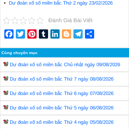
Dự đoán xổ số miền bắc Thứ 2 ngày 23/02/2026
Đánh Giá Bài Viết
F
T
Pi
T
Li
Bl
T
S
a
wi
nt
u
n
o
el
h
c
tt
er
m
k
g
e
ar
Cùng chuyên mục
e
er
e
bl
e
g
gr
e
Dự đoán xổ số miền bắc Chủ nhật ngày 09/08/2026
b
st
r
dI
er
a
o
n
m
Dự đoán xổ số miền bắc Thứ 7 ngày 08/08/2026
o
Dự đoán xổ số miền bắc Thứ 6 ngày 07/08/2026
k
Dự đoán xổ số miền bắc Thứ 5 ngày 06/08/2026
Dự đoán xổ số miền bắc Thứ 4 ngày 05/08/2026