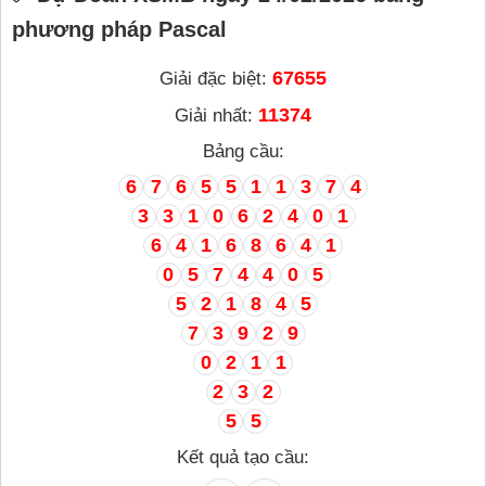
phương pháp Pascal
67655
Giải đặc biệt:
11374
Giải nhất:
Bảng cầu:
6
7
6
5
5
1
1
3
7
4
3
3
1
0
6
2
4
0
1
6
4
1
6
8
6
4
1
0
5
7
4
4
0
5
5
2
1
8
4
5
7
3
9
2
9
0
2
1
1
2
3
2
5
5
Kết quả tạo cầu: