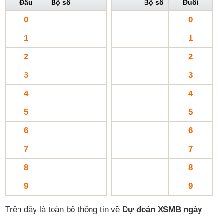
Đầu
Bộ số
Bộ số
Đuôi
0
0
1
1
2
2
3
3
4
4
5
5
6
6
7
7
8
8
9
9
Trên đây là toàn bộ thông tin về
Dự đoán XSMB ngày