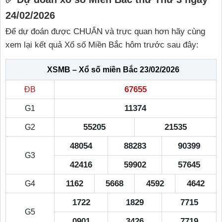
24/02/2026
Để dự đoán được CHUẨN và trực quan hơn hãy cùng
xem lại kết quả Xổ số Miền Bắc hôm trước sau đây:
XSMB – Xổ số miền Bắc 23/02/2026
67655
ĐB
11374
G1
55205
21535
G2
48054
88283
90399
G3
42416
59902
57645
1162
5668
4592
4642
G4
1722
1829
7715
G5
0901
3426
7719