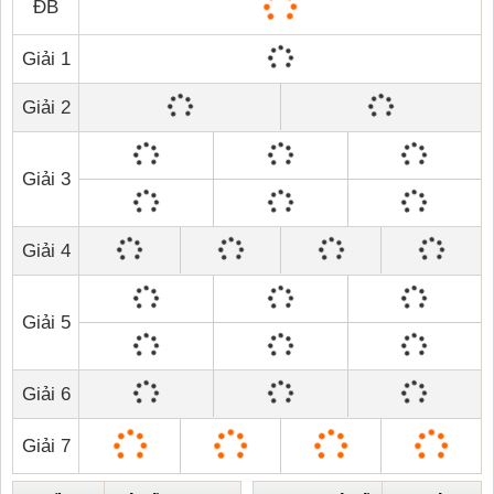
ĐB
Giải 1
Giải 2
Giải 3
Giải 4
Giải 5
Giải 6
Giải 7