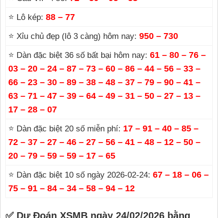
88 – 77
⭐️ Lô kép:
950 – 730
⭐️ Xỉu chủ đẹp (lô 3 càng) hôm nay:
61 – 80 – 76 –
⭐️ Dàn đặc biệt 36 số bất bại hôm nay:
03 – 20 – 24 – 87 – 73 – 60 – 86 – 44 – 56 – 33 –
66 – 23 – 30 – 89 – 38 – 48 – 37 – 79 – 90 – 41 –
63 – 71 – 47 – 39 – 64 – 49 – 31 – 50 – 27 – 13 –
17 – 28 – 07
17 – 91 – 40 – 85 –
⭐️ Dàn đặc biệt 20 số miễn phí:
72 – 37 – 27 – 46 – 27 – 56 – 41 – 48 – 12 – 50 –
20 – 79 – 59 – 59 – 17 – 65
67 – 18 – 06 –
⭐️ Dàn đặc biệt 10 số ngày 2026-02-24:
75 – 91 – 84 – 34 – 58 – 94 – 12
✅ Dự Đoán XSMB ngày 24/02/2026 bằng