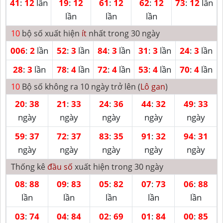
41
:
12
lần
19
:
12
61
:
12
62
:
12
73
:
12
lần
lần
lần
lần
10
bộ số xuất hiện
ít
nhất trong 30 ngày
006
:
2
lần
52
:
3
lần
84
:
3
lần
31
:
3
lần
24
:
3
lần
28
:
3
lần
78
:
4
lần
72
:
4
lần
53
:
4
lần
70
:
4
lần
10
Bộ số không ra 10 ngày trở lên (
Lô gan
)
20
:
38
21
:
33
24
:
36
44
:
32
49
:
33
ngày
ngày
ngày
ngày
ngày
59
:
37
72
:
37
83
:
35
91
:
32
94
:
31
ngày
ngày
ngày
ngày
ngày
Thống kê
đầu số
xuất hiện trong 30 ngày
08
:
88
09
:
83
05
:
82
07
:
73
06
:
88
lần
lần
lần
lần
lần
03
:
74
04
:
84
02
:
69
01
:
84
00
:
85