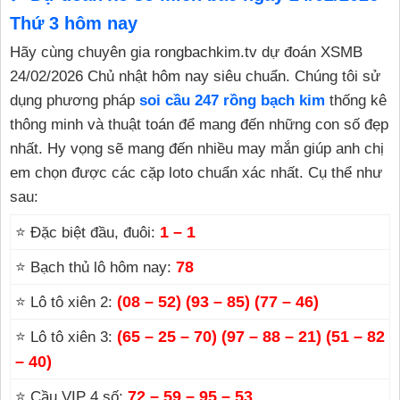
Thứ 3 hôm nay
Hãy cùng chuyên gia rongbachkim.tv dự đoán XSMB
24/02/2026 Chủ nhật hôm nay siêu chuẩn. Chúng tôi sử
dụng phương pháp
soi cầu 247 rồng bạch kim
thống kê
thông minh và thuật toán để mang đến những con số đẹp
nhất. Hy vọng sẽ mang đến nhiều may mắn giúp anh chị
em chọn được các cặp loto chuẩn xác nhất. Cụ thể như
sau:
1 – 1
⭐️ Đặc biệt đầu, đuôi:
78
⭐️ Bạch thủ lô hôm nay:
(08 – 52) (93 – 85) (77 – 46)
⭐️ Lô tô xiên 2:
(65 – 25 – 70) (97 – 88 – 21) (51 – 82
⭐️ Lô tô xiên 3:
– 40)
72 – 59 – 95 – 53
⭐️ Cầu VIP 4 số: