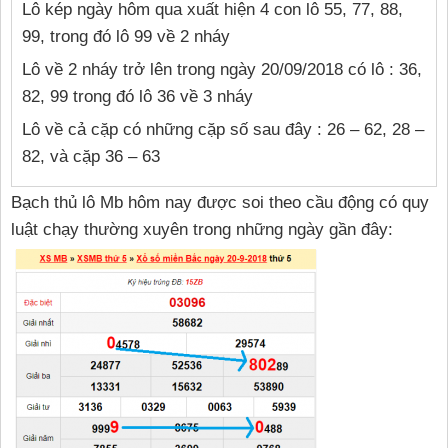
Lô kép ngày hôm qua xuất hiện 4 con lô 55, 77, 88,
99, trong đó lô 99 về 2 nháy
Lô về 2 nháy trở lên trong ngày 20/09/2018 có lô : 36,
82, 99 trong đó lô 36 về 3 nháy
Lô về cả cặp có những cặp số sau đây : 26 – 62, 28 –
82, và cặp 36 – 63
Bạch thủ lô Mb hôm nay được soi theo cầu động có quy
luật chạy thường xuyên trong những ngày gần đây: