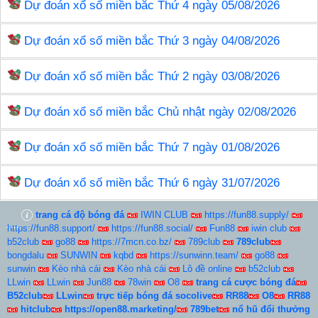
Dự đoán xổ số miền bắc Thứ 4 ngày 05/08/2026
Dự đoán xổ số miền bắc Thứ 3 ngày 04/08/2026
Dự đoán xổ số miền bắc Thứ 2 ngày 03/08/2026
Dự đoán xổ số miền bắc Chủ nhật ngày 02/08/2026
Dự đoán xổ số miền bắc Thứ 7 ngày 01/08/2026
Dự đoán xổ số miền bắc Thứ 6 ngày 31/07/2026
trang cá độ bóng đá
IWIN CLUB
https://fun88.supply/
https://fun88.support/
https://fun88.social/
Fun88
iwin club
b52club
go88
https://7mcn.co.bz/
789club
789club
bongdalu
SUNWIN
kqbd
https://sunwinn.team/
go88
sunwin
Kèo nhà cái
Kèo nhà cái
Lô đề online
b52club
LLwin
LLwin
Jun88
78win
O8
trang cá cược bóng đá
B52club
LLwin
trực tiếp bóng đá socolive
RR88
O8
RR88
hitclub
https://open88.marketing/
789bet
nổ hũ đổi thưởng