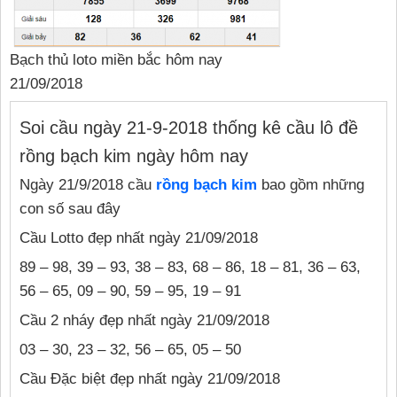
Bạch thủ loto miền bắc hôm nay
21/09/2018
Soi cầu ngày 21-9-2018 thống kê cầu lô đề
rồng bạch kim ngày hôm nay
Ngày 21/9/2018 cầu
rồng bạch kim
bao gồm những
con số sau đây
Cầu Lotto đẹp nhất ngày 21/09/2018
89 – 98, 39 – 93, 38 – 83, 68 – 86, 18 – 81, 36 – 63,
56 – 65, 09 – 90, 59 – 95, 19 – 91
Cầu 2 nháy đẹp nhất ngày 21/09/2018
03 – 30, 23 – 32, 56 – 65, 05 – 50
Cầu Đặc biệt đẹp nhất ngày 21/09/2018