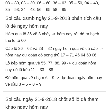
08 – 80, 03 – 30, 06 – 60, 36 – 63, 05 – 50, 04 – 40,
35 – 53, 34 – 43, 56 – 65, 58 – 85
Soi cầu xsmb ngày 21-9-2018 phân tích cầu
lô đề ngày hôm nay
Hôm qua lô 36 về 3 nháy -> hôm nay rất dễ ra bạch
thủ lô tô 60
Cặp lô 26 – 62 và 28 – 82 ngày hôm qua về cả cặp ->
hôm nay dự đoán có song thủ 17 – 71 46 64 60 06
Lô kép hôm qua về 55, 77, 88, 99 -> dự đoán hôm
nay có lô kép 11 – 33 – 88
Đề hôm qua về chạm 6 – 9 -> dự đoán ngày hôm nay
về đầu 3 – 5 – 8 – 9
Soi cầu ngày 21-9-2018 chốt số lô đề tham
khảo ngày hôm nay