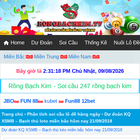
Home
Dự Đoán
Soi Cầu
Thống Kê
Nuôi Lô Đề
Miền Bắc
Miền Trung
Miền Nam
Bây giờ là
2:31:19 PM
Chủ Nhật, 09/08/2026
Rồng Bạch Kim - Soi cầu 247 rồng bạch kim
JBO
FUN 88
kubet
Fun88
12bet
Trang chủ
›
Phân tích soi cầu lô đề hàng ngày
›
Dự đoán KQ
XSMB – Bạch thủ loto miền bắc hôm nay 21/09/2018
Dự đoán KQ XSMB – Bạch thủ loto miền bắc hôm nay 21/09/2018