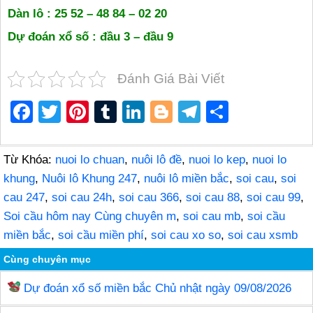
Dàn lô : 25 52 – 48 84 – 02 20
Dự đoán xổ số : đầu 3 – đầu 9
Đánh Giá Bài Viết
F
T
Pi
T
Li
Bl
T
S
a
wi
nt
u
n
o
el
h
c
tt
er
m
k
g
e
ar
Từ Khóa:
nuoi lo chuan
,
nuôi lô đề
,
nuoi lo kep
,
nuoi lo
e
er
e
bl
e
g
gr
e
khung
,
Nuôi lô Khung 247
,
nuôi lô miền bắc
,
soi cau
,
soi
b
st
r
dI
er
a
cau 247
,
soi cau 24h
,
soi cau 366
,
soi cau 88
,
soi cau 99
,
Soi cầu hôm nay Cùng chuyên m
,
soi cau mb
,
soi cầu
o
n
m
miền bắc
,
soi cầu miền phí
,
soi cau xo so
,
soi cau xsmb
o
Cùng chuyên mục
k
Dự đoán xổ số miền bắc Chủ nhật ngày 09/08/2026