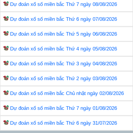
Dự đoán xổ số miền bắc Thứ 7 ngày 08/08/2026
Dự đoán xổ số miền bắc Thứ 6 ngày 07/08/2026
Dự đoán xổ số miền bắc Thứ 5 ngày 06/08/2026
Dự đoán xổ số miền bắc Thứ 4 ngày 05/08/2026
Dự đoán xổ số miền bắc Thứ 3 ngày 04/08/2026
Dự đoán xổ số miền bắc Thứ 2 ngày 03/08/2026
Dự đoán xổ số miền bắc Chủ nhật ngày 02/08/2026
Dự đoán xổ số miền bắc Thứ 7 ngày 01/08/2026
Dự đoán xổ số miền bắc Thứ 6 ngày 31/07/2026