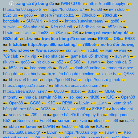
trang cá độ bóng đá
IWIN CLUB
https://fun88.supply/
https://fun88.support/
https://fun88.social/
Fun88
iwin club
b52club
go88
https://7mcn.co.bz/
789club
789club
bongdalu
SUNWIN
kqbd
https://sunwinn.team/
go88
sunwin
Kèo nhà cái
Kèo nhà cái
Lô đề online
b52club
LLwin
LLwin
Jun88
78win
O8
trang cá cược bóng đá
B52club
LLwin
trực tiếp bóng đá socolive
RR88
O8
RR88
hitclub
https://open88.marketing/
789bet
nổ hũ đổi thưởng
78win.love
78win.soccer
sun win
hitclub
iwin
iwin
789 club
rik vip
keo nha cai
game bài đổi thưởng
sun win
rik vip
go88
hit club
b52
QS88
sunwin
kèo nhà cái 5
b52club
kèo bóng đá
lô đề
đánh đề online
trang cá cược
bóng đá
cakhia tv
trực tiếp bóng đá socolive
xoilac tv
QS88
https://o8.forex/
https://good88.tw/
https://suntzu.jp.net/
https://zupoguu2.ru.com/
https://arenasvet.eu.com/
https://stream360.in.net/
UU88
8xbet
8xbet
MB66
mitomtv
nhà cái sunwin nổ hũ
soi kèo
NK88
KJC
Open88
Open88
GG88
KJC
RR88
LLwin
LLwin
xem tỷ số
bóng đá trực tiếp
AO88
LLWIN
go88
8XBET
keo nha cai
socolive
789 club
game bài đổi thưởng uy tín
cổng game
B52
Socolive
Fun88
sunwin
rikvip
rikvip
lc88
ea88
okfun
kuwin
LLWIN
Go88
MB66
KJC
https://uu88a.ae.org/
LLwin
https://tr88.us.org/
sunwin
Kèo