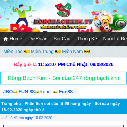
Home
Dự Đoán
Soi Cầu
Thống Kê
Nuôi Lô Đề
Miền Bắc
Miền Trung
Miền Nam
Bây giờ là
11:53:08 PM
Chủ Nhật, 09/08/2026
Rồng Bạch Kim - Soi cầu 247 rồng bạch kim
JBO
FUN 88
kubet
Fun88
Trang chủ
›
Phân tích soi cầu lô đề hàng ngày
›
Soi cầu ngày
18-02-2020 ngày thứ 3
chốt lô đề mb ngày 18-02-2020