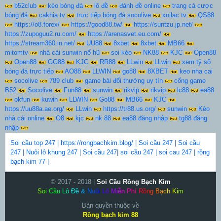
b52club
kèo bóng đá
lô đề
đánh đề online
trang cá cược
bóng đá
cakhia tv
trực tiếp bóng đá socolive
xoilac tv
QS88
https://o8.forex/
https://good88.tw/
https://suntzu.jp.net/
https://zupoguu2.ru.com/
https://arenasvet.eu.com/
https://stream360.in.net/
UU88
8xbet
8xbet
MB66
mitomtv
nhà cái sunwin nổ hũ
soi kèo
NK88
KJC
Open88
Open88
GG88
KJC
RR88
LLwin
LLwin
xem tỷ số
bóng đá trực tiếp
AO88
LLWIN
go88
8XBET
keo nha cai
socolive
789 club
game bài đổi thưởng uy tín
cổng game
B52
Socolive
Fun88
sunwin
rikvip
rikvip
lc88
ea88
okfun
kuwin
LLWIN
Go88
MB66
KJC
https://uu88a.ae.org/
LLwin
https://tr88.us.org/
sunwin
Kèo
nhà cái online
O8
kjc
nk 88
ea88 đăng nhập
tg88 đăng
nhập
Soi cầu top 247
|
https://rongbachkim.blog/
|
Soi cầu 247
|
Soi cầu
247
|
Nuôi lô khung 247
|
Soi cầu 247
|
soi cầu 247
|
soi cau 247
|
rồng
bạch kim 77
|
© 2017 - 2018 |
Soi Cầu Rồng Bạch Kim
S
o
i
C
ầ
u
L
ô
Đ
ề
&
N
u
ô
i
L
ô
M
i
ễ
n
P
h
í
R
ồ
n
g
B
ạ
c
h
K
i
m
Bản quyền thuộc về
Rồng bạch kim 88