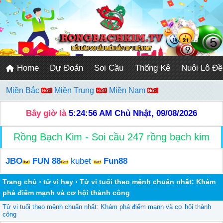
Home
Dự Đoán
Soi Cầu
Thống Kê
Nuôi Lô Đề
Miền Bắc
Miền Trung
Miền Nam
Bây giờ là
5:24:57 AM
Chủ Nhật, 09/08/2026
Rồng Bạch Kim - Soi cầu 247 rồng bạch kim
JBO
FUN 88
kubet
Fun88
Trang chủ
›
tử vi hay
›
Tử vi tuổi theo mệnh chuẩn nhất: Khám
phá điểm mạnh và cơ hội thành công
Tử vi tuổi theo mệnh chuẩn nhất: Khám phá điểm mạnh và cơ hội thành
công