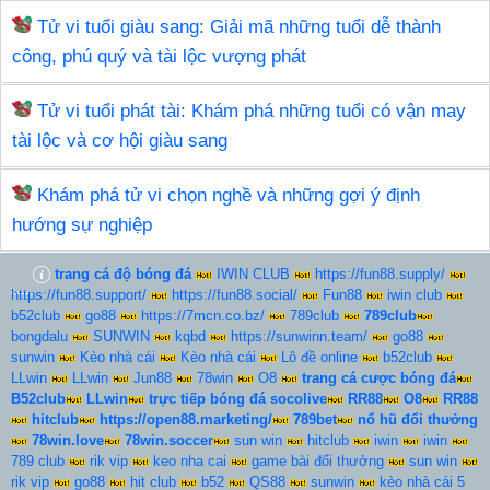
Tử vi tuổi giàu sang: Giải mã những tuổi dễ thành
công, phú quý và tài lộc vượng phát
Tử vi tuổi phát tài: Khám phá những tuổi có vận may
tài lộc và cơ hội giàu sang
Khám phá tử vi chọn nghề và những gợi ý định
hướng sự nghiệp
trang cá độ bóng đá
IWIN CLUB
https://fun88.supply/
https://fun88.support/
https://fun88.social/
Fun88
iwin club
b52club
go88
https://7mcn.co.bz/
789club
789club
bongdalu
SUNWIN
kqbd
https://sunwinn.team/
go88
sunwin
Kèo nhà cái
Kèo nhà cái
Lô đề online
b52club
LLwin
LLwin
Jun88
78win
O8
trang cá cược bóng đá
B52club
LLwin
trực tiếp bóng đá socolive
RR88
O8
RR88
hitclub
https://open88.marketing/
789bet
nổ hũ đổi thưởng
78win.love
78win.soccer
sun win
hitclub
iwin
iwin
789 club
rik vip
keo nha cai
game bài đổi thưởng
sun win
rik vip
go88
hit club
b52
QS88
sunwin
kèo nhà cái 5