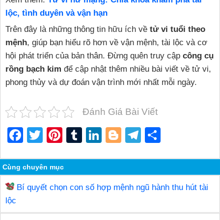
lộc, tình duyên và vận hạn
Trên đây là những thông tin hữu ích về
tử vi tuổi theo
mệnh
, giúp bạn hiểu rõ hơn về vận mệnh, tài lộc và cơ
hội phát triển của bản thân. Đừng quên truy cập
công cụ
rồng bạch kim
để cập nhật thêm nhiều bài viết về tử vi,
phong thủy và dự đoán vận trình mới nhất mỗi ngày.
Đánh Giá Bài Viết
F
T
Pi
T
Li
Bl
T
S
a
wi
nt
u
n
o
el
h
c
tt
er
m
k
g
e
ar
Cùng chuyên mục
e
er
e
bl
e
g
gr
e
Bí quyết chọn con số hợp mệnh ngũ hành thu hút tài
b
st
r
dI
er
a
lộc
o
n
m