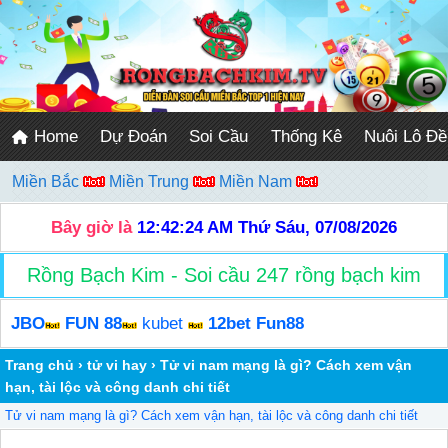
Home
Dự Đoán
Soi Cầu
Thống Kê
Nuôi Lô Đề
Miền Bắc
Miền Trung
Miền Nam
Bây giờ là
12:42:25 AM
Thứ Sáu, 07/08/2026
Rồng Bạch Kim - Soi cầu 247 rồng bạch kim
JBO
FUN 88
kubet
12bet
Fun88
Trang chủ
›
tử vi hay
›
Tử vi nam mạng là gì? Cách xem vận
hạn, tài lộc và công danh chi tiết
Tử vi nam mạng là gì? Cách xem vận hạn, tài lộc và công danh chi tiết