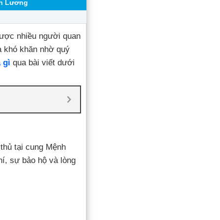
ên Lương
 được nhiều người quan
ua khó khăn nhờ quý
 gì
qua bài viết dưới
thủ tại cung Mệnh
hí, sự bảo hộ và lòng