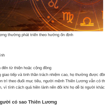
ng thường phát triển theo hướng ổn định
ính
n đến từ thiện hoặc cộng đồng
 giao tiếp và tinh thần trách nhiệm cao, họ thường được đồ
ên trì theo đuổi mục tiêu, người mệnh Thiên Lương vẫn có thể
n, vì tính cách quá hiền lành nên đôi khi họ dễ bị người khá
người có sao Thiên Lương