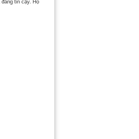
đáng tin cậy. Họ