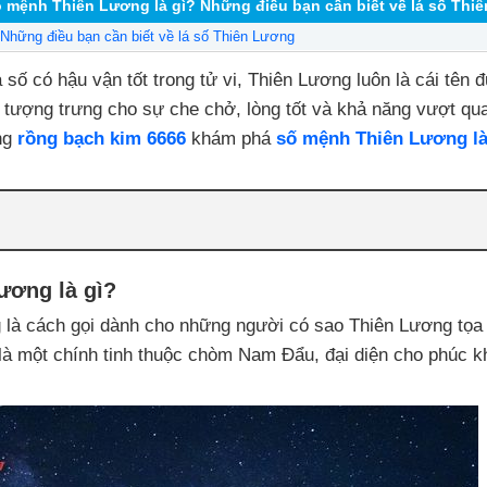
 mệnh Thiên Lương là gì? Những điều bạn cần biết về lá số Thi
Những điều bạn cần biết về lá số Thiên Lương
 số có hậu vận tốt trong tử vi, Thiên Lương luôn là cái tên
h tượng trưng cho sự che chở, lòng tốt và khả năng vượt q
ng
rồng bạch kim 6666
khám phá
số mệnh Thiên Lương là
ương là gì?
là cách gọi dành cho những người có sao Thiên Lương tọa 
y là một chính tinh thuộc chòm Nam Đẩu, đại diện cho phúc k