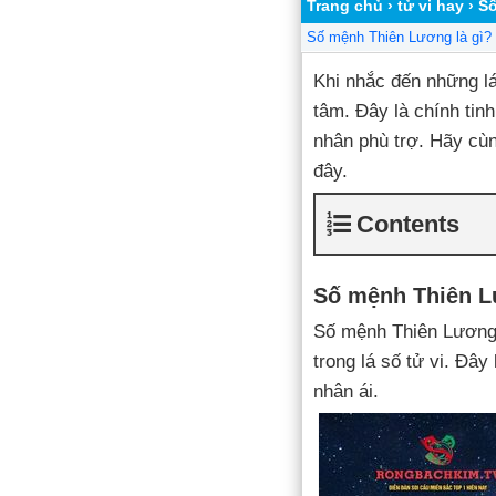
Trang chủ
›
tử vi hay
›
Số
Số mệnh Thiên Lương là gì? 
Khi nhắc đến những lá
tâm. Đây là chính tin
nhân phù trợ. Hãy cù
đây.
Contents
Số mệnh Thiên L
Số mệnh Thiên Lương 
trong lá số tử vi. Đâ
nhân ái.