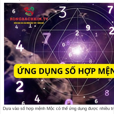
Dựa vào số hợp mệnh Mộc có thể ứng dụng được nhiều tro