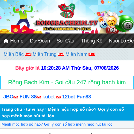
Home
Dự Đoán
Soi Cầu
Thống Kê
Nuôi Lô Đề
Miền Bắc
Miền Trung
Miền Nam
Bây giờ là
10:20:29 AM
Thứ Sáu, 07/08/2026
Rồng Bạch Kim - Soi cầu 247 rồng bạch kim
JBO
FUN 88
kubet
12bet
Fun88
Trang chủ
›
tử vi hay
›
Mệnh mộc hợp số nào? Gợi ý con số
hợp mệnh mộc hút tài lộc
Mệnh mộc hợp số nào? Gợi ý con số hợp mệnh mộc hút tài lộc