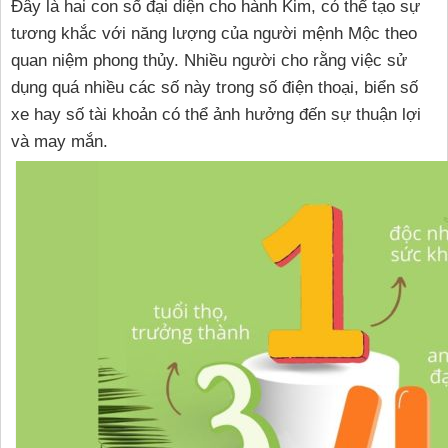
Đây là hai con số đại diện cho hành Kim, có thể tạo sự
tương khắc với năng lượng của người mệnh Mộc theo
quan niệm phong thủy. Nhiều người cho rằng việc sử
dụng quá nhiều các số này trong số điện thoại, biển số
xe hay số tài khoản có thể ảnh hưởng đến sự thuận lợi
và may mắn.