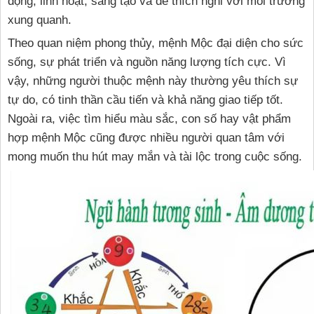
động, linh hoạt, sáng tạo và dễ thích nghi với môi trường
xung quanh.
Theo quan niệm phong thủy, mệnh Mộc đại diện cho sức
sống, sự phát triển và nguồn năng lượng tích cực. Vì
vậy, những người thuộc mệnh này thường yêu thích sự
tự do, có tinh thần cầu tiến và khả năng giao tiếp tốt.
Ngoài ra, việc tìm hiểu màu sắc, con số hay vật phẩm
hợp mệnh Mộc cũng được nhiều người quan tâm với
mong muốn thu hút may mắn và tài lộc trong cuộc sống.