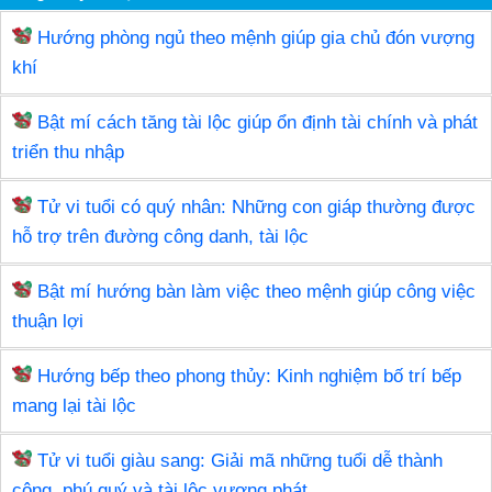
e
er
e
bl
e
g
gr
e
Hướng phòng ngủ theo mệnh giúp gia chủ đón vượng
b
st
r
dI
er
a
khí
o
n
m
Bật mí cách tăng tài lộc giúp ổn định tài chính và phát
o
triển thu nhập
k
Tử vi tuổi có quý nhân: Những con giáp thường được
hỗ trợ trên đường công danh, tài lộc
Bật mí hướng bàn làm việc theo mệnh giúp công việc
thuận lợi
Hướng bếp theo phong thủy: Kinh nghiệm bố trí bếp
mang lại tài lộc
Tử vi tuổi giàu sang: Giải mã những tuổi dễ thành
công, phú quý và tài lộc vượng phát