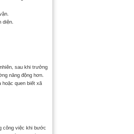
vận.
n diện.
nhiên, sau khi trưởng
rường năng động hơn.
 hoặc quen biết xã
ng công việc khi bước