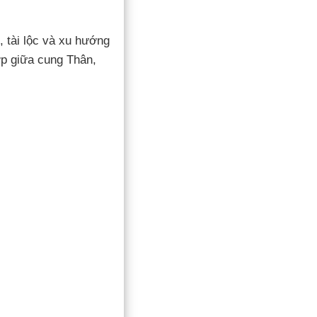
 tài lộc và xu hướng
hợp giữa cung Thân,