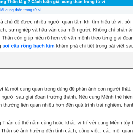
ng Thân là gì? Cách luận giải cung thân trong tử vi
ải cung thân trong tử vi
à chủ đề được nhiều người quan tâm khi tìm hiểu tử vi, bở
ch, sự nghiệp và hậu vận của mỗi người. Không chỉ phản án
 Thân còn giúp hiểu rõ hơn về vận mệnh theo từng giai đoạn
g
soi cầu rồng bạch kim
khám phá chi tiết trong bài viết sa
vi
là một cung quan trọng dùng để phản ánh con người thật, 
 người sau giai đoạn trưởng thành. Nếu cung Mệnh thể hiện
n thường liên quan nhiều hơn đến quá trình trải nghiệm, hà
ng Thân có thể nằm cùng hoặc khác vị trí với cung Mệnh tùy 
g Thân sẽ ảnh hưởng đến tính cách, công việc, các mối qua