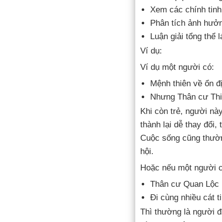
Xem các chính tinh,
Phân tích ảnh hưởn
Luận giải tổng thể 
Ví dụ:
Ví dụ một người có:
Mệnh thiên về ổn đ
Nhưng Thân cư Thi
Khi còn trẻ, người nà
thành lại dễ thay đổi
Cuộc sống cũng thường
hội.
Hoặc nếu một người c
Thân cư Quan Lộc
Đi cùng nhiều cát ti
Thì thường là người đ