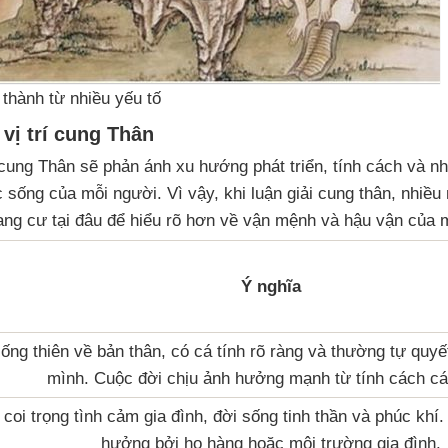
thành từ nhiều yếu tố
vị trí cung Thân
ủa cung Thân sẽ phản ánh xu hướng phát triển, tính cách và n
ống của mỗi người. Vì vậy, khi luận giải cung thân, nhiều
ang cư tại đâu để hiểu rõ hơn về vận mệnh và hậu vận của 
Ý nghĩa
ống thiên về bản thân, có cá tính rõ ràng và thường tự quyế
mình. Cuộc đời chịu ảnh hưởng mạnh từ tính cách cá
coi trọng tình cảm gia đình, đời sống tinh thần và phúc khí
hưởng bởi họ hàng hoặc môi trường gia đình.