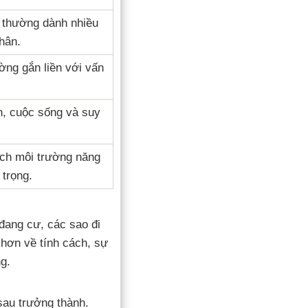
y thường dành nhiều
thân.
ờng gắn liền với vấn
n, cuộc sống và suy
ích môi trường năng
 trọng.
đang cư, các sao đi
 hơn về tính cách, sự
g.
sau trưởng thành.