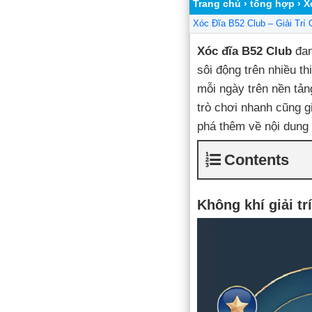
Trang chủ
›
tổng hợp
›
X
Xóc Đĩa B52 Club – Giải Trí
Xóc đĩa B52 Club
đan
sôi động trên nhiều th
mỗi ngày trên nền tả
trò chơi nhanh cũng g
phá thêm về nội dung 
Contents
Không khí giải tr