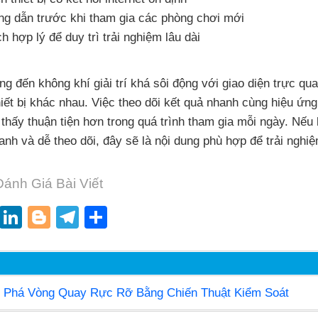
g dẫn trước khi tham gia các phòng chơi mới
 hợp lý để duy trì trải nghiệm lâu dài
g đến không khí giải trí khá sôi động với giao diện trực qu
iết bị khác nhau. Việc theo dõi kết quả nhanh cùng hiệu ứng
thấy thuận tiện hơn trong quá trình tham gia mỗi ngày. Nếu
hanh và dễ theo dõi, đây sẽ là nội dung phù hợp để trải ngh
Đánh Giá Bài Viết
T
Li
Bl
T
S
u
n
o
el
h
m
k
g
e
ar
bl
e
g
gr
e
Phá Vòng Quay Rực Rỡ Bằng Chiến Thuật Kiểm Soát
r
dI
er
a