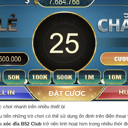
 chơi nhanh trên nhiều thiết bị
u tiên những trò chơi có thể sử dụng ổn định trên điện thoại
ia
xóc đĩa B52 Club
trở nên linh hoạt hơn trong nhiều thời 