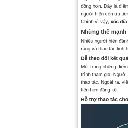
động hơn. Đây là điểm
người hiện còn ưu tiê
Chính vì vậy,
xóc đĩa
Những thế mạnh k
Nhiều người hiện đánh
ràng và thao tác linh 
Dễ theo dõi kết quả
Một trong những điểm 
trình tham gia. Người
thao tác. Ngoài ra, vi
tiện hơn đáng kể.
Hỗ trợ thao tác chơi