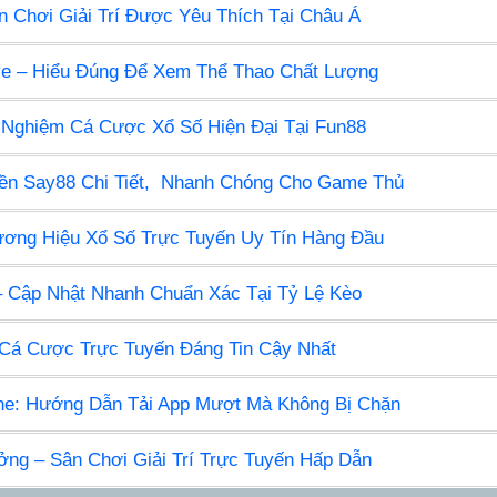
n
m
n Chơi Giải Trí Được Yêu Thích Tại Châu Á
ve – Hiểu Đúng Để Xem Thể Thao Chất Lượng
i Nghiệm Cá Cược Xổ Số Hiện Đại Tại Fun88
ền Say88 Chi Tiết, Nhanh Chóng Cho Game Thủ
ương Hiệu Xổ Số Trực Tuyến Uy Tín Hàng Đầu
– Cập Nhật Nhanh Chuẩn Xác Tại Tỷ Lệ Kèo
Cá Cược Trực Tuyến Đáng Tin Cậy Nhất
ne: Hướng Dẫn Tải App Mượt Mà Không Bị Chặn
ng – Sân Chơi Giải Trí Trực Tuyến Hấp Dẫn