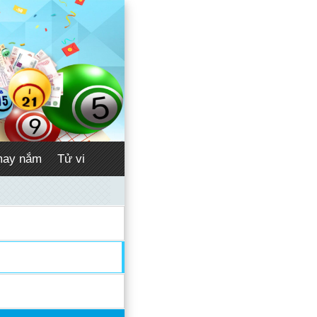
may nắm
Tử vi