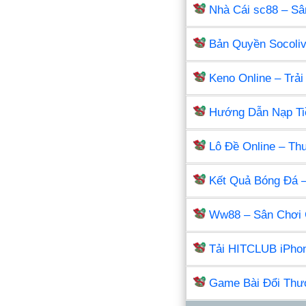
o
Nhà Cái sc88 – Sâ
o
Bản Quyền Socoli
k
Keno Online – Trả
Hướng Dẫn Nạp Ti
Lô Đề Online – Th
Kết Quả Bóng Đá 
Ww88 – Sân Chơi 
Tải HITCLUB iPho
Game Bài Đổi Thưở