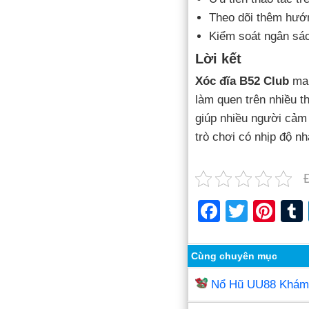
Theo dõi thêm hướn
Kiểm soát ngân sách
Lời kết
Xóc đĩa B52 Club
man
làm quen trên nhiều th
giúp nhiều người cảm 
trò chơi có nhịp độ n
F
T
Pi
a
wi
nt
c
tt
er
Cùng chuyên mục
e
er
e
Nổ Hũ UU88 Khám 
b
st