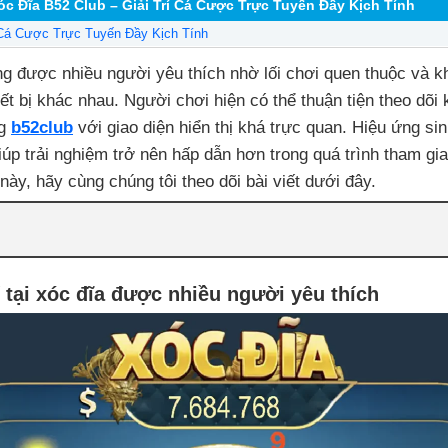
óc Đĩa B52 Club – Giải Trí Cá Cược Trực Tuyến Đầy Kịch Tính
 Cá Cược Trực Tuyến Đầy Kịch Tính
g được nhiều người yêu thích nhờ lối chơi quen thuộc và khô
iết bị khác nhau. Người chơi hiện có thể thuận tiện theo dõi 
ng
b52club
với giao diện hiển thị khá trực quan. Hiệu ứng si
iúp trải nghiệm trở nên hấp dẫn hơn trong quá trình tham 
này, hãy cùng chúng tôi theo dõi bài viết dưới đây.
í tại xóc đĩa được nhiều người yêu thích