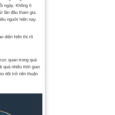
ỗi ngày. Không ít
ừ lần đầu tham gia.
hiều người hiện nay.
o diện hiển thị rõ
trực quan trong quá
t quá nhiều thời gian
eo dõi trở nên thuận