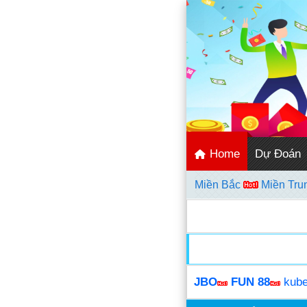
Home
Dự Đoán
Miền Bắc
Miền Tr
JBO
FUN 88
kube