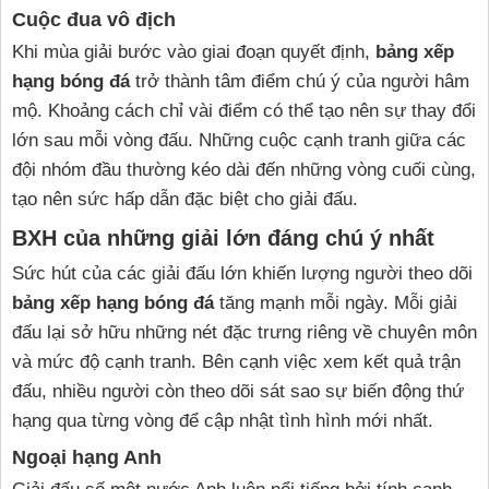
Cuộc đua vô địch
Khi mùa giải bước vào giai đoạn quyết định,
bảng xếp
hạng bóng đá
trở thành tâm điểm chú ý của người hâm
mộ. Khoảng cách chỉ vài điểm có thể tạo nên sự thay đổi
lớn sau mỗi vòng đấu. Những cuộc cạnh tranh giữa các
đội nhóm đầu thường kéo dài đến những vòng cuối cùng,
tạo nên sức hấp dẫn đặc biệt cho giải đấu.
BXH của những giải lớn đáng chú ý nhất
Sức hút của các giải đấu lớn khiến lượng người theo dõi
bảng xếp hạng bóng đá
tăng mạnh mỗi ngày. Mỗi giải
đấu lại sở hữu những nét đặc trưng riêng về chuyên môn
và mức độ cạnh tranh. Bên cạnh việc xem kết quả trận
đấu, nhiều người còn theo dõi sát sao sự biến động thứ
hạng qua từng vòng để cập nhật tình hình mới nhất.
Ngoại hạng Anh