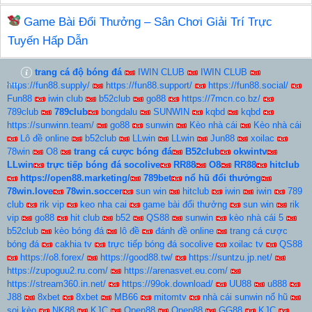
Game Bài Đổi Thưởng – Sân Chơi Giải Trí Trực
Tuyến Hấp Dẫn
trang cá độ bóng đá
IWIN CLUB
IWIN CLUB
https://fun88.supply/
https://fun88.support/
https://fun88.social/
Fun88
iwin club
b52club
go88
https://7mcn.co.bz/
789club
789club
bongdalu
SUNWIN
kqbd
kqbd
https://sunwinn.team/
go88
sunwin
Kèo nhà cái
Kèo nhà cái
Lô đề online
b52club
LLwin
LLwin
Jun88
xoilac
78win
O8
trang cá cược bóng đá
B52club
okwintv
LLwin
trực tiếp bóng đá socolive
RR88
O8
RR88
hitclub
https://open88.marketing/
789bet
nổ hũ đổi thưởng
78win.love
78win.soccer
sun win
hitclub
iwin
iwin
789
club
rik vip
keo nha cai
game bài đổi thưởng
sun win
rik
vip
go88
hit club
b52
QS88
sunwin
kèo nhà cái 5
b52club
kèo bóng đá
lô đề
đánh đề online
trang cá cược
bóng đá
cakhia tv
trực tiếp bóng đá socolive
xoilac tv
QS88
https://o8.forex/
https://good88.tw/
https://suntzu.jp.net/
https://zupoguu2.ru.com/
https://arenasvet.eu.com/
https://stream360.in.net/
https://99ok.download/
UU88
u888
J88
8xbet
8xbet
MB66
mitomtv
nhà cái sunwin nổ hũ
soi kèo
NK88
KJC
Open88
Open88
GG88
KJC