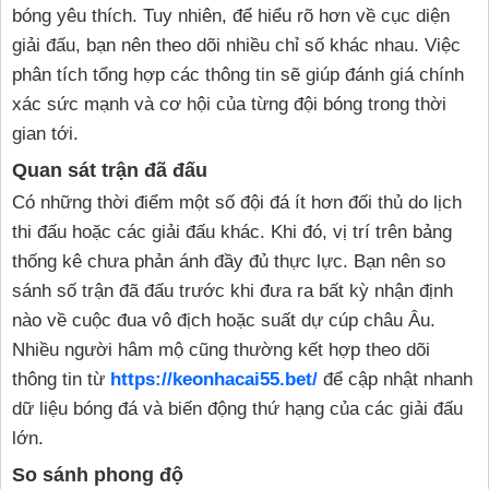
bóng yêu thích. Tuy nhiên, để hiểu rõ hơn về cục diện
giải đấu, bạn nên theo dõi nhiều chỉ số khác nhau. Việc
phân tích tổng hợp các thông tin sẽ giúp đánh giá chính
xác sức mạnh và cơ hội của từng đội bóng trong thời
gian tới.
Quan sát trận đã đấu
Có những thời điểm một số đội đá ít hơn đối thủ do lịch
thi đấu hoặc các giải đấu khác. Khi đó, vị trí trên bảng
thống kê chưa phản ánh đầy đủ thực lực. Bạn nên so
sánh số trận đã đấu trước khi đưa ra bất kỳ nhận định
nào về cuộc đua vô địch hoặc suất dự cúp châu Âu.
Nhiều người hâm mộ cũng thường kết hợp theo dõi
thông tin từ
https://keonhacai55.bet/
để cập nhật nhanh
dữ liệu bóng đá và biến động thứ hạng của các giải đấu
lớn.
So sánh phong độ