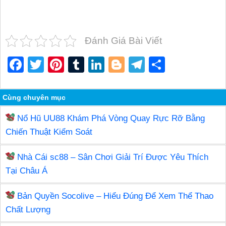
Đánh Giá Bài Viết
F
T
Pi
T
Li
Bl
T
S
a
wi
nt
u
n
o
el
h
c
tt
er
m
k
g
e
ar
Cùng chuyên mục
e
er
e
bl
e
g
gr
e
Nổ Hũ UU88 Khám Phá Vòng Quay Rực Rỡ Bằng
b
st
r
dI
er
a
Chiến Thuật Kiểm Soát
o
n
m
Nhà Cái sc88 – Sân Chơi Giải Trí Được Yêu Thích
o
Tại Châu Á
k
Bản Quyền Socolive – Hiểu Đúng Để Xem Thể Thao
Chất Lượng