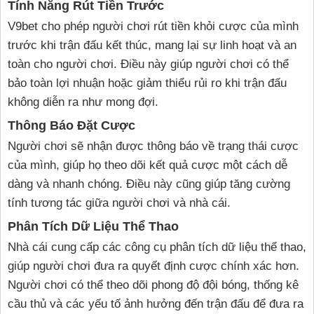
Tính Năng Rút Tiền Trước
V9bet cho phép người chơi rút tiền khỏi cược của mình
trước khi trận đấu kết thúc, mang lại sự linh hoạt và an
toàn cho người chơi. Điều này giúp người chơi có thể
bảo toàn lợi nhuận hoặc giảm thiểu rủi ro khi trận đấu
không diễn ra như mong đợi.
Thông Báo Đặt Cược
Người chơi sẽ nhận được thông báo về trạng thái cược
của mình, giúp họ theo dõi kết quả cược một cách dễ
dàng và nhanh chóng. Điều này cũng giúp tăng cường
tính tương tác giữa người chơi và nhà cái.
Phân Tích Dữ Liệu Thể Thao
Nhà cái cung cấp các công cụ phân tích dữ liệu thể thao,
giúp người chơi đưa ra quyết định cược chính xác hơn.
Người chơi có thể theo dõi phong độ đội bóng, thống kê
cầu thủ và các yếu tố ảnh hưởng đến trận đấu để đưa ra