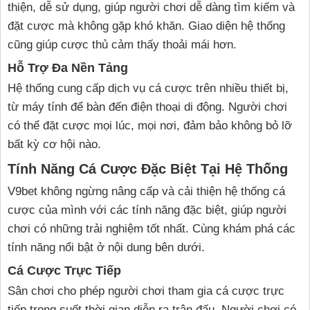
thiện, dễ sử dụng, giúp người chơi dễ dàng tìm kiếm và
đặt cược mà không gặp khó khăn. Giao diện hệ thống
cũng giúp cược thủ cảm thấy thoải mái hơn.
Hỗ Trợ Đa Nền Tảng
Hệ thống cung cấp dịch vụ cá cược trên nhiều thiết bị,
từ máy tính để bàn đến điện thoại di động. Người chơi
có thể đặt cược mọi lúc, mọi nơi, đảm bảo không bỏ lỡ
bất kỳ cơ hội nào.
Tính Năng Cá Cược Đặc Biệt Tại Hệ Thống
V9bet không ngừng nâng cấp và cải thiện hệ thống cá
cược của mình với các tính năng đặc biệt, giúp người
chơi có những trải nghiệm tốt nhất. Cùng khám phá các
tính năng nổi bật ở nội dung bên dưới.
Cá Cược Trực Tiếp
Sân chơi cho phép người chơi tham gia cá cược trực
tiếp trong suốt thời gian diễn ra trận đấu. Người chơi có