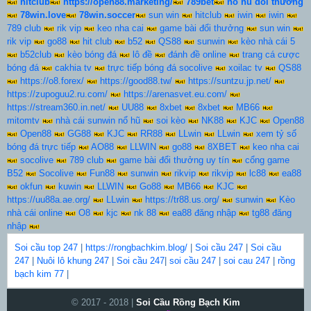
hitclub
https://open88.marketing/
789bet
nổ hũ đổi thưởng
78win.love
78win.soccer
sun win
hitclub
iwin
iwin
789 club
rik vip
keo nha cai
game bài đổi thưởng
sun win
rik vip
go88
hit club
b52
QS88
sunwin
kèo nhà cái 5
b52club
kèo bóng đá
lô đề
đánh đề online
trang cá cược
bóng đá
cakhia tv
trực tiếp bóng đá socolive
xoilac tv
QS88
https://o8.forex/
https://good88.tw/
https://suntzu.jp.net/
https://zupoguu2.ru.com/
https://arenasvet.eu.com/
https://stream360.in.net/
UU88
8xbet
8xbet
MB66
mitomtv
nhà cái sunwin nổ hũ
soi kèo
NK88
KJC
Open88
Open88
GG88
KJC
RR88
LLwin
LLwin
xem tỷ số
bóng đá trực tiếp
AO88
LLWIN
go88
8XBET
keo nha cai
socolive
789 club
game bài đổi thưởng uy tín
cổng game
B52
Socolive
Fun88
sunwin
rikvip
rikvip
lc88
ea88
okfun
kuwin
LLWIN
Go88
MB66
KJC
https://uu88a.ae.org/
LLwin
https://tr88.us.org/
sunwin
Kèo
nhà cái online
O8
kjc
nk 88
ea88 đăng nhập
tg88 đăng
nhập
Soi cầu top 247
|
https://rongbachkim.blog/
|
Soi cầu 247
|
Soi cầu
247
|
Nuôi lô khung 247
|
Soi cầu 247
|
soi cầu 247
|
soi cau 247
|
rồng
bạch kim 77
|
© 2017 - 2018 |
Soi Cầu Rồng Bạch Kim