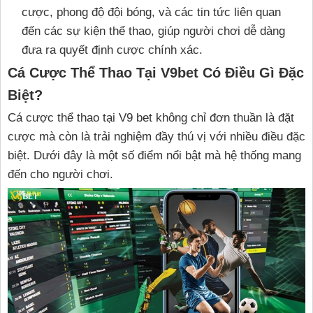
cược, phong độ đội bóng, và các tin tức liên quan
đến các sự kiện thể thao, giúp người chơi dễ dàng
đưa ra quyết định cược chính xác.
Cá Cược Thể Thao Tại V9bet Có Điều Gì Đặc
Biệt?
Cá cược thể thao tại V9 bet không chỉ đơn thuần là đặt
cược mà còn là trải nghiệm đầy thú vị với nhiều điều đặc
biệt. Dưới đây là một số điểm nổi bật mà hệ thống mang
đến cho người chơi.