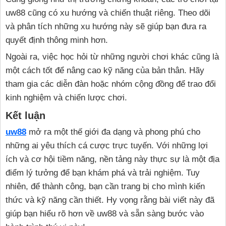
uw88 cũng có xu hướng và chiến thuật riêng. Theo dõi
và phân tích những xu hướng này sẽ giúp bạn đưa ra
quyết định thông minh hơn.
Ngoài ra, việc học hỏi từ những người chơi khác cũng là
một cách tốt để nâng cao kỹ năng của bản thân. Hãy
tham gia các diễn đàn hoặc nhóm cộng đồng để trao đổi
kinh nghiệm và chiến lược chơi.
Kết luận
uw88
mở ra một thế giới đa dạng và phong phú cho
những ai yêu thích cá cược trực tuyến. Với những lợi
ích và cơ hội tiềm năng, nền tảng này thực sự là một địa
điểm lý tưởng để bạn khám phá và trải nghiệm. Tuy
nhiên, để thành công, bạn cần trang bị cho mình kiến
thức và kỹ năng cần thiết. Hy vọng rằng bài viết này đã
giúp bạn hiểu rõ hơn về uw88 và sẵn sàng bước vào