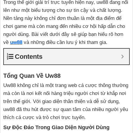
Trong thế giới giải trí trực tuyến hiện nay, uw88 đang nổi
lên như một biểu tượng cho sự tin cậy và chất lượng.
Nền tảng này không chỉ đơn thuần là một địa điểm để
chơi game mà còn mang đến nhiều cơ hội hấp dẫn cho
người dùng. Bài viết dưới đây sẽ giúp bạn hiểu rõ hơn
về
uw88
và những điều cần lưu ý khi tham gia.
Contents
Tổng Quan Về Uw88
Uw88 không chỉ là một trang web cá cược thông thường
mà còn là nơi kết nối hàng triệu người chơi từ khắp nơi
trên thế giới. Với giao diện thân thiện và dễ sử dụng,
uw88 đã thu hút được sự quan tâm của nhiều người yêu
thích cá cược và trò chơi trực tuyến.
Sự Độc Đáo Trong Giao Diện Người Dùng