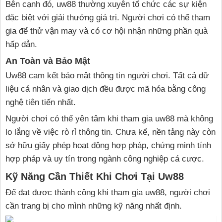
Bên cạnh đó, uw88 thường xuyên tổ chức các sự kiện
đặc biệt với giải thưởng giá trị. Người chơi có thể tham
gia để thử vận may và có cơ hội nhận những phần quà
hấp dẫn.
An Toàn và Bảo Mật
Uw88 cam kết bảo mật thông tin người chơi. Tất cả dữ
liệu cá nhân và giao dịch đều được mã hóa bằng công
nghệ tiên tiến nhất.
Người chơi có thể yên tâm khi tham gia uw88 mà không
lo lắng về việc rò rỉ thông tin. Chưa kể, nền tảng này còn
sở hữu giấy phép hoạt động hợp pháp, chứng minh tính
hợp pháp và uy tín trong ngành công nghiệp cá cược.
Kỹ Năng Cần Thiết Khi Chơi Tại Uw88
Để đạt được thành công khi tham gia uw88, người chơi
cần trang bị cho mình những kỹ năng nhất định.