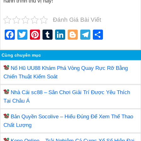
hành trình thú vị này!
Đánh Giá Bài Viết
F
T
Pi
T
Li
Bl
T
S
a
wi
nt
u
n
o
el
h
c
tt
er
m
k
g
e
ar
Cùng chuyên mục
e
er
e
bl
e
g
gr
e
Nổ Hũ UU88 Khám Phá Vòng Quay Rực Rỡ Bằng
b
st
r
dI
er
a
Chiến Thuật Kiểm Soát
o
n
m
Nhà Cái sc88 – Sân Chơi Giải Trí Được Yêu Thích
o
Tại Châu Á
k
Bản Quyền Socolive – Hiểu Đúng Để Xem Thể Thao
Chất Lượng
Keno Online – Trải Nghiệm Cá Cược Xổ Số Hiện Đại