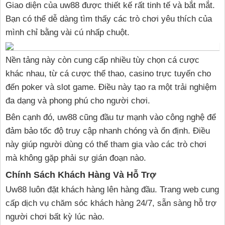
Giao diện của uw88 được thiết kế rất tinh tế và bắt mắt.
Bạn có thể dễ dàng tìm thấy các trò chơi yêu thích của
mình chỉ bằng vài cú nhấp chuột.
Nền tảng này còn cung cấp nhiều tùy chọn cá cược
khác nhau, từ cá cược thể thao, casino trực tuyến cho
đến poker và slot game. Điều này tạo ra một trải nghiệm
đa dạng và phong phú cho người chơi.
Bên cạnh đó, uw88 cũng đầu tư mạnh vào công nghệ để
đảm bảo tốc độ truy cập nhanh chóng và ổn định. Điều
này giúp người dùng có thể tham gia vào các trò chơi
mà không gặp phải sự gián đoạn nào.
Chính Sách Khách Hàng Và Hỗ Trợ
Uw88 luôn đặt khách hàng lên hàng đầu. Trang web cung
cấp dịch vụ chăm sóc khách hàng 24/7, sẵn sàng hỗ trợ
người chơi bất kỳ lúc nào.