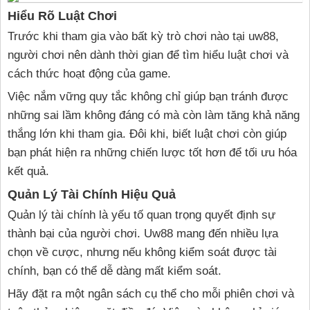
Hiểu Rõ Luật Chơi
Trước khi tham gia vào bất kỳ trò chơi nào tại uw88,
người chơi nên dành thời gian để tìm hiểu luật chơi và
cách thức hoạt động của game.
Việc nắm vững quy tắc không chỉ giúp bạn tránh được
những sai lầm không đáng có mà còn làm tăng khả năng
thắng lớn khi tham gia. Đôi khi, biết luật chơi còn giúp
bạn phát hiện ra những chiến lược tốt hơn để tối ưu hóa
kết quả.
Quản Lý Tài Chính Hiệu Quả
Quản lý tài chính là yếu tố quan trọng quyết định sự
thành bại của người chơi. Uw88 mang đến nhiều lựa
chọn về cược, nhưng nếu không kiểm soát được tài
chính, bạn có thể dễ dàng mất kiểm soát.
Hãy đặt ra một ngân sách cụ thể cho mỗi phiên chơi và