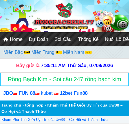
Home
Dự Đoán
Soi Cầu
Thống Kê
Nuôi Lô Đề
Miền Bắc
Miền Trung
Miền Nam
Bây giờ là
7:35:11 AM
Thứ Sáu, 07/08/2026
Rồng Bạch Kim - Soi cầu 247 rồng bạch kim
JBO
FUN 88
kubet
12bet
Fun88
Trang chủ
›
tổng hợp
›
Khám Phá Thế Giới Uy Tín của Uw88 –
Cơ Hội và Thách Thức
Khám Phá Thế Giới Uy Tín của Uw88 – Cơ Hội và Thách Thức