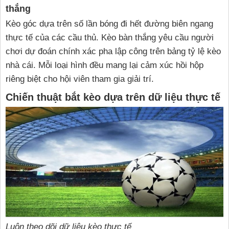
thắng
Kèo góc dựa trên số lần bóng đi hết đường biên ngang
thực tế của các cầu thủ. Kèo bàn thắng yêu cầu người
chơi dự đoán chính xác pha lập công trên bảng tỷ lệ kèo
nhà cái. Mỗi loại hình đều mang lại cảm xúc hồi hộp
riêng biệt cho hội viên tham gia giải trí.
Chiến thuật bắt kèo dựa trên dữ liệu thực tế
Luôn theo dõi dữ liệu kèo thực tế