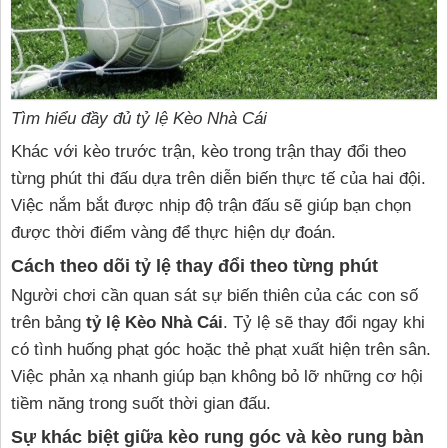
Tìm hiểu đầy đủ tỷ lệ Kèo Nhà Cái
Khác với kèo trước trận, kèo trong trận thay đổi theo
từng phút thi đấu dựa trên diễn biến thực tế của hai đội.
Việc nắm bắt được nhịp độ trận đấu sẽ giúp bạn chọn
được thời điểm vàng để thực hiện dự đoán.
Cách theo dõi tỷ lệ thay đổi theo từng phút
Người chơi cần quan sát sự biến thiên của các con số
trên bảng
tỷ lệ Kèo Nhà Cái
. Tỷ lệ sẽ thay đổi ngay khi
có tình huống phạt góc hoặc thẻ phạt xuất hiện trên sân.
Việc phản xạ nhanh giúp bạn không bỏ lỡ những cơ hội
tiềm năng trong suốt thời gian đấu.
Sự khác biệt giữa kèo rung góc và kèo rung bàn