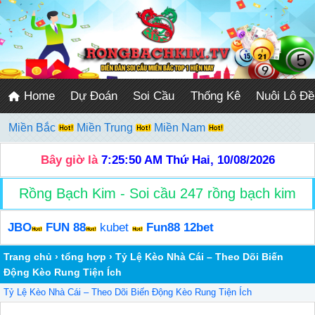
Home
Dự Đoán
Soi Cầu
Thống Kê
Nuôi Lô Đề
Miền Bắc
Miền Trung
Miền Nam
Bây giờ là
7:25:50 AM
Thứ Hai, 10/08/2026
Rồng Bạch Kim - Soi cầu 247 rồng bạch kim
JBO
FUN 88
kubet
Fun88
12bet
Trang chủ
›
tổng hợp
›
Tỷ Lệ Kèo Nhà Cái – Theo Dõi Biến
Động Kèo Rung Tiện Ích
Tỷ Lệ Kèo Nhà Cái – Theo Dõi Biến Động Kèo Rung Tiện Ích