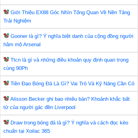
k
Giới Thiệu EX88 Góc Nhìn Tổng Quan Về Nền Tảng
Trải Nghiệm
Gooner là gì? Ý nghĩa biệt danh của cộng đồng người
hâm mộ Arsenal
Ttcn là gì và những điều khoản quy định quan trọng
cùng 90Ph
Tiền Đạo Bóng Đá Là Gì? Vai Trò Và Kỹ Năng Cần Có
Alisson Becker ghi bao nhiêu bàn? Khoảnh khắc bất
tử của người gác đền Liverpool
Draw trong bóng đá là gì? Ý nghĩa và cách đọc kèo
chuẩn tại Xoilac 365