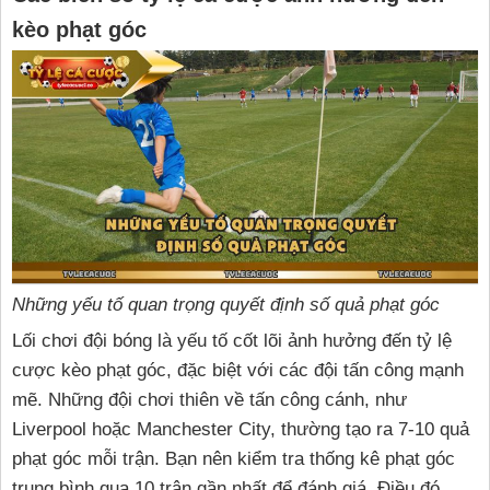
kèo phạt góc
Những yếu tố quan trọng quyết định số quả phạt góc
Lối chơi đội bóng là yếu tố cốt lõi ảnh hưởng đến tỷ lệ
cược kèo phạt góc, đặc biệt với các đội tấn công mạnh
mẽ. Những đội chơi thiên về tấn công cánh, như
Liverpool hoặc Manchester City, thường tạo ra 7-10 quả
phạt góc mỗi trận. Bạn nên kiểm tra thống kê phạt góc
trung bình qua 10 trận gần nhất để đánh giá. Điều đó