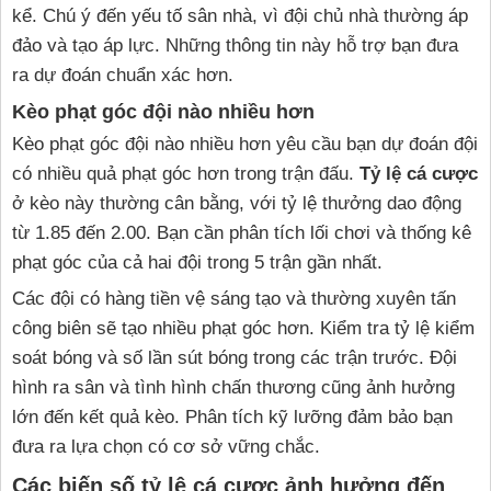
kể. Chú ý đến yếu tố sân nhà, vì đội chủ nhà thường áp
đảo và tạo áp lực. Những thông tin này hỗ trợ bạn đưa
ra dự đoán chuẩn xác hơn.
Kèo phạt góc đội nào nhiều hơn
Kèo phạt góc đội nào nhiều hơn yêu cầu bạn dự đoán đội
có nhiều quả phạt góc hơn trong trận đấu.
Tỷ lệ cá cược
ở kèo này thường cân bằng, với tỷ lệ thưởng dao động
từ 1.85 đến 2.00. Bạn cần phân tích lối chơi và thống kê
phạt góc của cả hai đội trong 5 trận gần nhất.
Các đội có hàng tiền vệ sáng tạo và thường xuyên tấn
công biên sẽ tạo nhiều phạt góc hơn. Kiểm tra tỷ lệ kiểm
soát bóng và số lần sút bóng trong các trận trước. Đội
hình ra sân và tình hình chấn thương cũng ảnh hưởng
lớn đến kết quả kèo. Phân tích kỹ lưỡng đảm bảo bạn
đưa ra lựa chọn có cơ sở vững chắc.
Các biến số tỷ lệ cá cược ảnh hưởng đến