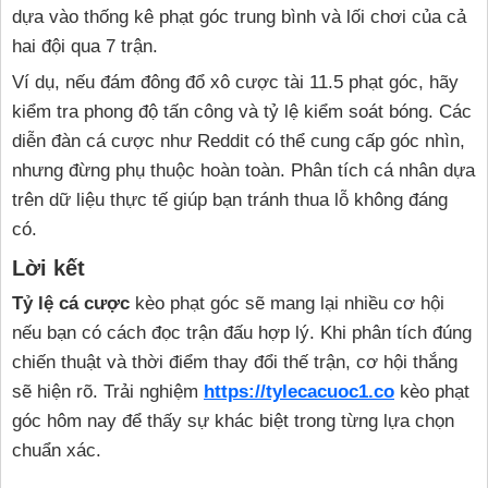
dựa vào thống kê phạt góc trung bình và lối chơi của cả
hai đội qua 7 trận.
Ví dụ, nếu đám đông đổ xô cược tài 11.5 phạt góc, hãy
kiểm tra phong độ tấn công và tỷ lệ kiểm soát bóng. Các
diễn đàn cá cược như Reddit có thể cung cấp góc nhìn,
nhưng đừng phụ thuộc hoàn toàn. Phân tích cá nhân dựa
trên dữ liệu thực tế giúp bạn tránh thua lỗ không đáng
có.
Lời kết
Tỷ lệ cá cược
kèo phạt góc sẽ mang lại nhiều cơ hội
nếu bạn có cách đọc trận đấu hợp lý. Khi phân tích đúng
chiến thuật và thời điểm thay đổi thế trận, cơ hội thắng
sẽ hiện rõ. Trải nghiệm
https://tylecacuoc1.co
kèo phạt
góc hôm nay để thấy sự khác biệt trong từng lựa chọn
chuẩn xác.