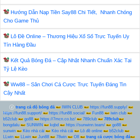
Hướng Dẫn Nạp Tiền Say88 Chi Tiết, Nhanh Chóng
Cho Game Thủ
Lô Đề Online – Thương Hiệu Xổ Số Trực Tuyến Uy
Tín Hàng Đầu
Kết Quả Bóng Đá – Cập Nhật Nhanh Chuẩn Xác Tại
Tỷ Lệ Kèo
Ww88 – Sân Chơi Cá Cược Trực Tuyến Đáng Tin
Cậy Nhất
trang cá độ bóng đá
IWIN CLUB
https://fun88.supply/
https://fun88.support/
https://fun88.social/
Fun88
iwin club
b52club
go88
https://7mcn.co.bz/
789club
789club
bongdalu
SUNWIN
kqbd
https://sunwinn.team/
go88
sunwin
Kèo nhà cái
Kèo nhà cái
Lô đề online
b52club
LLwin
LLwin
Jun88
78win
O8
trang cá cược bóng đá