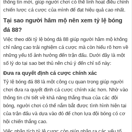
thông tin mới, giúp người chơi có thể linh hoạt điều chỉnh
chiến lược cá cược của mình để đạt hiệu quả cao nhất.
Tại sao người hâm mộ nên xem tỷ lệ bóng
đá 88?
Việc theo dõi tỷ lệ bóng đá 88 giúp người hâm mộ không
chỉ nâng cao trải nghiệm cá cược mà còn hiểu rõ hơn về
những yếu tố ảnh hưởng đến trận đấu. Dưới đây là một
số lý do tại sao bet thủ nên chú ý đến chỉ số này:
Đưa ra quyết định cá cược chính xác
Tỷ lệ bóng đá 88 là một công cụ quan trọng giúp người
chơi đưa ra quyết định cá cược chính xác hơn. Nhờ vào
thông tin chi tiết về khả năng thắng thua của các đội
bóng, người chơi có thể nắm bắt được tình hình hiện tại
của trận đấu và dựa vào đó để chọn lựa đội bóng có cơ
hội chiến thắng cao.
Việc phân tích tỷ lệ cược còn giúp nhận ra các yếu tố