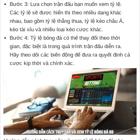
Bước 3: Lựa chọn trận đấu bạn muốn xem tỷ lệ.
Các tỷ lệ sẽ được hiển thị theo nhiều dạng khác
nhau, bao gồm tỷ lệ thắng thua, tỷ lệ kèo châu Á,
kèo tài xỉu và nhiều loại kèo cược khác.
Bước 4: Tỷ lệ bóng đá có thể thay đổi theo thời
gian, đặc biệt là trong quá trình trận đấu diễn ra.
Hãy theo dõi các biến động để đưa ra quyết định cá
cược kịp thời và chính xác.