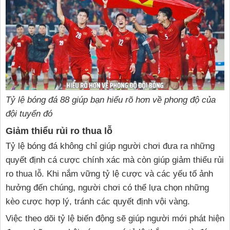
Tỷ lệ bóng đá 88 giúp bạn hiểu rõ hơn về phong độ của
đội tuyển đó
Giảm thiểu rủi ro thua lỗ
Tỷ lệ bóng đá không chỉ giúp người chơi đưa ra những
quyết định cá cược chính xác mà còn giúp giảm thiểu rủi
ro thua lỗ. Khi nắm vững tỷ lệ cược và các yếu tố ảnh
hưởng đến chúng, người chơi có thể lựa chọn những
kèo cược hợp lý, tránh các quyết định vội vàng.
Việc theo dõi tỷ lệ biến động sẽ giúp người mới phát hiện