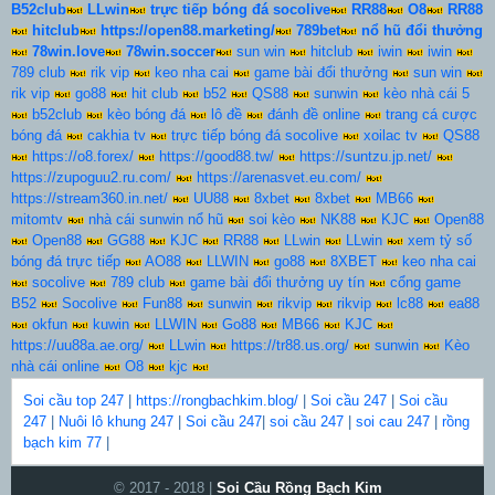
B52club
LLwin
trực tiếp bóng đá socolive
RR88
O8
RR88
hitclub
https://open88.marketing/
789bet
nổ hũ đổi thưởng
78win.love
78win.soccer
sun win
hitclub
iwin
iwin
789 club
rik vip
keo nha cai
game bài đổi thưởng
sun win
rik vip
go88
hit club
b52
QS88
sunwin
kèo nhà cái 5
b52club
kèo bóng đá
lô đề
đánh đề online
trang cá cược
bóng đá
cakhia tv
trực tiếp bóng đá socolive
xoilac tv
QS88
https://o8.forex/
https://good88.tw/
https://suntzu.jp.net/
https://zupoguu2.ru.com/
https://arenasvet.eu.com/
https://stream360.in.net/
UU88
8xbet
8xbet
MB66
mitomtv
nhà cái sunwin nổ hũ
soi kèo
NK88
KJC
Open88
Open88
GG88
KJC
RR88
LLwin
LLwin
xem tỷ số
bóng đá trực tiếp
AO88
LLWIN
go88
8XBET
keo nha cai
socolive
789 club
game bài đổi thưởng uy tín
cổng game
B52
Socolive
Fun88
sunwin
rikvip
rikvip
lc88
ea88
okfun
kuwin
LLWIN
Go88
MB66
KJC
https://uu88a.ae.org/
LLwin
https://tr88.us.org/
sunwin
Kèo
nhà cái online
O8
kjc
Soi cầu top 247
|
https://rongbachkim.blog/
|
Soi cầu 247
|
Soi cầu
247
|
Nuôi lô khung 247
|
Soi cầu 247
|
soi cầu 247
|
soi cau 247
|
rồng
bạch kim 77
|
© 2017 - 2018 |
Soi Cầu Rồng Bạch Kim