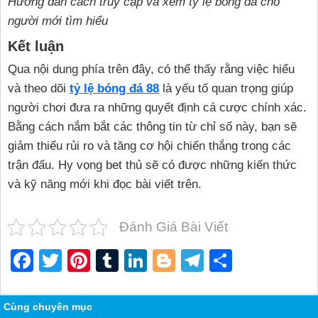
Hướng dẫn cách truy cập và xem tỷ lệ bóng đá cho
người mới tìm hiểu
Kết luận
Qua nội dung phía trên đây, có thể thấy rằng việc hiểu
và theo dõi
tỷ lệ bóng đá 88
là yếu tố quan trọng giúp
người chơi đưa ra những quyết định cá cược chính xác.
Bằng cách nắm bắt các thông tin từ chỉ số này, bạn sẽ
giảm thiểu rủi ro và tăng cơ hội chiến thắng trong các
trận đấu. Hy vọng bet thủ sẽ có được những kiến thức
và kỹ năng mới khi đọc bài viết trên.
Đánh Giá Bài Viết
F
T
Pi
T
Li
Bl
T
S
a
wi
nt
u
n
o
el
h
c
tt
er
m
k
g
e
ar
Cùng chuyên mục