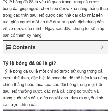
Tỷ lệ bóng đá 88 là yếu tố quan trọng trong cá cược
bóng đá, giúp người chơi hiểu được khả năng thắng thua
trong các trận đấu. Nó được các nhà cái cập nhật liên
tục, giúp người mới có thể đưa ra quyết định đúng đắn
về vé cược của mình. Ngay sau đây, chúng tôi sẽ giúp
bạn có thêm kỹ năng.
Contents
Tỷ lệ bóng đá 88 là gì?
Tỷ lệ bóng đá 88 là một chỉ số được sử dụng trong cá
cược thể thao, đặc biệt là bóng đá, để thể hiện khả năng
chiến thắng hoặc thua của các đội bóng trong một trận
đấu. Nó thường được các nhà cái công bố trước và
trong suốt trận đấu, giúp người chơi đưa ra quyết định
cá cược chính xác.