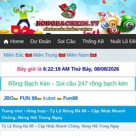
Home
Dự Đoán
Soi Cầu
Thống Kê
Nuôi Lô Đề
Miền Bắc
Miền Trung
Miền Nam
Bây giờ là
6:22:19 AM
Thứ Bảy, 08/08/2026
Rồng Bạch Kim - Soi cầu 247 rồng bạch kim
JBO
FUN 88
kubet
Fun88
Trang chủ
›
tổng hợp
›
Tỷ Lệ Bóng Đá 88 – Cập Nhật Nhanh
Chóng, Nóng Hổi Trong Ngày
Tỷ Lệ Bóng Đá 88 – Cập Nhật Nhanh Chóng, Nóng Hổi Trong Ngày